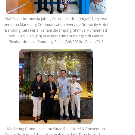
Staf Bisnis Indonesia Jabar, Cecep Hendra (tengah) berpose
bersama Marketing Communication Avery de’Grandcity Hotel
Bandung, Gita Fitria (kanan) didampingi Stafnya Muhammad
Nabil Fadlullah (kiri) saat menerima kunjungan di Kantor
Bisnis Indonesia Bandung, Senin (3/8/2026) – Bisnis/CHS
Marketing Communication Sutan Raja Hotel & Convention
Centre Soreang, Arfatul Makiyyah (dari kiri), Director of Sales