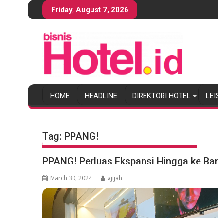
S
Friday, August 7, 2026
k
i
p
t
o
c
o
HOME
HEADLINE
DIREKTORI HOTEL
LEI
n
t
e
n
Tag:
PPANG!
t
PPANG! Perluas Ekspansi Hingga ke Ba
March 30, 2024
ajijah