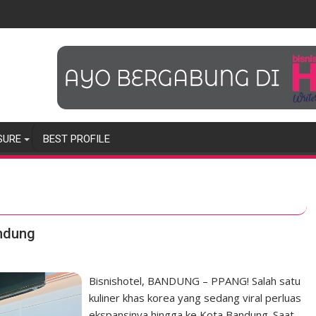
SURE
BEST PROFILE
ndung
Bisnishotel, BANDUNG – PPANG! Salah satu
kuliner khas korea yang sedang viral perluas
ekspansinya hingga ke Kota Bandung. Saat