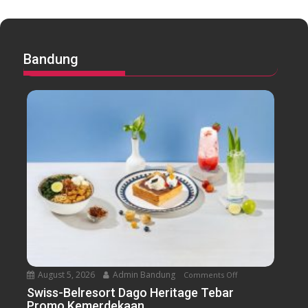
Bandung
August 5, 2026
Admin Bandung
Comments Off
o
n
Swiss-Belresort Dago Heritage Tebar
Promo Kemerdekaan
S