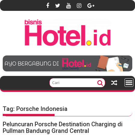
S
k
i
p
t
o
c
o
n
t
e
n
t
Tag:
Porsche Indonesia
Peluncuran Porsche Destination Charging di
Pullman Bandung Grand Central