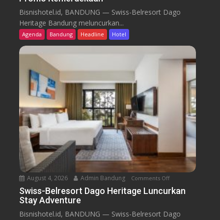
w
Bisnishotel.id, BANDUNG — Swiss-Belresort Dago
i
Heritage Bandung meluncurkan...
s
Agenda
Bandung
Headline
Hotel
s
-
B
e
l
r
e
s
o
r
t
D
a
August 4, 2026
Admin Bandung
Comments Off
o
g
n
Swiss-Belresort Dago Heritage Luncurkan
o
Stay Adventure
S
H
w
Bisnishotel.id, BANDUNG — Swiss-Belresort Dago
e