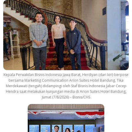
Kepala Perwakilan Bisnis Indonesia Jawa Barat, Herdiyan (dari kiri) berpose
bersama Marketing Communication Arion Suites Hotel Bandung, Tika
Merdekawati (tengah) didampingi oleh Staf Bisnis Indonesia Jabar Cecep
Hendra saat melakukan kunjungan media di Arion Suites Hotel Bandung,
Jumat (7/8/2026) – Bisnis/CHS