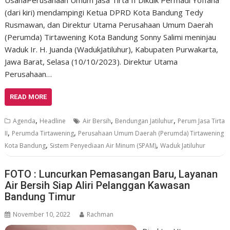
UsahaPerusahaan Umum Jasa Tirta II Dikdik Permadi Yoffana
(dari kiri) mendampingi Ketua DPRD Kota Bandung Tedy
Rusmawan, dan Direktur Utama Perusahaan Umum Daerah
(Perumda) Tirtawening Kota Bandung Sonny Salimi meninjau
Waduk Ir. H. Juanda (WadukJatiluhur), Kabupaten Purwakarta,
Jawa Barat, Selasa (10/10/2023). Direktur Utama
Perusahaan…
READ MORE
,
,
,
Agenda
Headline
Air Bersih
Bendungan Jatiluhur
Perum Jasa Tirta
,
,
II
Perumda Tirtawening
Perusahaan Umum Daerah (Perumda) Tirtawening
,
,
Kota Bandung
Sistem Penyediaan Air Minum (SPAM)
Waduk Jatiluhur
FOTO : Luncurkan Pemasangan Baru, Layanan
Air Bersih Siap Aliri Pelanggan Kawasan
Bandung Timur
November 10, 2022
Rachman