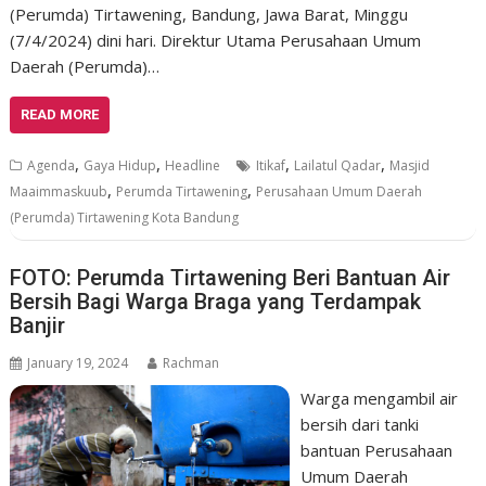
(Perumda) Tirtawening, Bandung, Jawa Barat, Minggu
(7/4/2024) dini hari. Direktur Utama Perusahaan Umum
Daerah (Perumda)…
READ MORE
,
,
,
,
Agenda
Gaya Hidup
Headline
Itikaf
Lailatul Qadar
Masjid
,
,
Maaimmaskuub
Perumda Tirtawening
Perusahaan Umum Daerah
(Perumda) Tirtawening Kota Bandung
FOTO: Perumda Tirtawening Beri Bantuan Air
Bersih Bagi Warga Braga yang Terdampak
Banjir
January 19, 2024
Rachman
Warga mengambil air
bersih dari tanki
bantuan Perusahaan
Umum Daerah