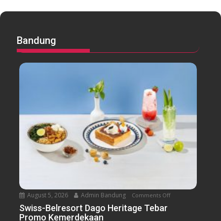
Bandung
August 5, 2026
Admin Bandung
Comments Off
o
n
Swiss-Belresort Dago Heritage Tebar
Promo Kemerdekaan
S