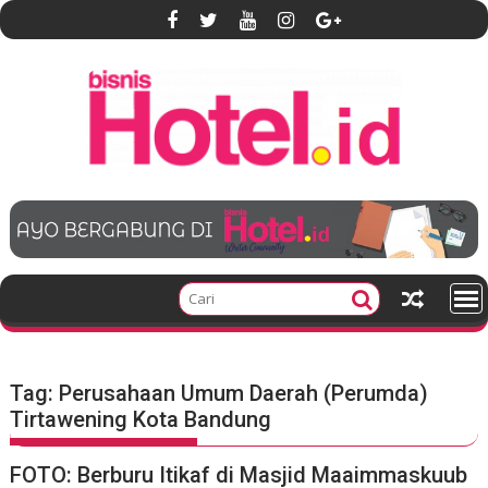
S
k
i
p
t
o
c
o
n
t
e
n
t
Tag:
Perusahaan Umum Daerah (Perumda)
Tirtawening Kota Bandung
FOTO: Berburu Itikaf di Masjid Maaimmaskuub