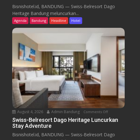
w
Bisnishotel.id, BANDUNG — Swiss-Belresort Dago
i
Heritage Bandung meluncurkan...
s
Agenda
Bandung
Headline
Hotel
s
-
B
e
l
r
e
s
o
r
t
D
a
August 4, 2026
Admin Bandung
Comments Off
o
g
n
Swiss-Belresort Dago Heritage Luncurkan
o
Stay Adventure
S
H
w
Bisnishotel.id, BANDUNG — Swiss-Belresort Dago
e
i