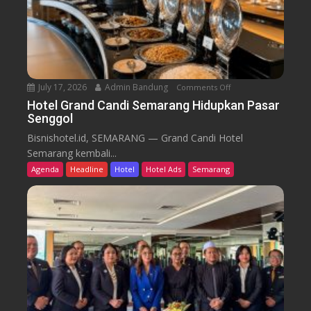
a
i
r
k
u
T
r
e
n
July 17, 2026
Admin Bandung
Comments Off
o
W
n
Hotel Grand Candi Semarang Hidupkan Pasar
o
Senggol
H
r
o
Bisnishotel.id, SEMARANG — Grand Candi Hotel
k
t
Semarang kembali...
F
e
Agenda
Headline
Hotel
Hotel Ads
Semarang
r
l
o
G
m
r
C
a
a
n
f
d
e
C
a
n