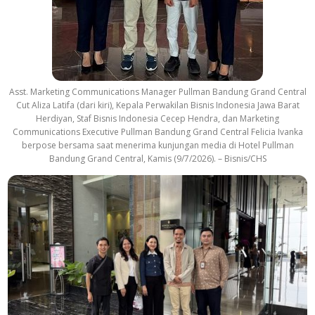
Asst. Marketing Communications Manager Pullman Bandung Grand Central
Cut Aliza Latifa (dari kiri), Kepala Perwakilan Bisnis Indonesia Jawa Barat
Herdiyan, Staf Bisnis Indonesia Cecep Hendra, dan Marketing
Communications Executive Pullman Bandung Grand Central Felicia Ivanka
berpose bersama saat menerima kunjungan media di Hotel Pullman
Bandung Grand Central, Kamis (9/7/2026). – Bisnis/CHS