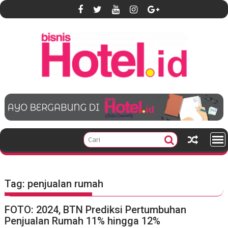
S
k
i
p
t
o
c
o
n
t
e
n
t
Tag:
penjualan rumah
FOTO: 2024, BTN Prediksi Pertumbuhan
Penjualan Rumah 11% hingga 12%