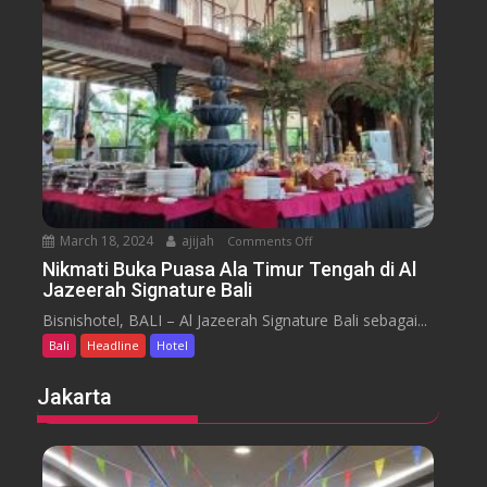
m
e
n
H
y
t
o
a
t
r
e
a
l
J
i
m
b
March 18, 2024
ajijah
Comments Off
o
a
n
Nikmati Buka Puasa Ala Timur Tengah di Al
r
Jazeerah Signature Bali
N
a
i
Bisnishotel, BALI – Al Jazeerah Signature Bali sebagai...
n
k
B
Bali
Headline
Hotel
m
e
a
Jakarta
a
t
c
i
h
B
B
u