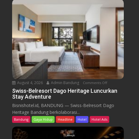
-
B
e
l
r
e
s
o
r
t
D
a
August 4, 2026
Admin Bandung
Comments Off
o
g
n
Swiss-Belresort Dago Heritage Luncurkan
o
Stay Adventure
S
H
w
Bisnishotel.id, BANDUNG — Swiss-Belresort Dago
e
i
Heritage Bandung berkolaborasi...
r
s
i
Bandung
Gaya Hidup
Headline
Hotel
Hotel Ads
s
t
-
a
B