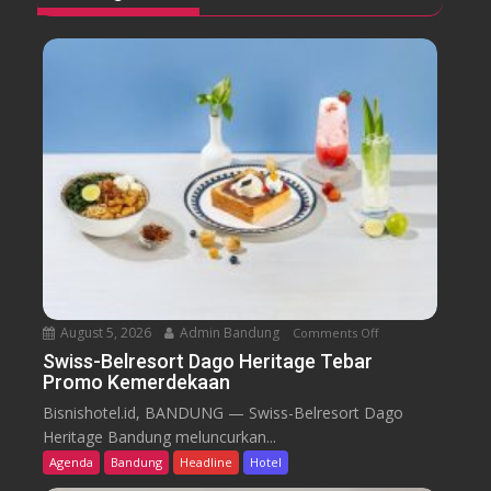
August 5, 2026
Admin Bandung
Comments Off
o
n
Swiss-Belresort Dago Heritage Tebar
Promo Kemerdekaan
S
w
Bisnishotel.id, BANDUNG — Swiss-Belresort Dago
i
Heritage Bandung meluncurkan...
s
Agenda
Bandung
Headline
Hotel
s