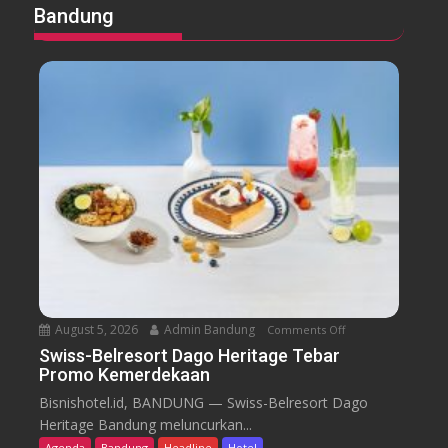
Bandung
August 5, 2026
Admin Bandung
Comments Off
o
n
Swiss-Belresort Dago Heritage Tebar
Promo Kemerdekaan
S
w
Bisnishotel.id, BANDUNG — Swiss-Belresort Dago
i
Heritage Bandung meluncurkan...
s
Agenda
Bandung
Headline
Hotel