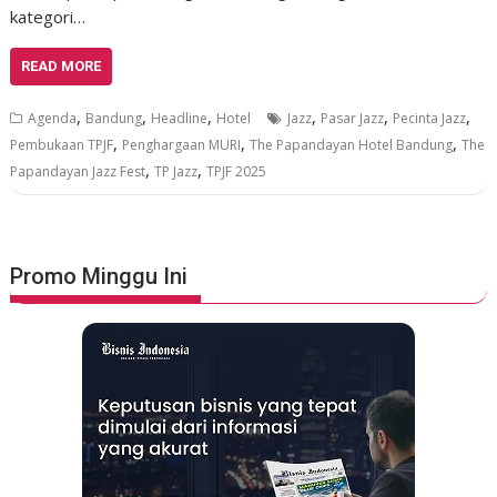
kategori…
READ MORE
,
,
,
,
,
,
Agenda
Bandung
Headline
Hotel
Jazz
Pasar Jazz
Pecinta Jazz
,
,
,
Pembukaan TPJF
Penghargaan MURI
The Papandayan Hotel Bandung
The
,
,
Papandayan Jazz Fest
TP Jazz
TPJF 2025
Promo Minggu Ini