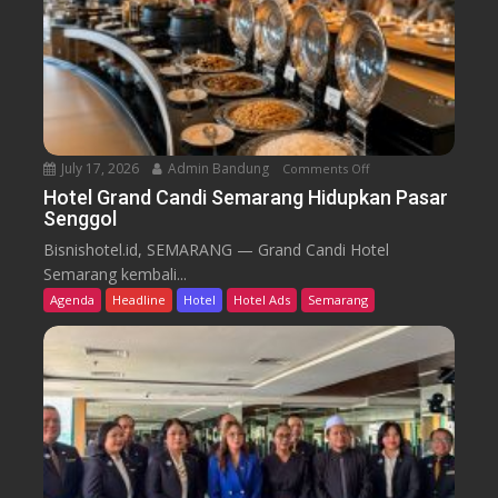
B
d
a
i
r
k
u
T
r
e
n
July 17, 2026
Admin Bandung
Comments Off
o
W
n
Hotel Grand Candi Semarang Hidupkan Pasar
o
Senggol
H
r
o
Bisnishotel.id, SEMARANG — Grand Candi Hotel
k
t
Semarang kembali...
F
e
Agenda
Headline
Hotel
Hotel Ads
Semarang
r
l
o
G
m
r
C
a
a
n
f
d
e
C
a