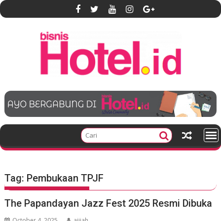
S
k
i
p
t
o
c
o
n
t
e
n
t
Tag:
Pembukaan TPJF
The Papandayan Jazz Fest 2025 Resmi Dibuka
October 4, 2025
ajijah