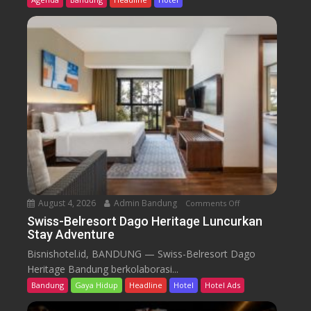
s
-
B
e
l
r
e
s
o
r
t
D
a
August 4, 2026
Admin Bandung
Comments Off
o
g
n
Swiss-Belresort Dago Heritage Luncurkan
o
Stay Adventure
S
H
w
Bisnishotel.id, BANDUNG — Swiss-Belresort Dago
e
i
Heritage Bandung berkolaborasi...
r
s
i
Bandung
Gaya Hidup
Headline
Hotel
Hotel Ads
s
t
-