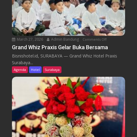
e
l
S
a
p
c
a
e
S
March 27, 2026
Admin Bandung
Comments Off
o
u
n
r
Grand Whiz Praxis Gelar Buka Bersama
G
a
Bisnishotel.id, SURABAYA — Grand Whiz Hotel Praxis
r
b
Surabaya...
a
a
Agenda
Hotel
Surabaya
n
y
d
a
W
B
h
i
i
d
z
i
P
k
r
W
a
i
x
s