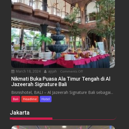
s
u
s
a
m
e
n
H
y
t
o
a
t
r
e
a
l
J
i
m
b
March 18, 2024
ajijah
Comments Off
o
a
n
Nikmati Buka Puasa Ala Timur Tengah di Al
r
Jazeerah Signature Bali
N
a
i
Bisnishotel, BALI – Al Jazeerah Signature Bali sebagai...
n
k
B
Bali
Headline
Hotel
m
e
a
Jakarta
a
t
c
i
h
B