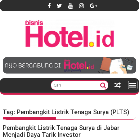
S
k
i
p
t
o
c
o
n
t
e
n
t
Tag:
Pembangkit Listrik Tenaga Surya (PLTS)
Pembangkit Listrik Tenaga Surya di Jabar
Menjadi Daya Tarik Investor