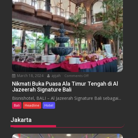
u
s
a
m
e
n
H
y
t
o
a
t
r
e
a
l
J
i
m
b
March 18, 2024
ajijah
Comments Off
o
a
n
Nikmati Buka Puasa Ala Timur Tengah di Al
r
Jazeerah Signature Bali
N
a
i
Bisnishotel, BALI – Al Jazeerah Signature Bali sebagai...
n
k
B
Bali
Headline
Hotel
m
e
a
Jakarta
a
t
c
i
h
B