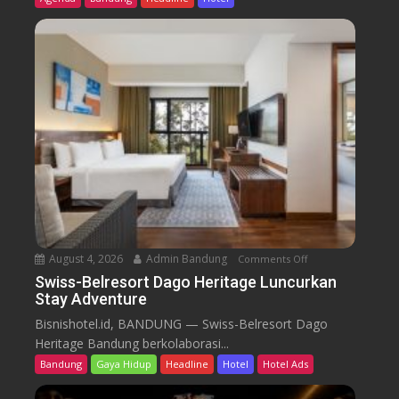
s
-
B
e
l
r
e
s
o
r
t
D
a
August 4, 2026
Admin Bandung
Comments Off
o
g
n
Swiss-Belresort Dago Heritage Luncurkan
o
Stay Adventure
S
H
w
Bisnishotel.id, BANDUNG — Swiss-Belresort Dago
e
i
Heritage Bandung berkolaborasi...
r
s
i
Bandung
Gaya Hidup
Headline
Hotel
Hotel Ads
s
t
-