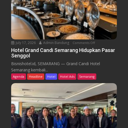
B
d
a
i
r
k
u
T
r
e
n
July 17, 2026
Admin Bandung
Comments Off
o
W
n
Hotel Grand Candi Semarang Hidupkan Pasar
o
Senggol
H
r
o
Bisnishotel.id, SEMARANG — Grand Candi Hotel
k
t
Semarang kembali...
F
e
Agenda
Headline
Hotel
Hotel Ads
Semarang
r
l
o
G
m
r
C
a
a
n
f
d
e
C
a