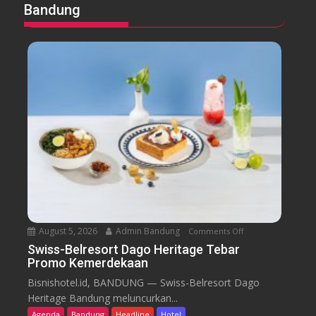
Bandung
August 5, 2026
Admin Bandung
Comments Off
o
n
Swiss-Belresort Dago Heritage Tebar
Promo Kemerdekaan
S
w
Bisnishotel.id, BANDUNG — Swiss-Belresort Dago
i
Heritage Bandung meluncurkan...
s
Agenda
Bandung
Headline
Hotel