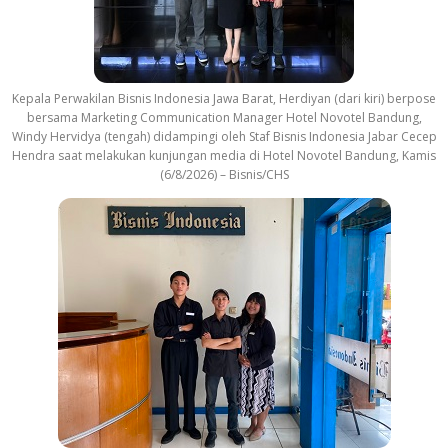
Kepala Perwakilan Bisnis Indonesia Jawa Barat, Herdiyan (dari kiri) berpose
bersama Marketing Communication Manager Hotel Novotel Bandung,
Windy Hervidya (tengah) didampingi oleh Staf Bisnis Indonesia Jabar Cecep
Hendra saat melakukan kunjungan media di Hotel Novotel Bandung, Kamis
(6/8/2026) – Bisnis/CHS