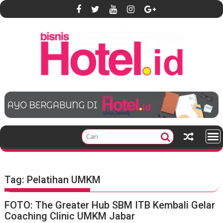
S
k
i
p
t
o
c
o
n
t
e
n
t
Tag:
Pelatihan UMKM
FOTO: The Greater Hub SBM ITB Kembali Gelar
Coaching Clinic UMKM Jabar