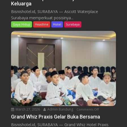
d
Keluarga
o
A
i
l
s
Bisnishotel.id, SURABAYA — Ascott Waterplace
r
c
Surabaya memperkuat posisinya...
k
o
Gaya Hidup
Headline
Hotel
Surabaya
a
t
n
t
S
W
u
a
n
t
L
e
i
r
f
p
e
l
S
a
p
c
a
e
S
March 27, 2026
Admin Bandung
Comments Off
o
u
n
r
Grand Whiz Praxis Gelar Buka Bersama
G
a
Bisnishotel.id, SURABAYA — Grand Whiz Hotel Praxis