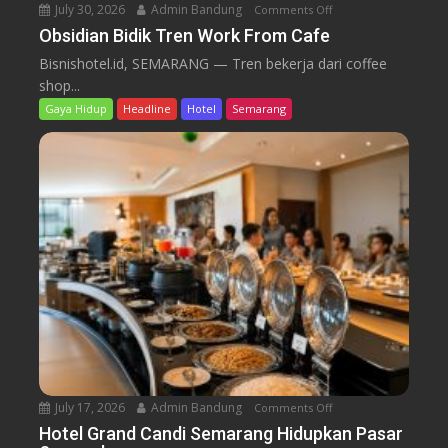
m
July 30, 2026
Admin Bandung
Comments Off
o
i
l
b
n
Obsidian Bidik Tren Work From Cafe
s
2
a
O
K
Bisnishotel.id, SEMARANG — Tren bekerja dari coffee
0
h
b
u
shop...
2
B
s
l
6
Gaya Hidup
Headline
Hotel
Semarang
a
i
i
l
d
n
l
i
e
r
a
r
o
n
o
B
m
i
B
d
a
i
r
k
u
T
r
e
n
July 17, 2026
Admin Bandung
Comments Off
o
W
n
Hotel Grand Candi Semarang Hidupkan Pasar