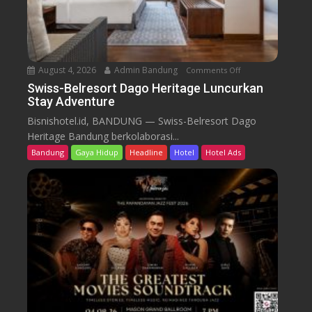
r
t
D
a
August 4, 2026
Admin Bandung
Comments Off
o
g
n
Swiss-Belresort Dago Heritage Luncurkan
o
Stay Adventure
S
H
w
Bisnishotel.id, BANDUNG — Swiss-Belresort Dago
e
i
Heritage Bandung berkolaborasi...
r
s
i
Bandung
Gaya Hidup
Headline
Hotel
Hotel Ads
s
t
-
a
B
g
e
e
l
T
r
e
e
b
s
a
o
r
r
P