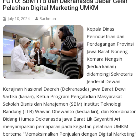
FOTO: SBM ITB dan Dekranasda Jabar Gelar
Pelatihan Digital Marketing UMKM
July 10, 2024
Rachman
Kepala Dinas
Perindustrian dan
Perdagangan Provinsi
Jawa Barat Noneng
Komara Nengsih
(kedua kanan)
didampingi Sekretaris
Jenderal Dewan
Kerajinan Nasional Daerah (Dekranasda) Jawa Barat Dewi
Sartika (kanan), Ketua Program Pengabdian Masyarakat
Sekolah Bisnis dan Manajemen (SBM) Institut Teknologi
Bandung (ITB) Wawan Dhewanto (kedua kiri), dan Koordinator
Bidang Humas Dekranasda Jawa Barat Lik Gayantini Ari
menyampaikan pemaparan pada kegiatan pelatihan UMKM
bertema “Memaksimalkan Penjualan dengan Digital Marketing”