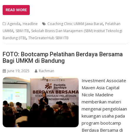
READ MORE
,
,
Agenda
Headline
Coaching Clinic UMKM Jawa Barat
Pelatihan
,
,
UMKM
SBM ITB
Sekolah Bisnis Dan Manajemen (SBM) Institut Teknologi
,
Bandung (ITB)
TheGreaterHub SBM ITB
FOTO: Bootcamp Pelatihan Berdaya Bersama
Bagi UMKM di Bandung
June 19, 2025
Rachman
Investment Associate
Maven Asia Capital
Nicole Madeline
memberikan materi
mengenai pengelolaan
keuangan usaha pada
program bootcamp
Berdaya Bersama di