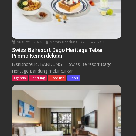
August 5, 2026
Admin Bandung
Comments Off
o
n
Swiss-Belresort Dago Heritage Tebar
Promo Kemerdekaan
S
w
Bisnishotel.id, BANDUNG — Swiss-Belresort Dago
i
Heritage Bandung meluncurkan...
s
Agenda
Bandung
Headline
Hotel
s
-
B
e
l
r
e
s
o