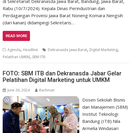
di Sekretariat Dekranasda Jawa Barat, Bandung, Jawa Barat,
Rabu (10/7/2024). Kepala Dinas Perindustrian dan
Perdagangan Provinsi Jawa Barat Noneng Komara Nengsih
(dari kanan) didampingi Sekretaris…
READ MORE
,
,
,
Agenda
Headline
Dekranasda Jawa Barat
Digital Marketing
,
Pelatihan UMKM
SBM ITB
FOTO: SBM ITB dan Dekranasda Jabar Gelar
Pelatihan Digital Marketing untuk UMKM
June 26, 2024
Rachman
Dosen Sekolah Bisnis
dan Manajemen (SBM)
Institut Teknologi
Bandung (ITB) Nila
Armelia Windasari