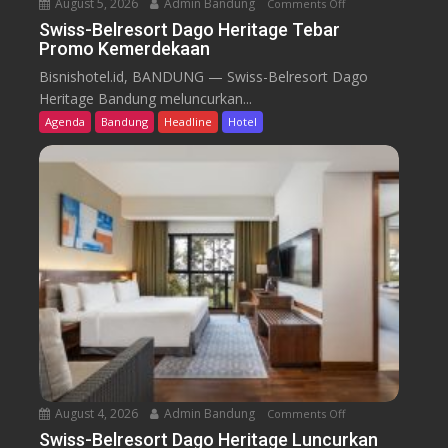
August 5, 2026
Admin Bandung
Comments Off
o
n
Swiss-Belresort Dago Heritage Tebar
Promo Kemerdekaan
S
w
Bisnishotel.id, BANDUNG — Swiss-Belresort Dago
i
Heritage Bandung meluncurkan...
s
Agenda
Bandung
Headline
Hotel
s
-
B
e
l
r
e
s
o
r
t
D
a
August 4, 2026
Admin Bandung
Comments Off
o
g
n
Swiss-Belresort Dago Heritage Luncurkan
o