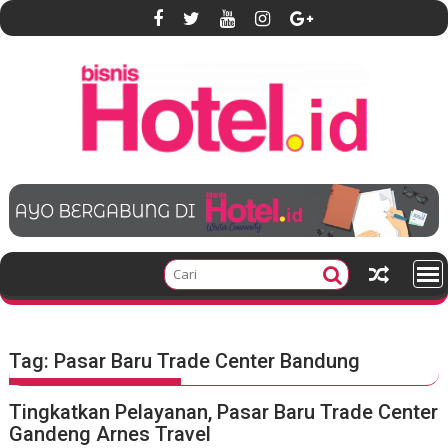
S
k
i
p
t
o
c
o
n
t
e
n
t
Tag:
Pasar Baru Trade Center Bandung
Tingkatkan Pelayanan, Pasar Baru Trade Center
Gandeng Arnes Travel