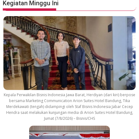
Kegiatan Minggu Ini
Kepala Perwakilan Bisnis Indonesia Jawa Barat, Herdiyan (dari kiri) berpose
bersama Marketing Communication Arion Suites Hotel Bandung, Tika
Merdekawati (tengah) didampingi oleh Staf Bisnis Indonesia Jabar Cecep
Hendra saat melakukan kunjungan media di Arion Suites Hotel Bandung,
Jumat (7/8/2026) – Bisnis/CHS