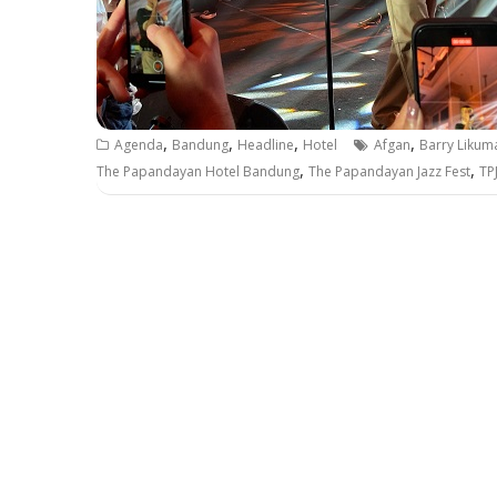
,
,
,
,
Agenda
Bandung
Headline
Hotel
Afgan
Barry Liku
,
,
The Papandayan Hotel Bandung
The Papandayan Jazz Fest
TP