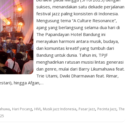
sukses, menandakan satu dekade perjalanan
festival jazz paling konsisten di Indonesia.
Mengusung tema “A Culture Resonance”,
ajang yang berlangsung selama dua hari di
The Papandayan Hotel Bandung ini
merayakan harmoni antara musik, budaya,
dan komunitas kreatif yang tumbuh dari
Bandung untuk dunia. Tahun ini, TPJF
menghadirkan ratusan musisi lintas generasi
dan genre, mulai dari Barry Likumahuwa feat.
Trie Utami, Dwiki Dharmawan feat. Rimar,
stari), hingga Afgan,…
,
,
,
,
,
,
mahuwa
Hari Pocang
HIVI
Musik jazz Indonesia
Pasar Jazz
Pecinta Jazz
The
025