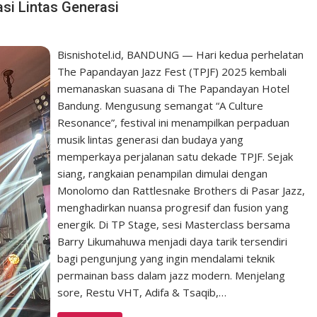
si Lintas Generasi
Bisnishotel.id, BANDUNG — Hari kedua perhelatan
The Papandayan Jazz Fest (TPJF) 2025 kembali
memanaskan suasana di The Papandayan Hotel
Bandung. Mengusung semangat “A Culture
Resonance”, festival ini menampilkan perpaduan
musik lintas generasi dan budaya yang
memperkaya perjalanan satu dekade TPJF. Sejak
siang, rangkaian penampilan dimulai dengan
Monolomo dan Rattlesnake Brothers di Pasar Jazz,
menghadirkan nuansa progresif dan fusion yang
energik. Di TP Stage, sesi Masterclass bersama
Barry Likumahuwa menjadi daya tarik tersendiri
bagi pengunjung yang ingin mendalami teknik
permainan bass dalam jazz modern. Menjelang
sore, Restu VHT, Adifa & Tsaqib,…