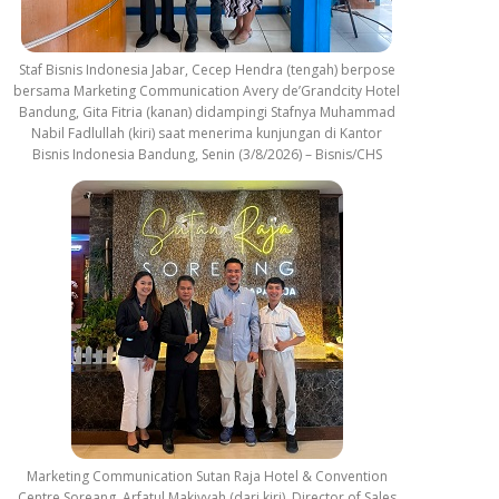
Staf Bisnis Indonesia Jabar, Cecep Hendra (tengah) berpose
bersama Marketing Communication Avery de’Grandcity Hotel
Bandung, Gita Fitria (kanan) didampingi Stafnya Muhammad
Nabil Fadlullah (kiri) saat menerima kunjungan di Kantor
Bisnis Indonesia Bandung, Senin (3/8/2026) – Bisnis/CHS
Marketing Communication Sutan Raja Hotel & Convention
Centre Soreang, Arfatul Makiyyah (dari kiri), Director of Sales