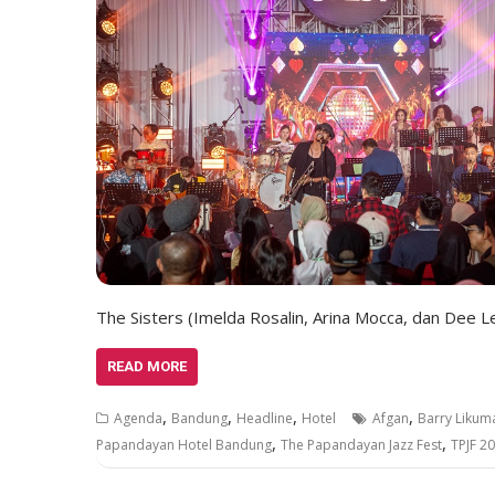
The Sisters (Imelda Rosalin, Arina Mocca, dan Dee Le
READ MORE
,
,
,
,
Agenda
Bandung
Headline
Hotel
Afgan
Barry Liku
,
,
Papandayan Hotel Bandung
The Papandayan Jazz Fest
TPJF 2