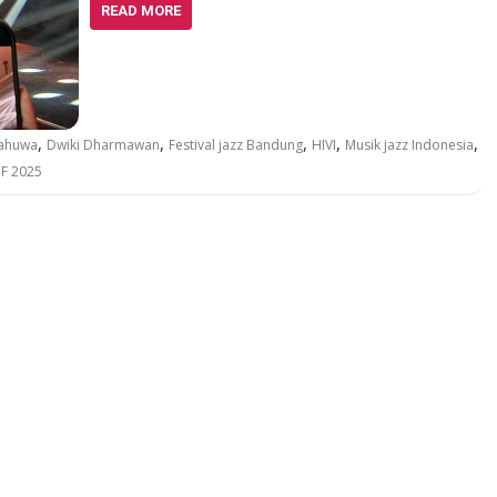
READ MORE
,
,
,
,
,
mahuwa
Dwiki Dharmawan
Festival jazz Bandung
HIVI
Musik jazz Indonesia
JF 2025