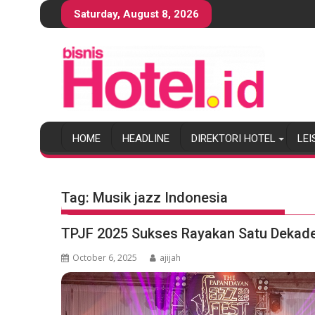
S
Saturday, August 8, 2026
k
i
p
t
o
c
o
HOME
HEADLINE
DIREKTORI HOTEL
LEI
n
t
e
n
Tag:
Musik jazz Indonesia
t
TPJF 2025 Sukses Rayakan Satu Dekad
October 6, 2025
ajijah