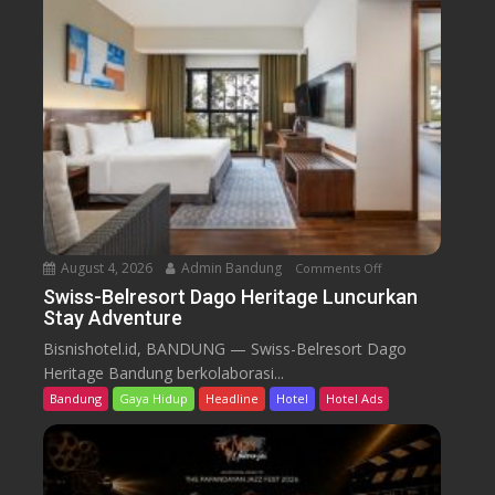
B
e
l
r
e
s
o
r
t
D
a
August 4, 2026
Admin Bandung
Comments Off
o
g
n
Swiss-Belresort Dago Heritage Luncurkan
o
Stay Adventure
S
H
w
Bisnishotel.id, BANDUNG — Swiss-Belresort Dago
e
i
Heritage Bandung berkolaborasi...
r
s
i
Bandung
Gaya Hidup
Headline
Hotel
Hotel Ads
s
t
-
a
B
g
e
e