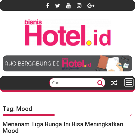
S
k
i
p
t
o
c
o
n
t
e
n
t
Tag:
Mood
Menanam Tiga Bunga Ini Bisa Meningkatkan
Mood