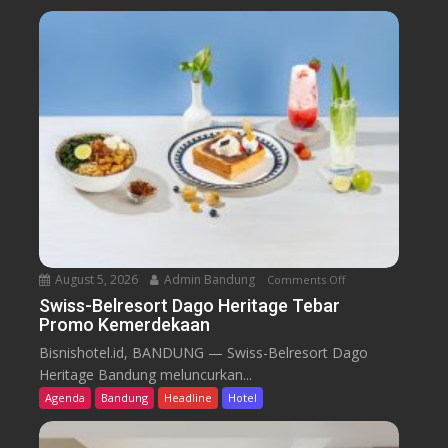
August 5, 2026
Admin Bandung
Comments Off
o
n
Swiss-Belresort Dago Heritage Tebar
Promo Kemerdekaan
S
w
Bisnishotel.id, BANDUNG — Swiss-Belresort Dago
i
Heritage Bandung meluncurkan...
s
Agenda
Bandung
Headline
Hotel
s
-