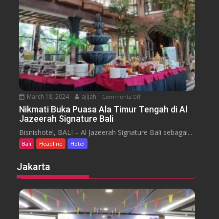
H
y
t
o
a
t
r
e
a
l
J
i
m
b
March 18, 2024
ajijah
Comments Off
o
a
n
Nikmati Buka Puasa Ala Timur Tengah di Al
r
Jazeerah Signature Bali
N
a
i
Bisnishotel, BALI – Al Jazeerah Signature Bali sebagai...
n
k
B
Bali
Headline
Hotel
m
e
a
Jakarta
a
t
c
i
h
B
B
u
a
k
l