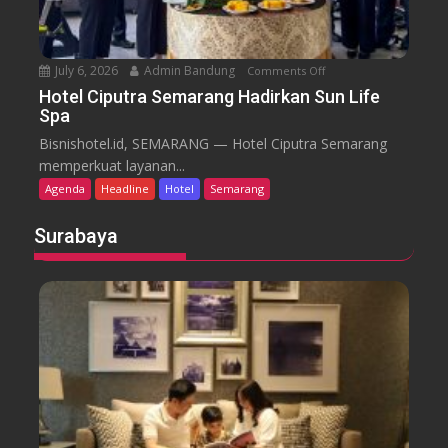
i
S
e
July 6, 2026
Admin Bandung
Comments Off
o
m
n
a
Hotel Ciputra Semarang Hadirkan Sun Life
Spa
H
r
o
a
Bisnishotel.id, SEMARANG — Hotel Ciputra Semarang
t
n
memperkuat layanan...
e
g
Agenda
Headline
Hotel
Semarang
l
H
C
i
Surabaya
i
d
p
u
u
p
t
k
r
a
a
n
S
P
e
a
m
s
a
a