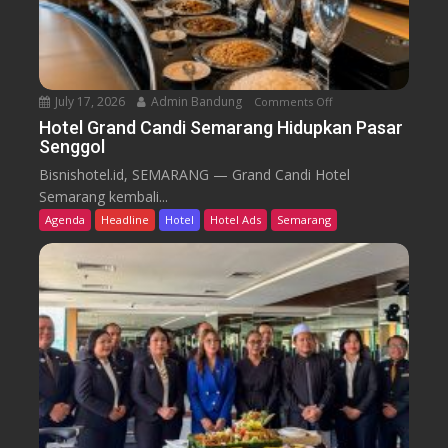
r
k
u
T
r
e
n
July 17, 2026
Admin Bandung
Comments Off
o
W
n
Hotel Grand Candi Semarang Hidupkan Pasar
o
Senggol
H
r
o
Bisnishotel.id, SEMARANG — Grand Candi Hotel
k
t
Semarang kembali...
F
e
Agenda
Headline
Hotel
Hotel Ads
Semarang
r
l
o
G
m
r
C
a
a
n
f
d
e
C
a
n
d