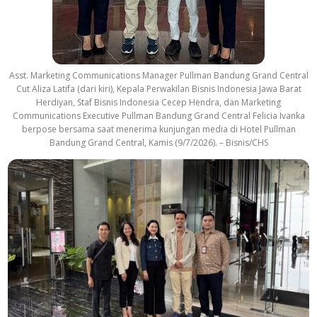
Asst. Marketing Communications Manager Pullman Bandung Grand Central
Cut Aliza Latifa (dari kiri), Kepala Perwakilan Bisnis Indonesia Jawa Barat
Herdiyan, Staf Bisnis Indonesia Cecep Hendra, dan Marketing
Communications Executive Pullman Bandung Grand Central Felicia Ivanka
berpose bersama saat menerima kunjungan media di Hotel Pullman
Bandung Grand Central, Kamis (9/7/2026). – Bisnis/CHS