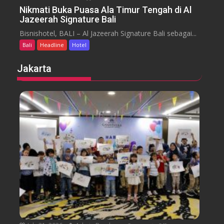
a
n
Nikmati Buka Puasa Ala Timur Tengah di Al
r
Jazeerah Signature Bali
N
a
i
Bisnishotel, BALI – Al Jazeerah Signature Bali sebagai...
n
k
B
Bali
Headline
Hotel
m
e
a
Jakarta
a
t
c
i
h
B
B
u
a
k
l
a
i
P
M
u
e
a
n
s
g
a
g
A
e
l
l
a
a