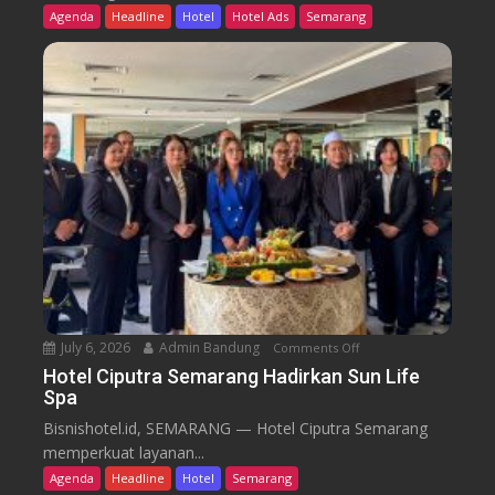
F
e
Agenda
Headline
Hotel
Hotel Ads
Semarang
r
l
o
G
m
r
C
a
a
n
f
d
e
C
a
n
d
i
S
e
July 6, 2026
Admin Bandung
Comments Off
o
m
n
a
Hotel Ciputra Semarang Hadirkan Sun Life
Spa
H
r
o
a
Bisnishotel.id, SEMARANG — Hotel Ciputra Semarang
t
n
memperkuat layanan...
e
g
Agenda
Headline
Hotel
Semarang
l
H