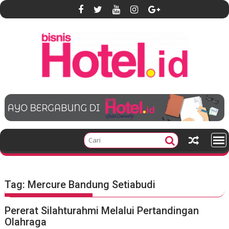
S
k
i
p
t
o
c
o
n
t
e
n
t
Tag:
Mercure Bandung Setiabudi
Pererat Silahturahmi Melalui Pertandingan
Olahraga