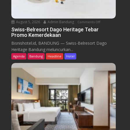
August 5, 2026
Admin Bandung
Comments Off
o
n
Swiss-Belresort Dago Heritage Tebar
Promo Kemerdekaan
S
w
Bisnishotel.id, BANDUNG — Swiss-Belresort Dago
i
Heritage Bandung meluncurkan...
s
Agenda
Bandung
Headline
Hotel
s
-
B
e
l
r
e
s
o
r
t