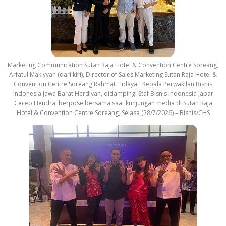
Marketing Communication Sutan Raja Hotel & Convention Centre Soreang,
Arfatul Makiyyah (dari kiri), Director of Sales Marketing Sutan Raja Hotel &
Convention Centre Soreang Rahmat Hidayat, Kepala Perwakilan Bisnis
Indonesia Jawa Barat Herdiyan, didampingi Staf Bisnis Indonesia Jabar
Cecep Hendra, berpose bersama saat kunjungan media di Sutan Raja
Hotel & Convention Centre Soreang, Selasa (28/7/2026) – Bisnis/CHS