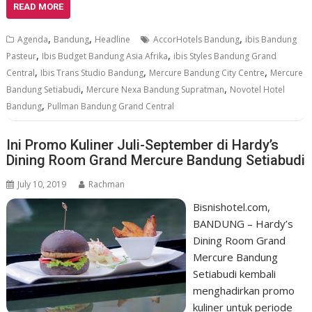
READ MORE
,
,
,
Agenda
Bandung
Headline
AccorHotels Bandung
ibis Bandung
,
,
Pasteur
Ibis Budget Bandung Asia Afrika
ibis Styles Bandung Grand
,
,
,
Central
Ibis Trans Studio Bandung
Mercure Bandung City Centre
Mercure
,
,
Bandung Setiabudi
Mercure Nexa Bandung Supratman
Novotel Hotel
,
Bandung
Pullman Bandung Grand Central
Ini Promo Kuliner Juli-September di Hardy’s
Dining Room Grand Mercure Bandung Setiabudi
July 10, 2019
Rachman
Bisnishotel.com,
BANDUNG – Hardy’s
Dining Room Grand
Mercure Bandung
Setiabudi kembali
menghadirkan promo
kuliner untuk periode