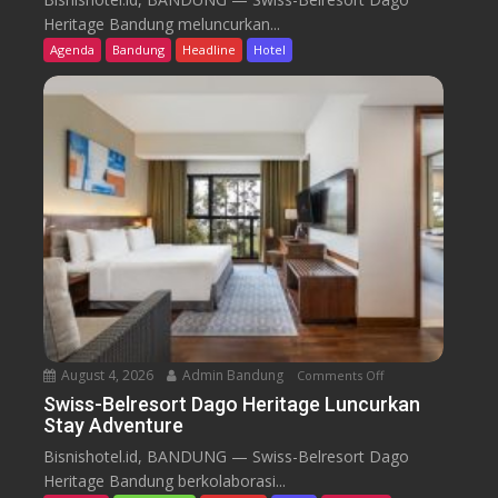
i
Heritage Bandung meluncurkan...
s
Agenda
Bandung
Headline
Hotel
s
-
B
e
l
r
e
s
o
r
t
D
a
August 4, 2026
Admin Bandung
Comments Off
o
g
n
Swiss-Belresort Dago Heritage Luncurkan
o
Stay Adventure
S
H
w
Bisnishotel.id, BANDUNG — Swiss-Belresort Dago
e
i
Heritage Bandung berkolaborasi...
r
s