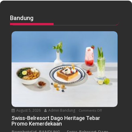
Bandung
August 5, 2026
Admin Bandung
Comments Off
o
n
Swiss-Belresort Dago Heritage Tebar
Promo Kemerdekaan
S
w
Bisnishotel.id, BANDUNG — Swiss-Belresort Dago