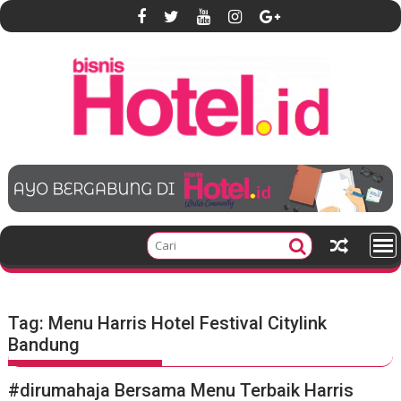
S
k
i
p
t
o
c
o
n
t
e
n
t
Tag:
Menu Harris Hotel Festival Citylink
Bandung
#dirumahaja Bersama Menu Terbaik Harris