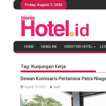
S
Friday, August 7, 2026
k
i
p
t
o
c
o
HOME
HEADLINE
DIREKTORI HOTEL
LEI
n
t
e
n
Tag:
Kunjungan Kerja
t
Dewan Komisaris Pertamina Patra Niaga
August 16, 2025
ajijah