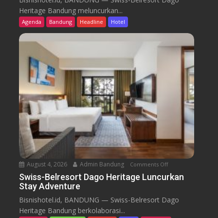
i
Heritage Bandung meluncurkan...
s
Agenda
Bandung
Headline
Hotel
s
-
B
e
l
r
e
s
o
r
t
D
a
August 4, 2026
Admin Bandung
Comments Off
o
g
n
Swiss-Belresort Dago Heritage Luncurkan
o
Stay Adventure
S
H
w
Bisnishotel.id, BANDUNG — Swiss-Belresort Dago
e
i
Heritage Bandung berkolaborasi...
r
s