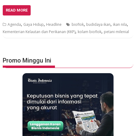
READ MORE
,
,
,
,
,
Agenda
Gaya Hidup
Headline
bioflok
budidaya ikan
ikan nila
,
,
Kementerian Kelautan dan Perikanan (KKP)
kolam bioflok
petani milenial
Promo Minggu Ini