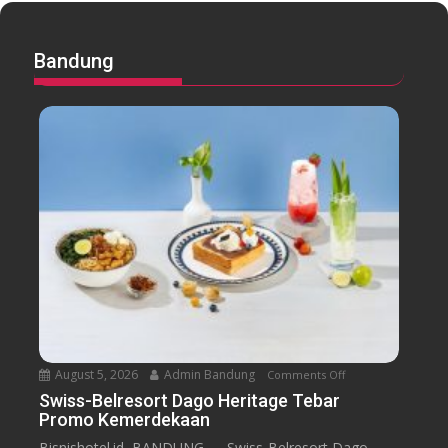
Bandung
August 5, 2026
Admin Bandung
Comments Off
o
n
Swiss-Belresort Dago Heritage Tebar
Promo Kemerdekaan
S
w
Bisnishotel.id, BANDUNG — Swiss-Belresort Dago