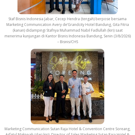
Staf Bisnis Indonesia Jabar, Cecep Hendra (tengah) berpose bersama
Marketing Communication Avery de’Grandcity Hotel Bandung, Gita Fitria
(kanan) didampingi Stafnya Muhammad Nabil Fadlullah (kiri) saat
menerima kunjungan di Kantor Bisnis Indonesia Bandung, Senin (3/8/2026)
– Bisnis/CHS
Marketing Communication Sutan Raja Hotel & Convention Centre Soreang,
Arfatul Makiyyah (dari kiri), Director of Sales Marketing Sutan Raja Hotel &