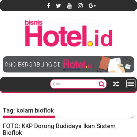
S
k
i
p
t
o
c
o
n
t
e
n
t
Tag:
kolam bioflok
FOTO: KKP Dorong Budidaya Ikan Sistem
Bioflok