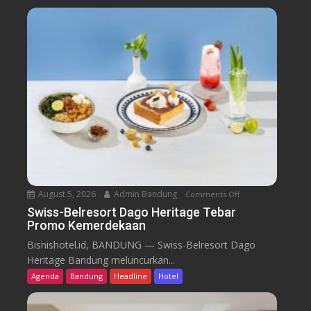
August 5, 2026
Admin Bandung
Comments Off
o
n
Swiss-Belresort Dago Heritage Tebar
Promo Kemerdekaan
S
w
Bisnishotel.id, BANDUNG — Swiss-Belresort Dago
i
Heritage Bandung meluncurkan...
s
Agenda
Bandung
Headline
Hotel
s
-