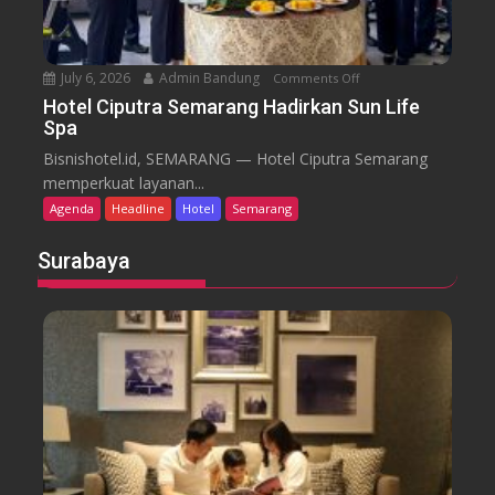
i
S
e
July 6, 2026
Admin Bandung
Comments Off
o
m
n
a
Hotel Ciputra Semarang Hadirkan Sun Life
Spa
H
r
o
a
Bisnishotel.id, SEMARANG — Hotel Ciputra Semarang
t
n
memperkuat layanan...
e
g
Agenda
Headline
Hotel
Semarang
l
H
C
i
Surabaya
i
d
p
u
u
p
t
k
r
a
a
n
S
P
e
a
m
s
a
a