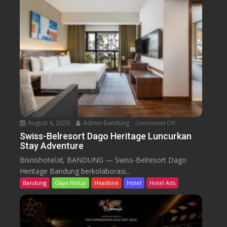
B
e
l
r
e
s
o
r
t
D
a
August 4, 2026
Admin Bandung
Comments Off
o
g
n
Swiss-Belresort Dago Heritage Luncurkan
o
Stay Adventure
S
H
w
Bisnishotel.id, BANDUNG — Swiss-Belresort Dago
e
i
Heritage Bandung berkolaborasi...
r
s
i
Bandung
Gaya Hidup
Headline
Hotel
Hotel Ads
s
t
-
a
B
g
e
e