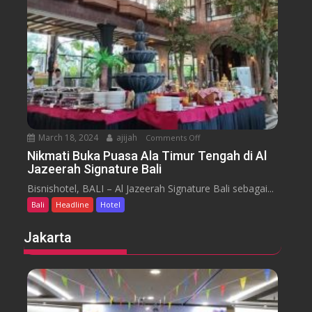
H
y
t
o
a
t
r
e
a
l
J
i
m
b
March 18, 2024
ajijah
Comments Off
o
a
n
Nikmati Buka Puasa Ala Timur Tengah di Al
r
Jazeerah Signature Bali
N
a
i
Bisnishotel, BALI – Al Jazeerah Signature Bali sebagai...
n
k
B
Bali
Headline
Hotel
m
e
a
Jakarta
a
t
c
i
h
B
B
u
a
k
l