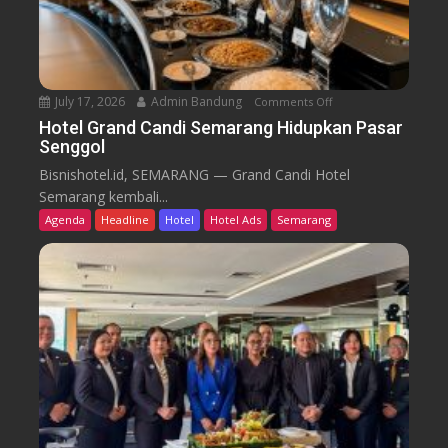
r
k
u
T
r
e
n
July 17, 2026
Admin Bandung
Comments Off
o
W
n
Hotel Grand Candi Semarang Hidupkan Pasar
o
Senggol
H
r
o
Bisnishotel.id, SEMARANG — Grand Candi Hotel
k
t
Semarang kembali...
F
e
Agenda
Headline
Hotel
Hotel Ads
Semarang
r
l
o
G
m
r
C
a
a
n
f
d
e
C
a
n
d