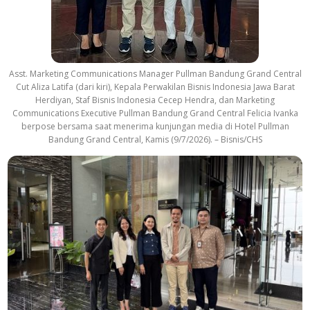
Asst. Marketing Communications Manager Pullman Bandung Grand Central
Cut Aliza Latifa (dari kiri), Kepala Perwakilan Bisnis Indonesia Jawa Barat
Herdiyan, Staf Bisnis Indonesia Cecep Hendra, dan Marketing
Communications Executive Pullman Bandung Grand Central Felicia Ivanka
berpose bersama saat menerima kunjungan media di Hotel Pullman
Bandung Grand Central, Kamis (9/7/2026). – Bisnis/CHS