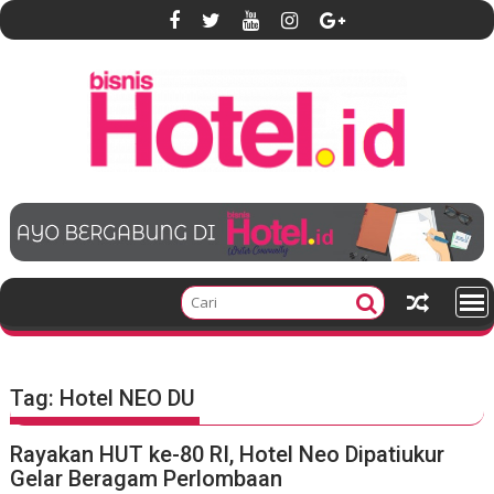
S
k
i
p
t
o
c
o
n
t
e
n
t
Tag:
Hotel NEO DU
Rayakan HUT ke-80 RI, Hotel Neo Dipatiukur
Gelar Beragam Perlombaan