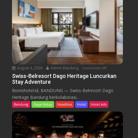
e
l
r
e
s
o
r
t
D
a
August 4, 2026
Admin Bandung
Comments Off
o
g
n
Swiss-Belresort Dago Heritage Luncurkan
o
Stay Adventure
S
H
w
Bisnishotel.id, BANDUNG — Swiss-Belresort Dago
e
i
Heritage Bandung berkolaborasi...
r
s
i
Bandung
Gaya Hidup
Headline
Hotel
Hotel Ads
s
t
-
a
B
g
e
e
l
T