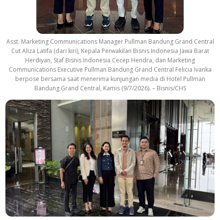
Asst. Marketing Communications Manager Pullman Bandung Grand Central
Cut Aliza Latifa (dari kiri), Kepala Perwakilan Bisnis Indonesia Jawa Barat
Herdiyan, Staf Bisnis Indonesia Cecep Hendra, dan Marketing
Communications Executive Pullman Bandung Grand Central Felicia Ivanka
berpose bersama saat menerima kunjungan media di Hotel Pullman
Bandung Grand Central, Kamis (9/7/2026). – Bisnis/CHS