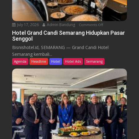
u
T
r
e
n
July 17, 2026
Admin Bandung
Comments Off
o
W
n
Hotel Grand Candi Semarang Hidupkan Pasar
o
Senggol
H
r
o
Bisnishotel.id, SEMARANG — Grand Candi Hotel
k
t
Semarang kembali...
F
e
Agenda
Headline
Hotel
Hotel Ads
Semarang
r
l
o
G
m
r
C
a
a
n
f
d
e
C
a
n
d
i