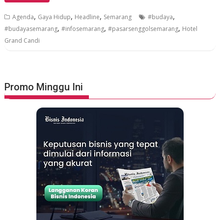
,
,
,
,
Agenda
Gaya Hidup
Headline
Semarang
#budaya
,
,
,
#budayasemarang
#infosemarang
#pasarsenggolsemarang
Hotel
Grand Candi
Promo Minggu Ini