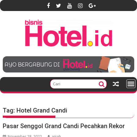
S
k
i
p
t
o
c
o
n
t
e
n
t
Tag:
Hotel Grand Candi
Pasar Senggol Grand Candi Pecahkan Rekor
November 28, 2022
ajijah