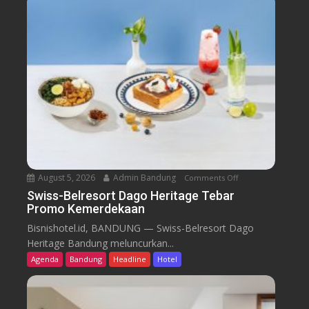
August 5, 2026
Admin Bandung
Comments Off
o
n
Swiss-Belresort Dago Heritage Tebar
Promo Kemerdekaan
S
w
Bisnishotel.id, BANDUNG — Swiss-Belresort Dago
i
Heritage Bandung meluncurkan...
s
Agenda
Bandung
Headline
Hotel
s
-
B