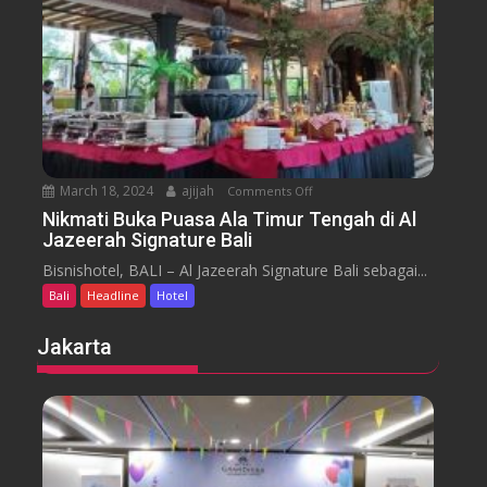
o
a
t
r
e
a
l
J
i
m
b
March 18, 2024
ajijah
Comments Off
o
a
n
Nikmati Buka Puasa Ala Timur Tengah di Al
r
Jazeerah Signature Bali
N
a
i
Bisnishotel, BALI – Al Jazeerah Signature Bali sebagai...
n
k
B
Bali
Headline
Hotel
m
e
a
Jakarta
a
t
c
i
h
B
B
u
a
k
l
a
i