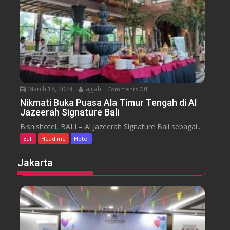
o
a
t
r
e
a
l
J
i
m
b
March 18, 2024
ajijah
Comments Off
o
a
n
Nikmati Buka Puasa Ala Timur Tengah di Al
r
Jazeerah Signature Bali
N
a
i
Bisnishotel, BALI – Al Jazeerah Signature Bali sebagai...
n
k
B
Bali
Headline
Hotel
m
e
a
Jakarta
a
t
c
i
h
B
B
u
a
k
l
a
i