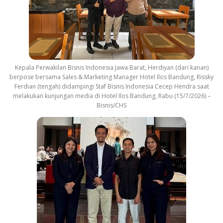
Kepala Perwakilan Bisnis Indonesia Jawa Barat, Herdiyan (dari kanan)
berpose bersama Sales & Marketing Manager Hotel Ilos Bandung, Rissky
Ferdian (tengah) didampingi Staf Bisnis Indonesia Cecep Hendra saat
melakukan kunjungan media di Hotel Ilos Bandung, Rabu (15/7/2026) –
Bisnis/CHS