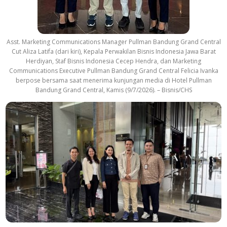
Asst. Marketing Communications Manager Pullman Bandung Grand Central
Cut Aliza Latifa (dari kiri), Kepala Perwakilan Bisnis Indonesia Jawa Barat
Herdiyan, Staf Bisnis Indonesia Cecep Hendra, dan Marketing
Communications Executive Pullman Bandung Grand Central Felicia Ivanka
berpose bersama saat menerima kunjungan media di Hotel Pullman
Bandung Grand Central, Kamis (9/7/2026). – Bisnis/CHS