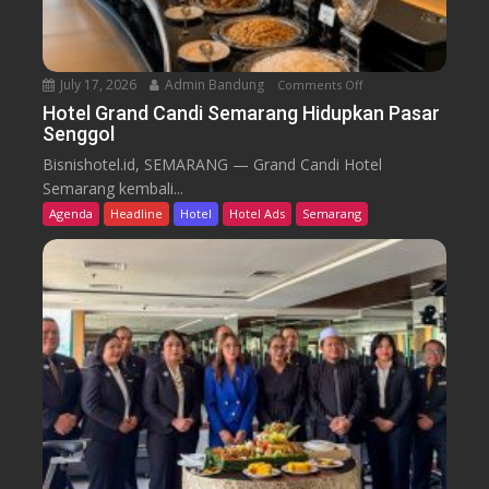
u
T
r
e
n
July 17, 2026
Admin Bandung
Comments Off
o
W
n
Hotel Grand Candi Semarang Hidupkan Pasar
o
Senggol
H
r
o
Bisnishotel.id, SEMARANG — Grand Candi Hotel
k
t
Semarang kembali...
F
e
Agenda
Headline
Hotel
Hotel Ads
Semarang
r
l
o
G
m
r
C
a
a
n
f
d
e
C
a
n
d
i