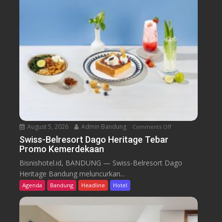
August 5, 2026
Admin Bandung
Comments Off
o
n
Swiss-Belresort Dago Heritage Tebar
Promo Kemerdekaan
S
w
Bisnishotel.id, BANDUNG — Swiss-Belresort Dago
i
Heritage Bandung meluncurkan...
s
Agenda
Bandung
Headline
Hotel
s
-
B