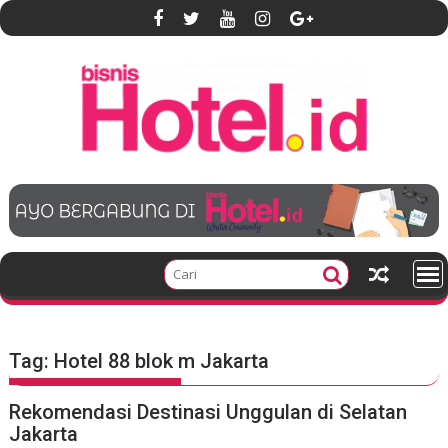
S
k
i
p
t
o
c
o
n
t
e
n
t
Tag:
Hotel 88 blok m Jakarta
Rekomendasi Destinasi Unggulan di Selatan
Jakarta