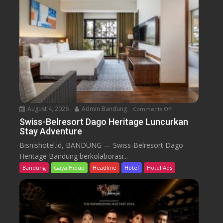
e
l
r
e
s
o
r
t
D
a
August 4, 2026
Admin Bandung
Comments Off
o
g
n
Swiss-Belresort Dago Heritage Luncurkan
o
Stay Adventure
S
H
w
Bisnishotel.id, BANDUNG — Swiss-Belresort Dago
e
i
Heritage Bandung berkolaborasi...
r
s
i
Bandung
Gaya Hidup
Headline
Hotel
Hotel Ads
s
t
-
a
B
g
e
e
l
T