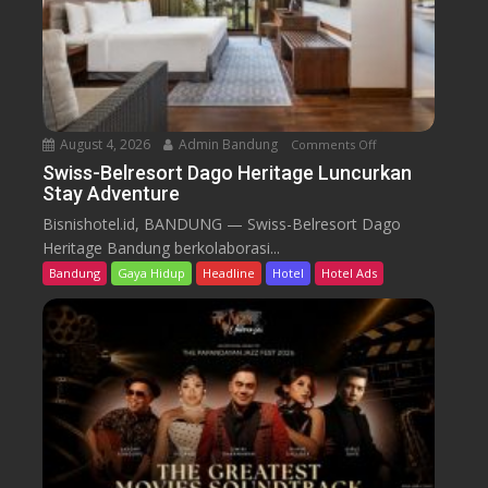
s
o
r
t
D
a
August 4, 2026
Admin Bandung
Comments Off
o
g
n
Swiss-Belresort Dago Heritage Luncurkan
o
Stay Adventure
S
H
w
Bisnishotel.id, BANDUNG — Swiss-Belresort Dago
e
i
Heritage Bandung berkolaborasi...
r
s
i
Bandung
Gaya Hidup
Headline
Hotel
Hotel Ads
s
t
-
a
B
g
e
e
l
T
r
e
e
b
s
a
o