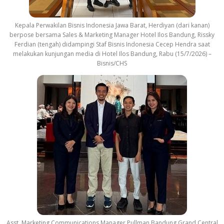
Kepala Perwakilan Bisnis Indonesia Jawa Barat, Herdiyan (dari kanan)
berpose bersama Sales & Marketing Manager Hotel Ilos Bandung, Rissky
Ferdian (tengah) didampingi Staf Bisnis Indonesia Cecep Hendra saat
melakukan kunjungan media di Hotel Ilos Bandung, Rabu (15/7/2026) –
Bisnis/CHS
Asst. Marketing Communications Manager Pullman Bandung Grand Central