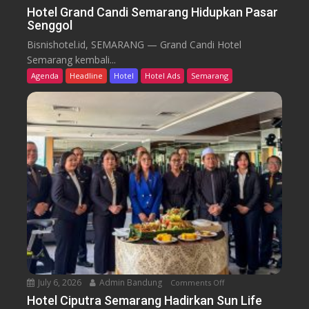
W
n
Hotel Grand Candi Semarang Hidupkan Pasar
o
Senggol
H
r
o
Bisnishotel.id, SEMARANG — Grand Candi Hotel
k
t
Semarang kembali...
F
e
Agenda
Headline
Hotel
Hotel Ads
Semarang
r
l
o
G
m
r
C
a
a
n
f
d
e
C
a
n
d
i
S
e
July 6, 2026
Admin Bandung
Comments Off
o
m
n
a
Hotel Ciputra Semarang Hadirkan Sun Life