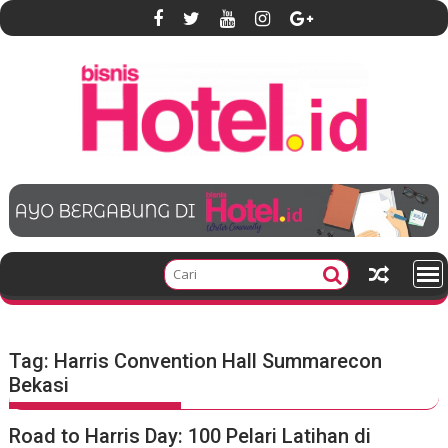
S
k
i
p
t
o
c
o
n
t
e
n
t
Tag:
Harris Convention Hall Summarecon
Bekasi
Road to Harris Day: 100 Pelari Latihan di