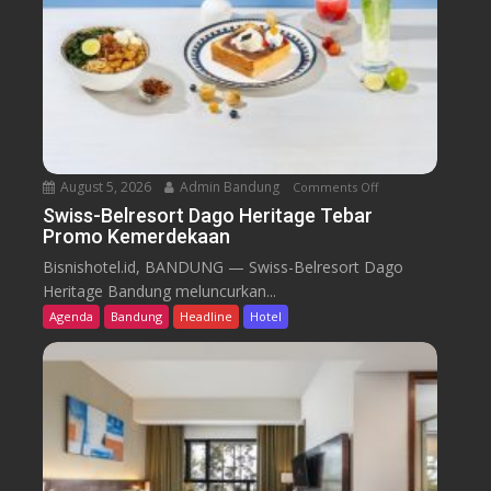
August 5, 2026
Admin Bandung
Comments Off
o
n
Swiss-Belresort Dago Heritage Tebar
Promo Kemerdekaan
S
w
Bisnishotel.id, BANDUNG — Swiss-Belresort Dago
i
Heritage Bandung meluncurkan...
s
Agenda
Bandung
Headline
Hotel
s
-
B
e
l
r
e