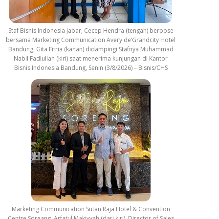
Staf Bisnis Indonesia Jabar, Cecep Hendra (tengah) berpose
bersama Marketing Communication Avery de’Grandcity Hotel
Bandung, Gita Fitria (kanan) didampingi Stafnya Muhammad
Nabil Fadlullah (kiri) saat menerima kunjungan di Kantor
Bisnis Indonesia Bandung, Senin (3/8/2026) – Bisnis/CHS
Marketing Communication Sutan Raja Hotel & Convention
Centre Soreang, Arfatul Makiyyah (dari kiri), Director of Sales