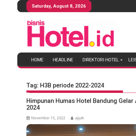
S
Saturday, August 8, 2026
k
i
p
t
o
c
o
HOME
HEADLINE
DIREKTORI HOTEL
LEI
n
t
e
n
Tag:
H3B periode 2022-2024
t
Himpunan Humas Hotel Bandung Gelar A
2024
November 15, 2022
ajijah