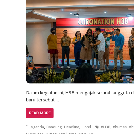
Dalam kegiatan ini, H3B mengajak seluruh anggota d
baru tersebut.…
READ MORE
,
,
,
,
,
Agenda
Bandung
Headline
Hotel
#H3B
#humas
#h