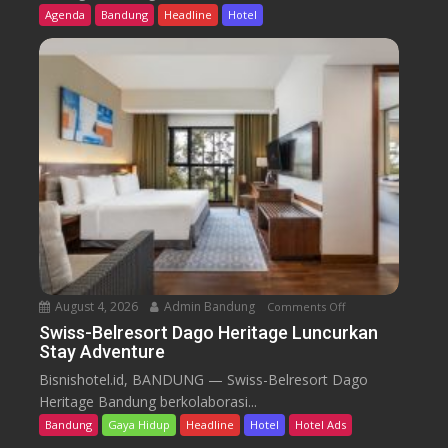
s
Agenda
Bandung
Headline
Hotel
s
-
B
e
l
r
e
s
o
r
t
D
a
August 4, 2026
Admin Bandung
Comments Off
o
g
n
Swiss-Belresort Dago Heritage Luncurkan
o
Stay Adventure
S
H
w
Bisnishotel.id, BANDUNG — Swiss-Belresort Dago
e
i
Heritage Bandung berkolaborasi...
r
s
i
Bandung
Gaya Hidup
Headline
Hotel
Hotel Ads
s
t