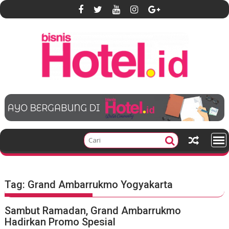
S
k
i
p
t
o
c
o
n
t
e
n
t
Tag:
Grand Ambarrukmo Yogyakarta
Sambut Ramadan, Grand Ambarrukmo
Hadirkan Promo Spesial