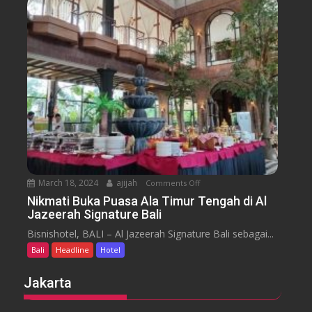
n
s
s
u
s
a
m
e
n
H
y
t
o
a
t
r
e
a
l
J
i
m
b
March 18, 2024
ajijah
Comments Off
o
a
n
Nikmati Buka Puasa Ala Timur Tengah di Al
r
Jazeerah Signature Bali
N
a
i
Bisnishotel, BALI – Al Jazeerah Signature Bali sebagai...
n
k
B
Bali
Headline
Hotel
m
e
a
Jakarta
a
t
c
i
h