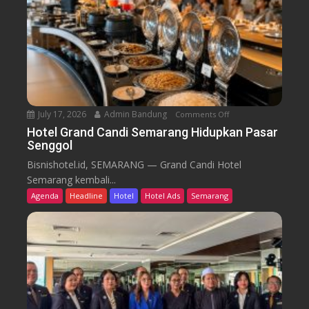
m
i
B
d
a
i
r
k
u
T
r
e
n
July 17, 2026
Admin Bandung
Comments Off
o
W
n
Hotel Grand Candi Semarang Hidupkan Pasar
o
Senggol
H
r
o
Bisnishotel.id, SEMARANG — Grand Candi Hotel
k
t
Semarang kembali...
F
e
Agenda
Headline
Hotel
Hotel Ads
Semarang
r
l
o
G
m
r
C
a
a
n
f
d
e
C