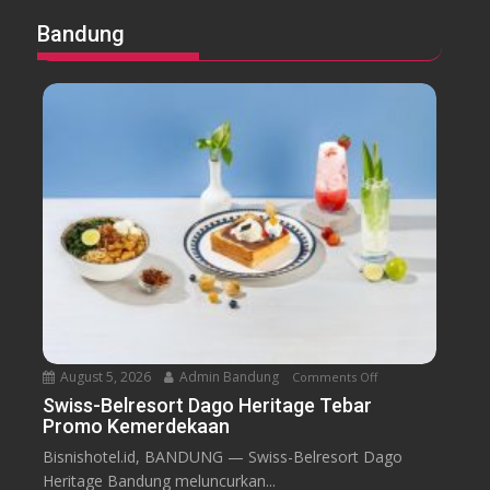
Bandung
August 5, 2026
Admin Bandung
Comments Off
o
n
Swiss-Belresort Dago Heritage Tebar
Promo Kemerdekaan
S
w
Bisnishotel.id, BANDUNG — Swiss-Belresort Dago
i
Heritage Bandung meluncurkan...