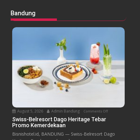
Bandung
August 5, 2026
Admin Bandung
Comments Off
o
n
Swiss-Belresort Dago Heritage Tebar
Promo Kemerdekaan
S
w
Bisnishotel.id, BANDUNG — Swiss-Belresort Dago
i