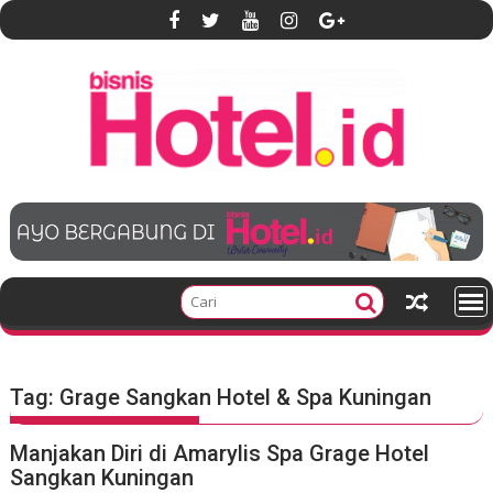
S
k
i
p
t
o
c
o
n
t
e
n
t
Tag:
Grage Sangkan Hotel & Spa Kuningan
Manjakan Diri di Amarylis Spa Grage Hotel
Sangkan Kuningan