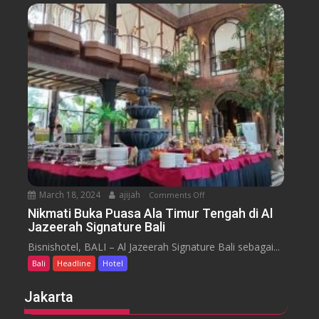
y
u
n
s
s
u
s
a
m
e
n
H
y
t
o
a
t
r
e
a
l
J
i
m
b
March 18, 2024
ajijah
Comments Off
o
a
n
Nikmati Buka Puasa Ala Timur Tengah di Al
r
Jazeerah Signature Bali
N
a
i
Bisnishotel, BALI – Al Jazeerah Signature Bali sebagai...
n
k
B
Bali
Headline
Hotel
m
e
a
Jakarta
a
t
c