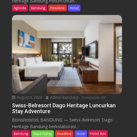
Heritage Bandung meluncurkan...
s
Agenda
Bandung
Headline
Hotel
s
-
B
e
l
r
e
s
o
r
t
D
a
August 4, 2026
Admin Bandung
Comments Off
o
g
n
Swiss-Belresort Dago Heritage Luncurkan
o
Stay Adventure
S
H
w
Bisnishotel.id, BANDUNG — Swiss-Belresort Dago
e
i
Heritage Bandung berkolaborasi...
r
s
i
Bandung
Gaya Hidup
Headline
Hotel
Hotel Ads