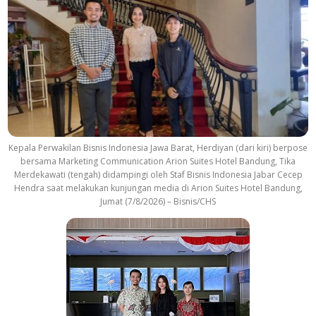
Kepala Perwakilan Bisnis Indonesia Jawa Barat, Herdiyan (dari kiri) berpose
bersama Marketing Communication Arion Suites Hotel Bandung, Tika
Merdekawati (tengah) didampingi oleh Staf Bisnis Indonesia Jabar Cecep
Hendra saat melakukan kunjungan media di Arion Suites Hotel Bandung,
Jumat (7/8/2026) – Bisnis/CHS