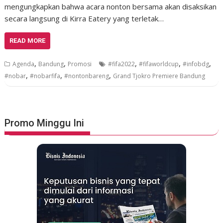
mengungkapkan bahwa acara nonton bersama akan disaksikan
secara langsung di Kirra Eatery yang terletak…
READ MORE
,
,
,
,
,
Agenda
Bandung
Promosi
#fifa2022
#fifaworldcup
#infobdg
,
,
,
#nobar
#nobarfifa
#nontonbareng
Grand Tjokro Premiere Bandung
Promo Minggu Ini