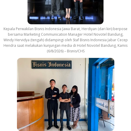
Kepala Perwakilan Bisnis Indonesia Jawa Barat, Herdiyan (dari kiri) berpose
bersama Marketing Communication Manager Hotel Novotel Bandung,
Windy Hervidya (tengah) didampingi oleh Staf Bisnis Indonesia Jabar Cecep
Hendra saat melakukan kunjungan media di Hotel Novotel Bandung, Kamis
(6/8/2026) – Bisnis/CHS