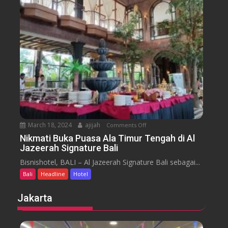
u
s
a
m
e
n
H
y
t
o
a
t
r
e
a
l
J
i
m
b
March 18, 2024
ajijah
Comments Off
o
a
n
Nikmati Buka Puasa Ala Timur Tengah di Al
r
Jazeerah Signature Bali
N
a
i
Bisnishotel, BALI – Al Jazeerah Signature Bali sebagai...
n
k
B
Bali
Headline
Hotel
m
e
a
Jakarta
a
t
c
i
h
B