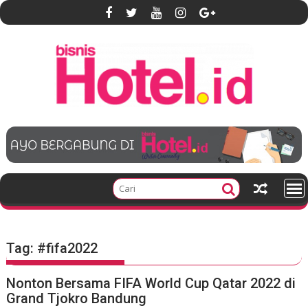
S
k
i
p
t
o
c
o
n
t
e
n
t
Tag:
#fifa2022
Nonton Bersama FIFA World Cup Qatar 2022 di
Grand Tjokro Bandung