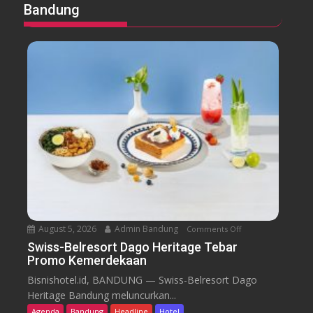
Bandung
August 5, 2026
Admin Bandung
Comments Off
o
n
Swiss-Belresort Dago Heritage Tebar
Promo Kemerdekaan
S
w
Bisnishotel.id, BANDUNG — Swiss-Belresort Dago
i
Heritage Bandung meluncurkan...
s
Agenda
Bandung
Headline
Hotel