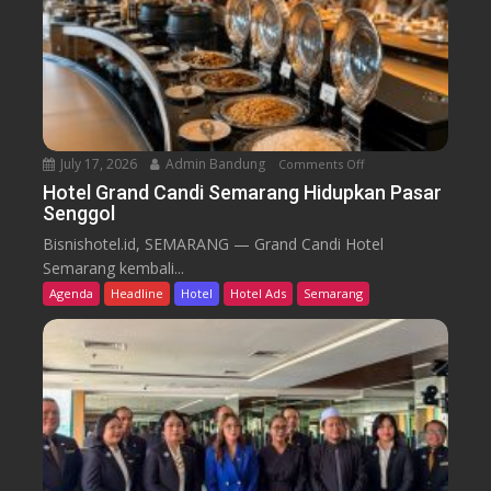
B
d
a
i
r
k
u
T
r
e
n
July 17, 2026
Admin Bandung
Comments Off
o
W
n
Hotel Grand Candi Semarang Hidupkan Pasar
o
Senggol
H
r
o
Bisnishotel.id, SEMARANG — Grand Candi Hotel
k
t
Semarang kembali...
F
e
Agenda
Headline
Hotel
Hotel Ads
Semarang
r
l
o
G
m
r
C
a
a
n
f
d
e
C
a