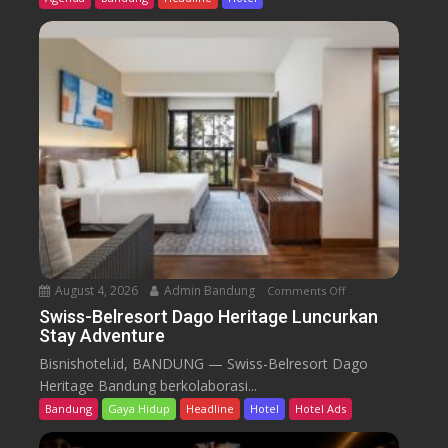
s
-
B
e
l
r
e
s
o
r
t
D
a
August 4, 2026
Admin Bandung
Comments Off
o
g
n
Swiss-Belresort Dago Heritage Luncurkan
o
Stay Adventure
S
H
w
Bisnishotel.id, BANDUNG — Swiss-Belresort Dago
e
i
Heritage Bandung berkolaborasi...
r
s
i
Bandung
Gaya Hidup
Headline
Hotel
Hotel Ads
s
t
-