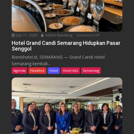
i
r
k
u
T
r
e
n
July 17, 2026
Admin Bandung
Comments Off
o
W
n
Hotel Grand Candi Semarang Hidupkan Pasar
o
Senggol
H
r
o
Bisnishotel.id, SEMARANG — Grand Candi Hotel
k
t
Semarang kembali...
F
e
Agenda
Headline
Hotel
Hotel Ads
Semarang
r
l
o
G
m
r
C
a
a
n
f
d
e
C
a
n
d