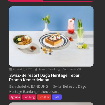
August 5, 2026
Admin Bandung
Comments Off
o
n
Swiss-Belresort Dago Heritage Tebar
Promo Kemerdekaan
S
w
Bisnishotel.id, BANDUNG — Swiss-Belresort Dago
i
Heritage Bandung meluncurkan...
s
Agenda
Bandung
Headline
Hotel
s