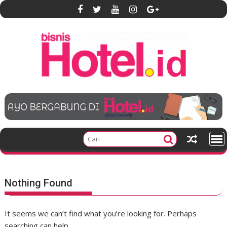
S
k
i
p
t
o
c
o
n
t
e
n
t
Nothing Found
It seems we can’t find what you’re looking for. Perhaps
searching can help.