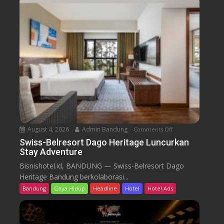
-
B
e
l
r
e
s
o
r
t
D
a
August 4, 2026
Admin Bandung
Comments Off
o
g
n
Swiss-Belresort Dago Heritage Luncurkan
o
Stay Adventure
S
H
w
Bisnishotel.id, BANDUNG — Swiss-Belresort Dago
e
i
Heritage Bandung berkolaborasi...
r
s
i
Bandung
Gaya Hidup
Headline
Hotel
Hotel Ads
s
t
-
a
B
g