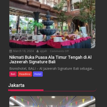
m
e
n
H
y
t
o
a
t
r
e
a
l
J
i
m
b
March 18, 2024
ajijah
Comments Off
o
a
n
Nikmati Buka Puasa Ala Timur Tengah di Al
r
Jazeerah Signature Bali
N
a
i
Bisnishotel, BALI – Al Jazeerah Signature Bali sebagai...
n
k
B
Bali
Headline
Hotel
m
e
a
Jakarta
a
t
c
i
h
B
B
u
a