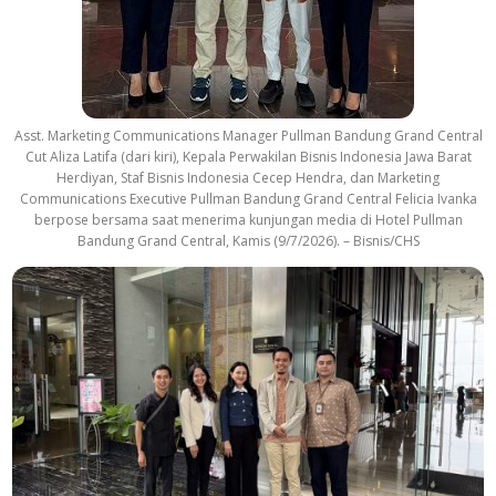
Asst. Marketing Communications Manager Pullman Bandung Grand Central
Cut Aliza Latifa (dari kiri), Kepala Perwakilan Bisnis Indonesia Jawa Barat
Herdiyan, Staf Bisnis Indonesia Cecep Hendra, dan Marketing
Communications Executive Pullman Bandung Grand Central Felicia Ivanka
berpose bersama saat menerima kunjungan media di Hotel Pullman
Bandung Grand Central, Kamis (9/7/2026). – Bisnis/CHS