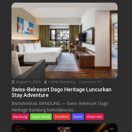
-
B
e
l
r
e
s
o
r
t
D
a
August 4, 2026
Admin Bandung
Comments Off
o
g
n
Swiss-Belresort Dago Heritage Luncurkan
o
Stay Adventure
S
H
w
Bisnishotel.id, BANDUNG — Swiss-Belresort Dago
e
i
Heritage Bandung berkolaborasi...
r
s
i
Bandung
Gaya Hidup
Headline
Hotel
Hotel Ads
s
t
-
a