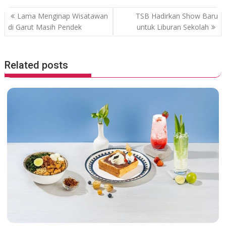
o
A
o
p
P
Lama Menginap Wisatawan
TSB Hadirkan Show Baru
k
p
o
di Garut Masih Pendek
untuk Liburan Sekolah
s
t
Related posts
n
a
v
i
g
a
t
i
o
n