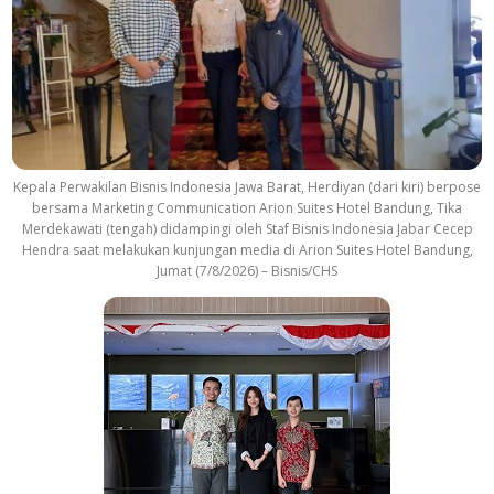
a
c
k
Kepala Perwakilan Bisnis Indonesia Jawa Barat, Herdiyan (dari kiri) berpose
bersama Marketing Communication Arion Suites Hotel Bandung, Tika
Merdekawati (tengah) didampingi oleh Staf Bisnis Indonesia Jabar Cecep
Hendra saat melakukan kunjungan media di Arion Suites Hotel Bandung,
Jumat (7/8/2026) – Bisnis/CHS