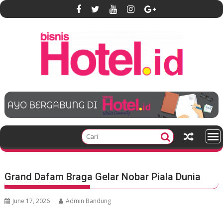
S
k
i
p
t
o
c
o
n
t
e
n
t
Grand Dafam Braga Gelar Nobar Piala Dunia
June 17, 2026
Admin Bandung