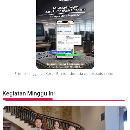
r
G
r
e
a
t
e
s
t
M
o
v
Promo Langganan Koran Bisnis Indonesia via toko.bisnis.com
i
e
S
Kegiatan Minggu Ini
o
u
n
d
t
r