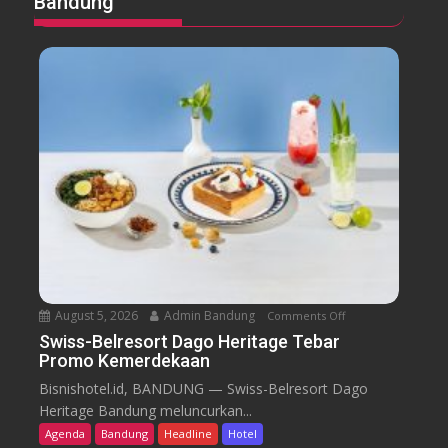
Bandung
August 5, 2026
Admin Bandung
Comments Off
o
n
Swiss-Belresort Dago Heritage Tebar
Promo Kemerdekaan
S
w
Bisnishotel.id, BANDUNG — Swiss-Belresort Dago
i
Heritage Bandung meluncurkan...
s
Agenda
Bandung
Headline
Hotel
s