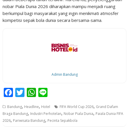
nobar Piala Dunia 2026 diharapkan mampu menjadi ruang
berkumpul bagi masyarakat yang ingin menikmati atmosfer
kompetisi sepak bola dunia secara bersama-sama.
Admin Bandung
F
T
W
Li
ac
w
h
n
,
,
,
Bandung
Headline
Hotel
FIFA World Cup 2026
Grand Dafam
e
itt
at
e
,
,
,
Braga Bandung
Industri Perhotelan
Nobar Piala Dunia
Paiala Dunia FIFA
b
er
s
,
,
2026
Pariwisata Bandung
Pecinta Sepakbola