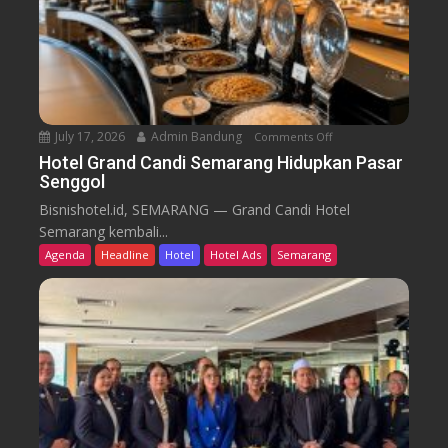
d
a
i
r
k
u
T
r
e
n
July 17, 2026
Admin Bandung
Comments Off
o
W
n
Hotel Grand Candi Semarang Hidupkan Pasar
o
Senggol
H
r
o
Bisnishotel.id, SEMARANG — Grand Candi Hotel
k
t
Semarang kembali...
F
e
Agenda
Headline
Hotel
Hotel Ads
Semarang
r
l
o
G
m
r
C
a
a
n
f
d
e
C
a
n