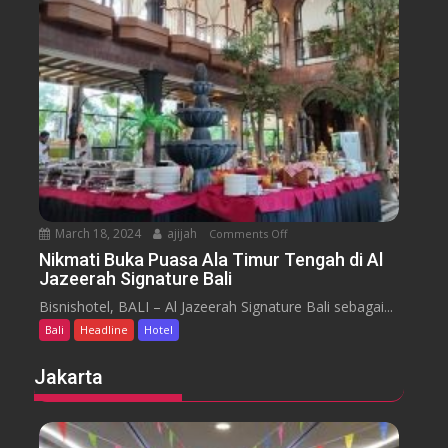
s
a
m
e
n
H
y
t
o
a
t
r
e
a
l
J
i
m
b
March 18, 2024
ajijah
Comments Off
o
a
n
Nikmati Buka Puasa Ala Timur Tengah di Al
r
Jazeerah Signature Bali
N
a
i
Bisnishotel, BALI – Al Jazeerah Signature Bali sebagai...
n
k
B
Bali
Headline
Hotel
m
e
a
Jakarta
a
t
c
i
h
B
B