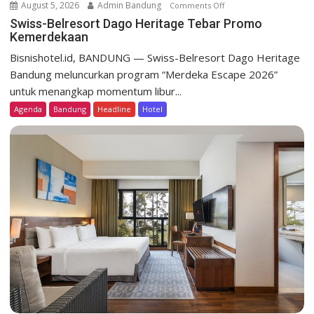
August 5, 2026
Admin Bandung
Comments Off
o
n
Swiss-Belresort Dago Heritage Tebar Promo
Kemerdekaan
S
w
Bisnishotel.id, BANDUNG — Swiss-Belresort Dago Heritage
i
Bandung meluncurkan program “Merdeka Escape 2026”
s
untuk menangkap momentum libur...
s
Agenda
Bandung
Headline
Hotel
-
B
e
l
r
e
s
o
r
t
D
a
g
o