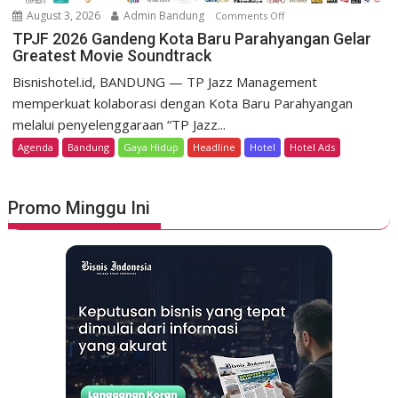
o
m
August 3, 2026
Admin Bandung
Comments Off
o
H
e
n
TPJF 2026 Gandeng Kota Baru Parahyangan Gelar
e
r
Greatest Movie Soundtrack
T
r
d
P
Bisnishotel.id, BANDUNG — TP Jazz Management
i
e
J
memperkuat kolaborasi dengan Kota Baru Parahyangan
t
k
F
a
melalui penyelenggaraan “TP Jazz...
a
2
g
Agenda
Bandung
Gaya Hidup
Headline
Hotel
Hotel Ads
a
0
e
n
2
L
6
u
Promo Minggu Ini
G
n
a
c
n
u
d
r
e
k
n
a
g
n
K
S
o
t
t
a