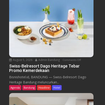
August 5, 2026
Admin Bandung
Comments Off
o
n
Swiss-Belresort Dago Heritage Tebar
Promo Kemerdekaan
S
w
Bisnishotel.id, BANDUNG — Swiss-Belresort Dago
i
Heritage Bandung meluncurkan...
s
Agenda
Bandung
Headline
Hotel
s
-
B