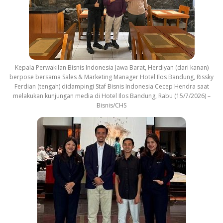
Kepala Perwakilan Bisnis Indonesia Jawa Barat, Herdiyan (dari kanan)
berpose bersama Sales & Marketing Manager Hotel Ilos Bandung, Rissky
Ferdian (tengah) didampingi Staf Bisnis Indonesia Cecep Hendra saat
melakukan kunjungan media di Hotel Ilos Bandung, Rabu (15/7/2026) –
Bisnis/CHS