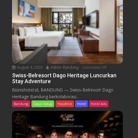
e
l
r
e
s
o
r
t
D
a
August 4, 2026
Admin Bandung
Comments Off
o
g
n
Swiss-Belresort Dago Heritage Luncurkan
o
Stay Adventure
S
H
w
Bisnishotel.id, BANDUNG — Swiss-Belresort Dago
e
i
Heritage Bandung berkolaborasi...
r
s
i
Bandung
Gaya Hidup
Headline
Hotel
Hotel Ads
s
t
-
a
B
g
e
e
l
T