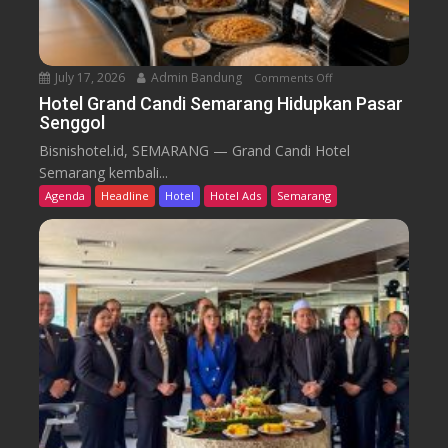
u
T
r
e
n
July 17, 2026
Admin Bandung
Comments Off
o
W
n
Hotel Grand Candi Semarang Hidupkan Pasar
o
Senggol
H
r
o
Bisnishotel.id, SEMARANG — Grand Candi Hotel
k
t
Semarang kembali...
F
e
Agenda
Headline
Hotel
Hotel Ads
Semarang
r
l
o
G
m
r
C
a
a
n
f
d
e
C
a
n
d
i