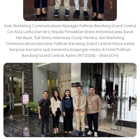
Asst. Marketing Communications Manager Pullman Bandung Grand Central
Cut Aliza Latifa (dari kiri), Kepala Perwakilan Bisnis Indonesia Jawa Barat
Herdiyan, Staf Bisnis Indonesia Cecep Hendra, dan Marketing
Communications Executive Pullman Bandung Grand Central Felicia Ivanka
berpose bersama saat menerima kunjungan media di Hotel Pullman
Bandung Grand Central, Kamis (9/7/2026). – Bisnis/CHS