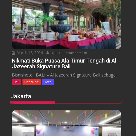
o
a
t
r
e
a
l
J
i
m
b
March 18, 2024
ajijah
Comments Off
o
a
n
Nikmati Buka Puasa Ala Timur Tengah di Al
r
Jazeerah Signature Bali
N
a
i
Bisnishotel, BALI – Al Jazeerah Signature Bali sebagai...
n
k
B
Bali
Headline
Hotel
m
e
a
Jakarta
a
t
c
i
h
B
B
u
a
k
l
a
i