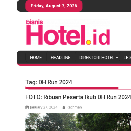
S
Friday, August 7, 2026
k
i
p
t
o
c
o
HOME
HEADLINE
DIREKTORI HOTEL
LEI
n
t
e
n
Tag:
DH Run 2024
t
FOTO: Ribuan Peserta Ikuti DH Run 202
January 27, 2024
Rachman