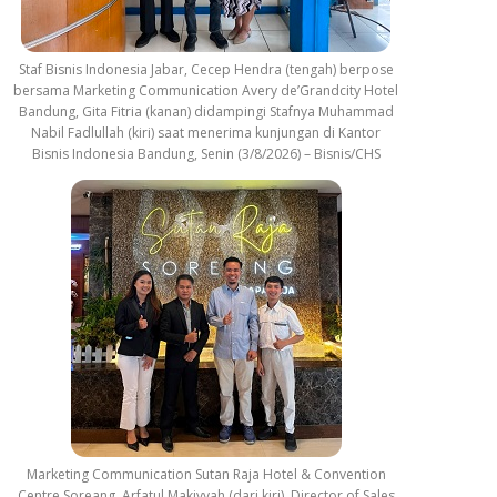
Staf Bisnis Indonesia Jabar, Cecep Hendra (tengah) berpose
bersama Marketing Communication Avery de’Grandcity Hotel
Bandung, Gita Fitria (kanan) didampingi Stafnya Muhammad
Nabil Fadlullah (kiri) saat menerima kunjungan di Kantor
Bisnis Indonesia Bandung, Senin (3/8/2026) – Bisnis/CHS
Marketing Communication Sutan Raja Hotel & Convention
Centre Soreang, Arfatul Makiyyah (dari kiri), Director of Sales