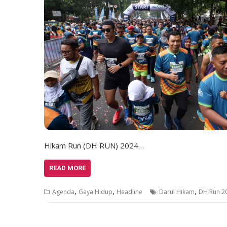
Hikam Run (DH RUN) 2024…
READ MORE
,
,
,
Agenda
Gaya Hidup
Headline
Darul Hikam
DH Run 2