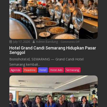
m
i
B
d
a
i
r
k
u
T
r
e
n
July 17, 2026
Admin Bandung
Comments Off
o
W
n
Hotel Grand Candi Semarang Hidupkan Pasar
o
Senggol
H
r
o
Bisnishotel.id, SEMARANG — Grand Candi Hotel
k
t
Semarang kembali...
F
e
Agenda
Headline
Hotel
Hotel Ads
Semarang
r
l
o
G
m
r
C
a
a
n
f
d
e
C