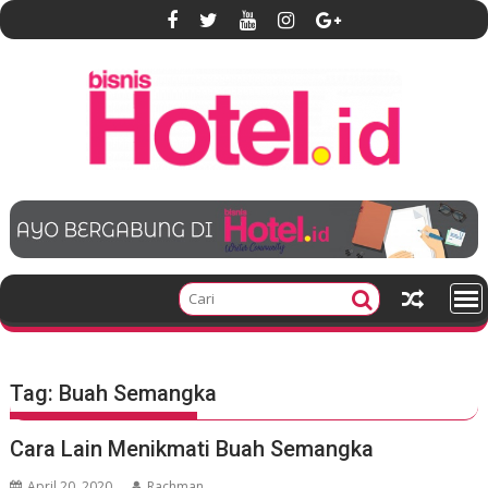
S
k
i
p
t
o
c
o
n
t
e
n
t
Tag:
Buah Semangka
Cara Lain Menikmati Buah Semangka
April 20, 2020
Rachman