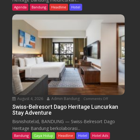
s
Agenda
Bandung
Headline
Hotel
s
-
B
e
l
r
e
s
o
r
t
D
a
August 4, 2026
Admin Bandung
Comments Off
o
g
n
Swiss-Belresort Dago Heritage Luncurkan
o
Stay Adventure
S
H
w
Bisnishotel.id, BANDUNG — Swiss-Belresort Dago
e
i
Heritage Bandung berkolaborasi...
r
s
i
Bandung
Gaya Hidup
Headline
Hotel
Hotel Ads
s