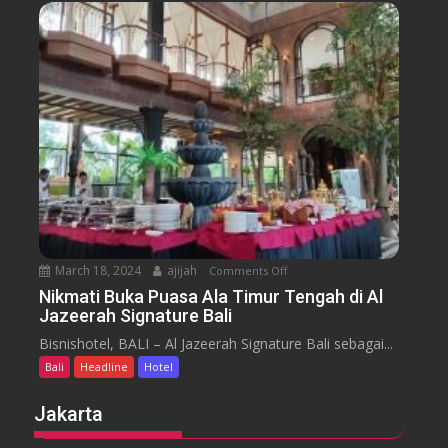
u
n
s
s
u
s
a
m
e
n
H
y
t
o
a
t
r
e
a
l
J
i
m
b
March 18, 2024
ajijah
Comments Off
o
a
n
Nikmati Buka Puasa Ala Timur Tengah di Al
r
Jazeerah Signature Bali
N
a
i
Bisnishotel, BALI – Al Jazeerah Signature Bali sebagai...
n
k
B
Bali
Headline
Hotel
m
e
a
Jakarta
a
t
c
i