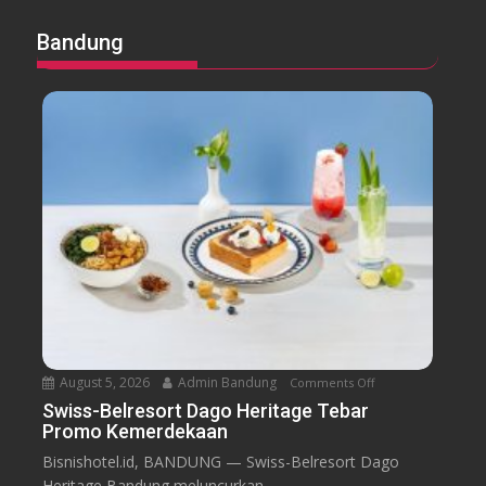
Bandung
August 5, 2026
Admin Bandung
Comments Off
o
n
Swiss-Belresort Dago Heritage Tebar
Promo Kemerdekaan
S
w
Bisnishotel.id, BANDUNG — Swiss-Belresort Dago
i
Heritage Bandung meluncurkan...