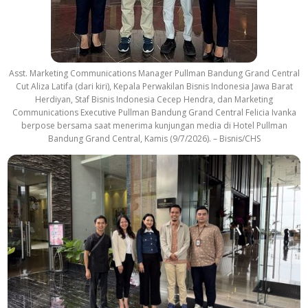
Asst. Marketing Communications Manager Pullman Bandung Grand Central
Cut Aliza Latifa (dari kiri), Kepala Perwakilan Bisnis Indonesia Jawa Barat
Herdiyan, Staf Bisnis Indonesia Cecep Hendra, dan Marketing
Communications Executive Pullman Bandung Grand Central Felicia Ivanka
berpose bersama saat menerima kunjungan media di Hotel Pullman
Bandung Grand Central, Kamis (9/7/2026). – Bisnis/CHS