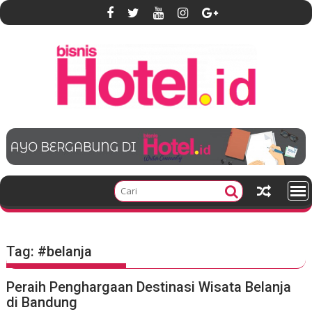
S
k
i
p
t
o
c
o
n
t
e
n
t
Tag:
#belanja
Peraih Penghargaan Destinasi Wisata Belanja
di Bandung