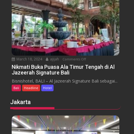
H
y
t
o
a
t
r
e
a
l
J
i
m
b
March 18, 2024
ajijah
Comments Off
o
a
n
Nikmati Buka Puasa Ala Timur Tengah di Al
r
Jazeerah Signature Bali
N
a
i
Bisnishotel, BALI – Al Jazeerah Signature Bali sebagai...
n
k
B
Bali
Headline
Hotel
m
e
a
Jakarta
a
t
c
i
h
B
B
u
a
k
l