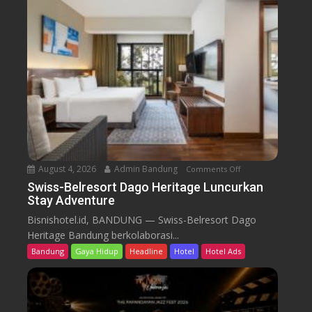
B
e
l
r
e
s
o
r
t
D
a
August 4, 2026
Admin Bandung
Comments Off
o
g
n
Swiss-Belresort Dago Heritage Luncurkan
o
Stay Adventure
S
H
w
Bisnishotel.id, BANDUNG — Swiss-Belresort Dago
e
i
Heritage Bandung berkolaborasi...
r
s
i
Bandung
Gaya Hidup
Headline
Hotel
Hotel Ads
s
t
-
a
B
g
e
e