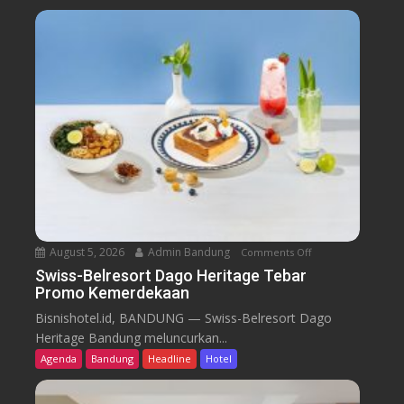
August 5, 2026
Admin Bandung
Comments Off
o
n
Swiss-Belresort Dago Heritage Tebar
Promo Kemerdekaan
S
w
Bisnishotel.id, BANDUNG — Swiss-Belresort Dago
i
Heritage Bandung meluncurkan...
s
Agenda
Bandung
Headline
Hotel
s
-