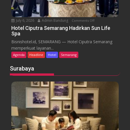
i
S
e
July 6, 2026
Admin Bandung
Comments Off
o
m
n
a
Hotel Ciputra Semarang Hadirkan Sun Life
Spa
H
r
o
a
Bisnishotel.id, SEMARANG — Hotel Ciputra Semarang
t
n
memperkuat layanan...
e
g
Agenda
Headline
Hotel
Semarang
l
H
C
i
Surabaya
i
d
p
u
u
p
t
k
r
a
a
n
S
P
e
a
m
s
a
a