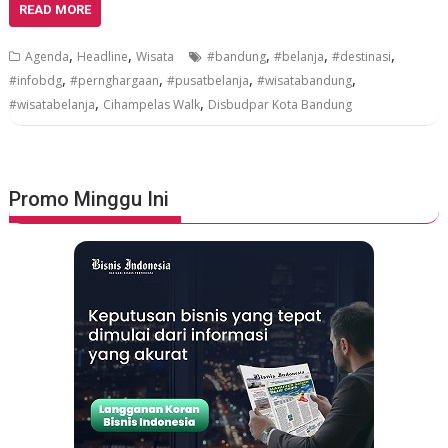
READ MORE
,
,
,
,
,
Agenda
Headline
Wisata
#bandung
#belanja
#destinasi
,
,
,
,
#infobdg
#pernghargaan
#pusatbelanja
#wisatabandung
,
,
#wisatabelanja
Cihampelas Walk
Disbudpar Kota Bandung
Promo Minggu Ini