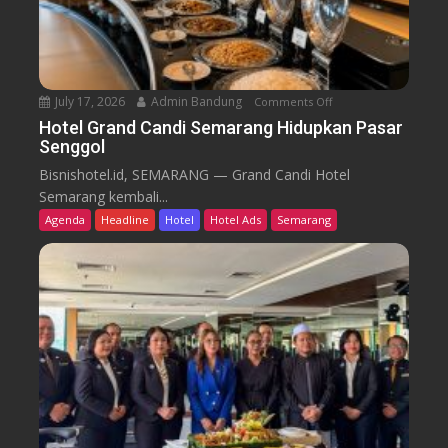
r
k
u
T
r
e
n
July 17, 2026
Admin Bandung
Comments Off
o
W
n
Hotel Grand Candi Semarang Hidupkan Pasar
o
Senggol
H
r
o
Bisnishotel.id, SEMARANG — Grand Candi Hotel
k
t
Semarang kembali...
F
e
Agenda
Headline
Hotel
Hotel Ads
Semarang
r
l
o
G
m
r
C
a
a
n
f
d
e
C
a
n
d