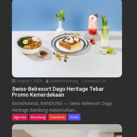
August 5, 2026
Admin Bandung
Comments Off
o
n
Swiss-Belresort Dago Heritage Tebar
Promo Kemerdekaan
S
w
Bisnishotel.id, BANDUNG — Swiss-Belresort Dago
i
Heritage Bandung meluncurkan...
s
Agenda
Bandung
Headline
Hotel
s
-
B