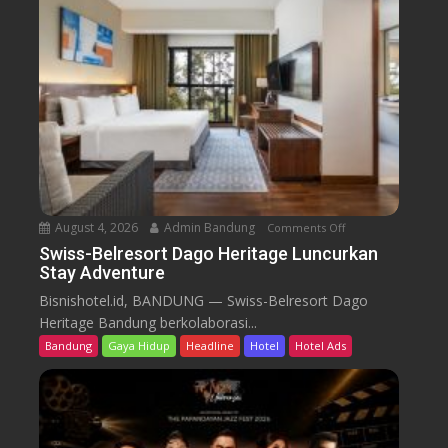
e
l
r
e
s
o
r
t
D
a
August 4, 2026
Admin Bandung
Comments Off
o
g
n
Swiss-Belresort Dago Heritage Luncurkan
o
Stay Adventure
S
H
w
Bisnishotel.id, BANDUNG — Swiss-Belresort Dago
e
i
Heritage Bandung berkolaborasi...
r
s
i
Bandung
Gaya Hidup
Headline
Hotel
Hotel Ads
s
t
-
a
B
g
e
e
l