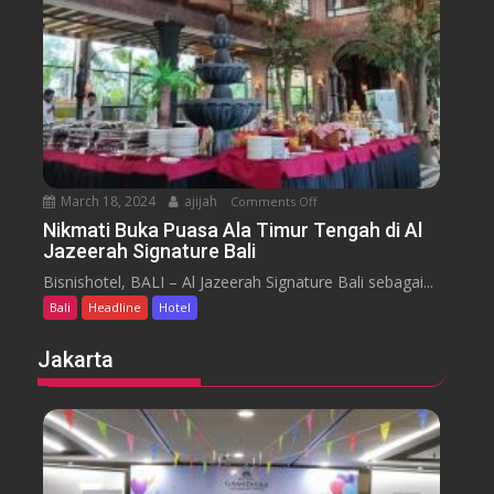
t
o
a
t
r
e
a
l
J
i
m
b
March 18, 2024
ajijah
Comments Off
o
a
n
Nikmati Buka Puasa Ala Timur Tengah di Al
r
Jazeerah Signature Bali
N
a
i
Bisnishotel, BALI – Al Jazeerah Signature Bali sebagai...
n
k
B
Bali
Headline
Hotel
m
e
a
Jakarta
a
t
c
i
h
B
B
u
a
k
l
a