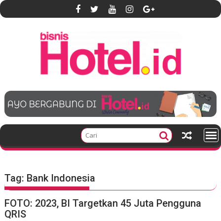
S
k
i
p
t
o
c
o
n
t
e
n
t
Tag:
Bank Indonesia
FOTO: 2023, BI Targetkan 45 Juta Pengguna
QRIS