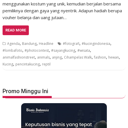
menggunakan kostum yang unik, kemudian berjalan bersama
pemiliknya dengan gaya yang nyentrik. Adapun hadiah berupa
vouher belanja dan uang jutaan…
READ MORE
,
,
,
,
Agenda
Bandung
Headline
#fotografi
#kucingindonesia
,
,
,
,
#lombafoto
#photocontest
#sayangkucing
#wisata
,
,
,
,
,
,
animalfashionstreet
animals
anjing
Cihampelas Walk
fashion
hewan
,
,
Kucing
pencintakucing
reptil
Promo Minggu Ini