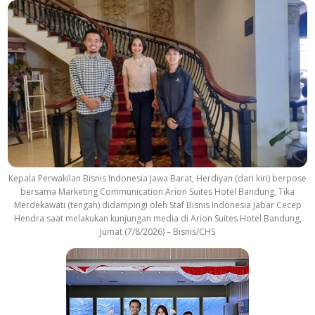
Kepala Perwakilan Bisnis Indonesia Jawa Barat, Herdiyan (dari kiri) berpose
bersama Marketing Communication Arion Suites Hotel Bandung, Tika
Merdekawati (tengah) didampingi oleh Staf Bisnis Indonesia Jabar Cecep
Hendra saat melakukan kunjungan media di Arion Suites Hotel Bandung,
Jumat (7/8/2026) – Bisnis/CHS