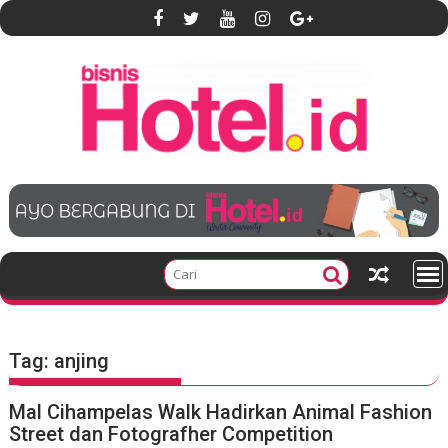
S
k
i
p
t
o
c
o
n
t
e
n
t
Tag:
anjing
Mal Cihampelas Walk Hadirkan Animal Fashion
Street dan Fotografher Competition