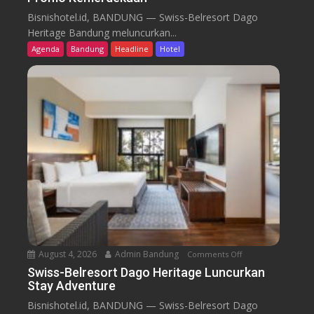
w
Bisnishotel.id, BANDUNG — Swiss-Belresort Dago
i
Heritage Bandung meluncurkan...
s
Agenda
Bandung
Headline
Hotel
s
-
B
e
l
r
e
s
o
r
t
D
a
August 4, 2026
Admin Bandung
Comments Off
o
g
n
Swiss-Belresort Dago Heritage Luncurkan
o
Stay Adventure
S
H
w
Bisnishotel.id, BANDUNG — Swiss-Belresort Dago
e