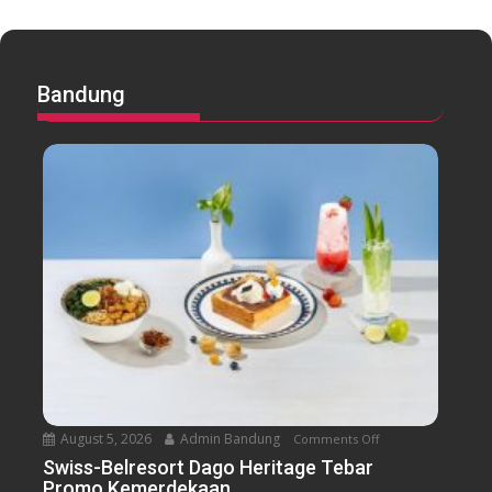
Bandung
August 5, 2026
Admin Bandung
Comments Off
o
n
Swiss-Belresort Dago Heritage Tebar
Promo Kemerdekaan
S