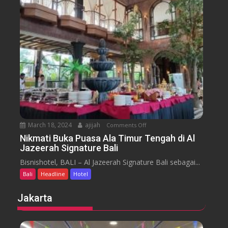
u
s
a
m
e
n
H
y
t
o
a
t
r
e
a
l
J
i
m
b
March 18, 2024
ajijah
Comments Off
o
a
n
Nikmati Buka Puasa Ala Timur Tengah di Al
r
Jazeerah Signature Bali
N
a
i
Bisnishotel, BALI – Al Jazeerah Signature Bali sebagai...
n
k
B
Bali
Headline
Hotel
m
e
a
Jakarta
a
t
c
i
h
B