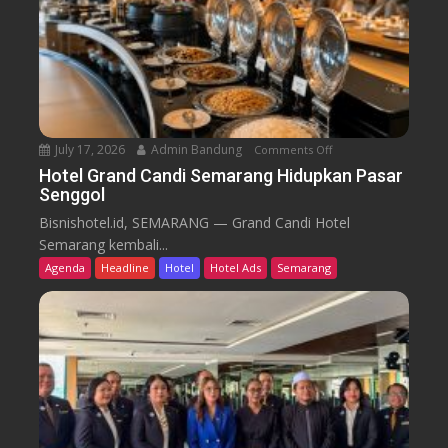
B
d
a
i
r
k
u
T
r
e
n
July 17, 2026
Admin Bandung
Comments Off
o
W
n
Hotel Grand Candi Semarang Hidupkan Pasar
o
Senggol
H
r
o
Bisnishotel.id, SEMARANG — Grand Candi Hotel
k
t
Semarang kembali...
F
e
Agenda
Headline
Hotel
Hotel Ads
Semarang
r
l
o
G
m
r
C
a
a
n
f
d
e
C
a