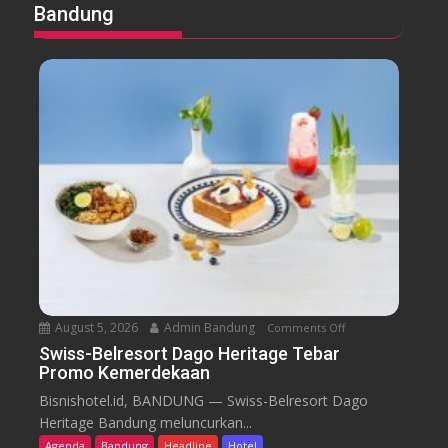
Bandung
August 5, 2026
Admin Bandung
Comments Off
o
n
Swiss-Belresort Dago Heritage Tebar
Promo Kemerdekaan
S
w
Bisnishotel.id, BANDUNG — Swiss-Belresort Dago
i
Heritage Bandung meluncurkan...
s
Agenda
Bandung
Headline
Hotel