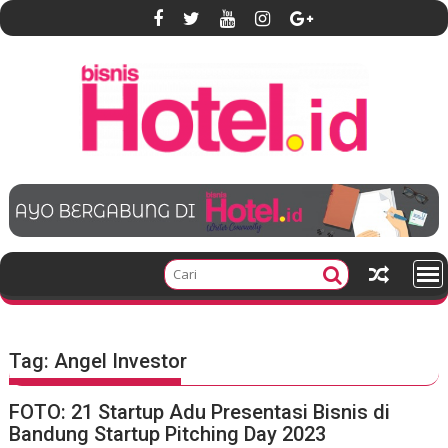
S
k
i
p
t
o
c
o
n
t
e
n
t
Tag:
Angel Investor
FOTO: 21 Startup Adu Presentasi Bisnis di
Bandung Startup Pitching Day 2023