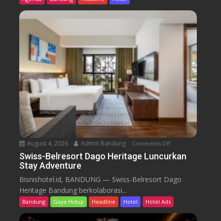
s
-
B
e
l
r
e
s
o
r
t
D
a
August 4, 2026
Admin Bandung
Comments Off
o
g
n
Swiss-Belresort Dago Heritage Luncurkan
o
Stay Adventure
S
H
w
Bisnishotel.id, BANDUNG — Swiss-Belresort Dago
e
i
Heritage Bandung berkolaborasi...
r
s
i
Bandung
Gaya Hidup
Headline
Hotel
Hotel Ads
s
t
-