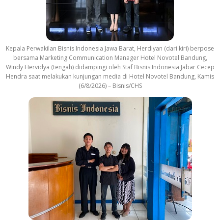
Kepala Perwakilan Bisnis Indonesia Jawa Barat, Herdiyan (dari kiri) berpose
bersama Marketing Communication Manager Hotel Novotel Bandung,
Windy Hervidya (tengah) didampingi oleh Staf Bisnis Indonesia Jabar Cecep
Hendra saat melakukan kunjungan media di Hotel Novotel Bandung, Kamis
(6/8/2026) – Bisnis/CHS