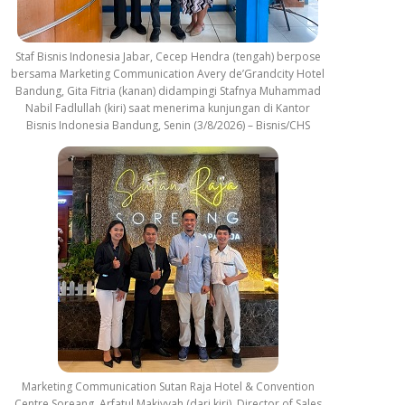
Staf Bisnis Indonesia Jabar, Cecep Hendra (tengah) berpose
bersama Marketing Communication Avery de’Grandcity Hotel
Bandung, Gita Fitria (kanan) didampingi Stafnya Muhammad
Nabil Fadlullah (kiri) saat menerima kunjungan di Kantor
Bisnis Indonesia Bandung, Senin (3/8/2026) – Bisnis/CHS
Marketing Communication Sutan Raja Hotel & Convention
Centre Soreang, Arfatul Makiyyah (dari kiri), Director of Sales