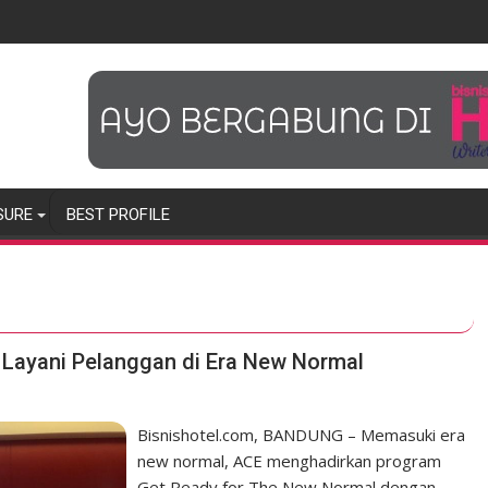
SURE
BEST PROFILE
 Layani Pelanggan di Era New Normal
Bisnishotel.com, BANDUNG – Memasuki era
new normal, ACE menghadirkan program
Get Ready for The New Normal dengan