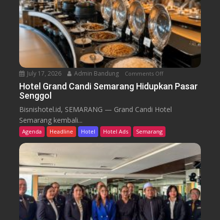
B
d
a
i
r
k
u
T
r
e
n
July 17, 2026
Admin Bandung
Comments Off
o
W
n
Hotel Grand Candi Semarang Hidupkan Pasar
o
Senggol
H
r
o
Bisnishotel.id, SEMARANG — Grand Candi Hotel
k
t
Semarang kembali...
F
e
Agenda
Headline
Hotel
Hotel Ads
Semarang
r
l
o
G
m
r
C
a
a
n
f
d
e
C
a