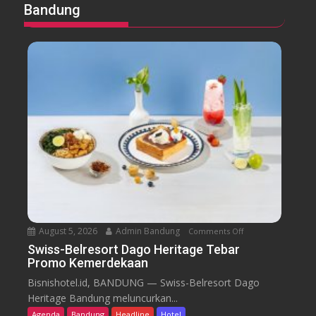
Bandung
August 5, 2026
Admin Bandung
Comments Off
o
n
Swiss-Belresort Dago Heritage Tebar
Promo Kemerdekaan
S
w
Bisnishotel.id, BANDUNG — Swiss-Belresort Dago
i
Heritage Bandung meluncurkan...
s
Agenda
Bandung
Headline
Hotel