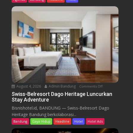
s
-
B
e
l
r
e
s
o
r
t
D
a
August 4, 2026
Admin Bandung
Comments Off
o
g
n
Swiss-Belresort Dago Heritage Luncurkan
o
Stay Adventure
S
H
w
Bisnishotel.id, BANDUNG — Swiss-Belresort Dago
e
i
Heritage Bandung berkolaborasi...
r
s
i
Bandung
Gaya Hidup
Headline
Hotel
Hotel Ads
s
t
-