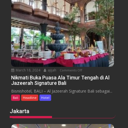
u
s
a
m
e
n
H
y
t
o
a
t
r
e
a
l
J
i
m
b
March 18, 2024
ajijah
Comments Off
o
a
n
Nikmati Buka Puasa Ala Timur Tengah di Al
r
Jazeerah Signature Bali
N
a
i
Bisnishotel, BALI – Al Jazeerah Signature Bali sebagai...
n
k
B
Bali
Headline
Hotel
m
e
a
Jakarta
a
t
c
i
h
B