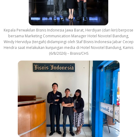
Kepala Perwakilan Bisnis Indonesia Jawa Barat, Herdiyan (dari kiri) berpose
bersama Marketing Communication Manager Hotel Novotel Bandung,
Windy Hervidya (tengah) didampingi oleh Staf Bisnis Indonesia Jabar Cecep
Hendra saat melakukan kunjungan media di Hotel Novotel Bandung, Kamis
(6/8/2026) – Bisnis/CHS