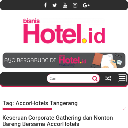
S
k
i
p
t
o
c
o
n
t
e
n
t
Tag:
AccorHotels Tangerang
Keseruan Corporate Gathering dan Nonton
Bareng Bersama AccorHotels