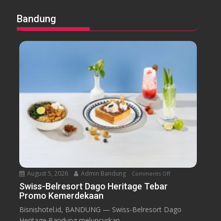
Bandung
August 5, 2026
Admin Bandung
Comments Off
o
n
Swiss-Belresort Dago Heritage Tebar
Promo Kemerdekaan
S
w
Bisnishotel.id, BANDUNG — Swiss-Belresort Dago
i
Heritage Bandung meluncurkan...