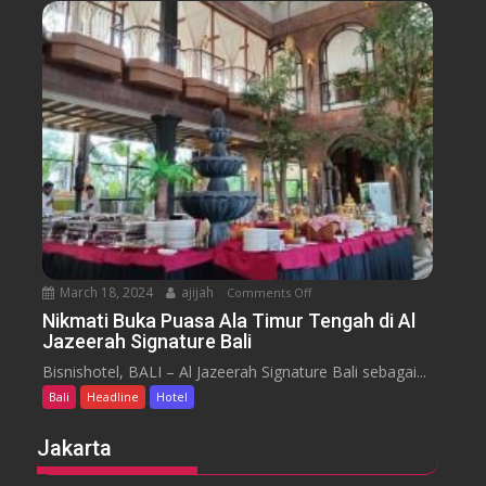
u
n
s
s
u
s
a
m
e
n
H
y
t
o
a
t
r
e
a
l
J
i
m
b
March 18, 2024
ajijah
Comments Off
o
a
n
Nikmati Buka Puasa Ala Timur Tengah di Al
r
Jazeerah Signature Bali
N
a
i
Bisnishotel, BALI – Al Jazeerah Signature Bali sebagai...
n
k
B
Bali
Headline
Hotel
m
e
a
Jakarta
a
t
c
i