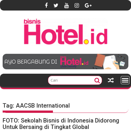
S
k
i
p
t
o
c
o
n
t
e
n
t
Tag:
AACSB International
FOTO: Sekolah Bisnis di Indonesia Didorong
Untuk Bersaing di Tingkat Global