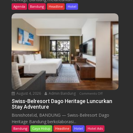
s
Agenda
Bandung
Headline
Hotel
s
-
B
e
l
r
e
s
o
r
t
D
a
August 4, 2026
Admin Bandung
Comments Off
o
g
n
Swiss-Belresort Dago Heritage Luncurkan
o
Stay Adventure
S
H
w
Bisnishotel.id, BANDUNG — Swiss-Belresort Dago
e
i
Heritage Bandung berkolaborasi...
r
s
i
Bandung
Gaya Hidup
Headline
Hotel
Hotel Ads
s