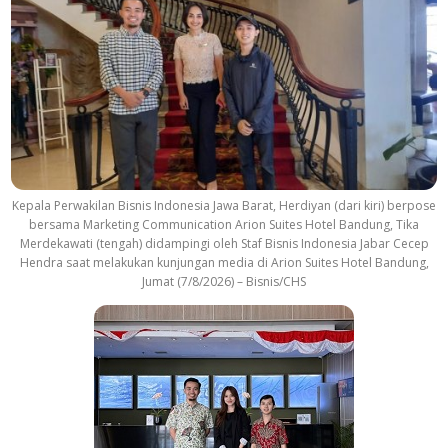
Kepala Perwakilan Bisnis Indonesia Jawa Barat, Herdiyan (dari kiri) berpose
bersama Marketing Communication Arion Suites Hotel Bandung, Tika
Merdekawati (tengah) didampingi oleh Staf Bisnis Indonesia Jabar Cecep
Hendra saat melakukan kunjungan media di Arion Suites Hotel Bandung,
Jumat (7/8/2026) – Bisnis/CHS