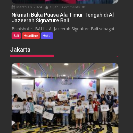
b
March 18, 2024
ajijah
Comments Off
o
a
n
Nikmati Buka Puasa Ala Timur Tengah di Al
r
Jazeerah Signature Bali
N
a
i
Bisnishotel, BALI – Al Jazeerah Signature Bali sebagai...
n
k
B
Bali
Headline
Hotel
m
e
a
Jakarta
a
t
c
i
h
B
B
u
a
k
l
a
i
P
M
u
e
a
n
s
g
a
g
A
e
l