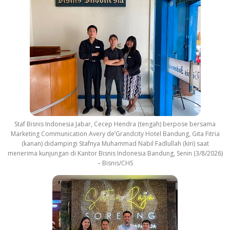
Staf Bisnis Indonesia Jabar, Cecep Hendra (tengah) berpose bersama
Marketing Communication Avery de’Grandcity Hotel Bandung, Gita Fitria
(kanan) didampingi Stafnya Muhammad Nabil Fadlullah (kiri) saat
menerima kunjungan di Kantor Bisnis Indonesia Bandung, Senin (3/8/2026)
– Bisnis/CHS