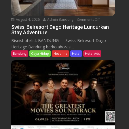
t
D
a
August 4, 2026
Admin Bandung
Comments Off
o
g
n
Swiss-Belresort Dago Heritage Luncurkan
o
Stay Adventure
S
H
w
Bisnishotel.id, BANDUNG — Swiss-Belresort Dago
e
i
Heritage Bandung berkolaborasi...
r
s
i
Bandung
Gaya Hidup
Headline
Hotel
Hotel Ads
s
t
-
a
B
g
e
e
l
T
r
e
e
b
s
a
o
r
r
P
t
r
D