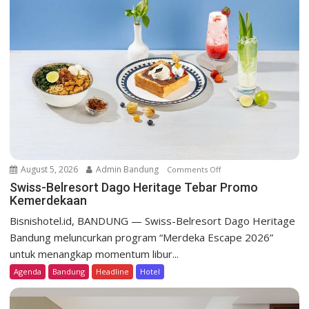
i
g
a
t
i
o
n
August 5, 2026
Admin Bandung
Comments Off
o
n
Swiss-Belresort Dago Heritage Tebar Promo
Kemerdekaan
S
w
Bisnishotel.id, BANDUNG — Swiss-Belresort Dago Heritage
i
Bandung meluncurkan program “Merdeka Escape 2026”
s
untuk menangkap momentum libur...
s
Agenda
Bandung
Headline
Hotel
-
B
e