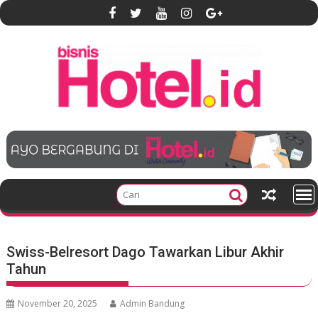
S
k
i
p
t
o
c
o
n
t
e
n
t
Swiss-Belresort Dago Tawarkan Libur Akhir
Tahun
November 20, 2025
Admin Bandung