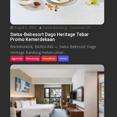
August 5, 2026
Admin Bandung
Comments Off
o
n
Swiss-Belresort Dago Heritage Tebar
Promo Kemerdekaan
S
w
Bisnishotel.id, BANDUNG — Swiss-Belresort Dago
i
Heritage Bandung meluncurkan...
s
Agenda
Bandung
Headline
Hotel
s
-
B
e
l
r
e
s
o
r