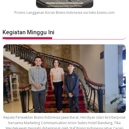
o
v
Promo Langganan Koran Bisnis Indonesia via toko.bisnis.com
i
e
S
Kegiatan Minggu Ini
o
u
n
d
t
r
a
c
k
Kepala Perwakilan Bisnis Indonesia Jawa Barat, Herdiyan (dari kiri) berpose
bersama Marketing Communication Arion Suites Hotel Bandung, Tika
Merdekawati (tengah) didampingi oleh Staf Bisnis Indonesia Jabar Cecep