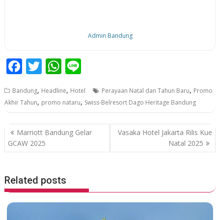
Admin Bandung
F
T
W
Li
ac
w
h
n
,
,
,
Bandung
Headline
Hotel
Perayaan Natal dan Tahun Baru
Promo
e
itt
at
e
,
,
Akhir Tahun
promo nataru
Swiss-Belresort Dago Heritage Bandung
b
er
s
o
A
P
Marriott Bandung Gelar
Vasaka Hotel Jakarta Rilis Kue
o
p
o
GCAW 2025
Natal 2025
k
p
s
t
Related posts
n
a
v