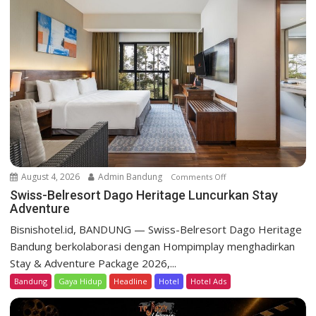
l
r
e
s
o
r
t
D
a
g
o
August 4, 2026
Admin Bandung
Comments Off
o
H
n
Swiss-Belresort Dago Heritage Luncurkan Stay
e
Adventure
S
r
w
Bisnishotel.id, BANDUNG — Swiss-Belresort Dago Heritage
i
i
Bandung berkolaborasi dengan Hompimplay menghadirkan
t
s
a
Stay & Adventure Package 2026,...
s
g
Bandung
Gaya Hidup
Headline
Hotel
Hotel Ads
-
e
B
T