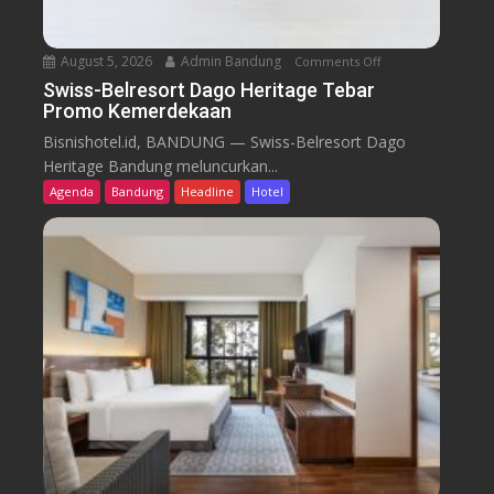
August 5, 2026
Admin Bandung
Comments Off
o
n
Swiss-Belresort Dago Heritage Tebar
Promo Kemerdekaan
S
w
Bisnishotel.id, BANDUNG — Swiss-Belresort Dago
i
Heritage Bandung meluncurkan...
s
Agenda
Bandung
Headline
Hotel
s
-
B
e
l
r
e
s
o
r
t
D