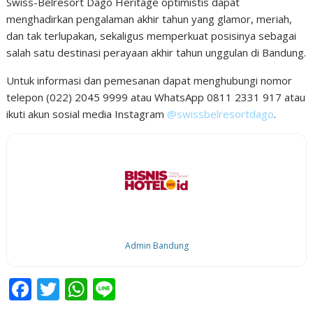
Swiss-Belresort Dago Heritage optimistis dapat
menghadirkan pengalaman akhir tahun yang glamor, meriah,
dan tak terlupakan, sekaligus memperkuat posisinya sebagai
salah satu destinasi perayaan akhir tahun unggulan di Bandung.
Untuk informasi dan pemesanan dapat menghubungi nomor
telepon (022) 2045 9999 atau WhatsApp 0811 2331 917 atau
ikuti akun sosial media Instagram
@swissbelresortdago
.
Admin Bandung
F
T
W
Li
ac
w
h
n