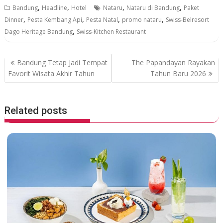
,
,
,
,
Bandung
Headline
Hotel
Nataru
Nataru di Bandung
Paket
e
itt
at
e
,
,
,
,
Dinner
Pesta Kembang Api
Pesta Natal
promo nataru
Swiss-Belresort
b
er
s
,
Dago Heritage Bandung
Swiss-Kitchen Restaurant
o
A
o
p
P
Bandung Tetap Jadi Tempat
The Papandayan Rayakan
k
p
o
Favorit Wisata Akhir Tahun
Tahun Baru 2026
s
t
Related posts
n
a
v
i
g
a
t
i
o