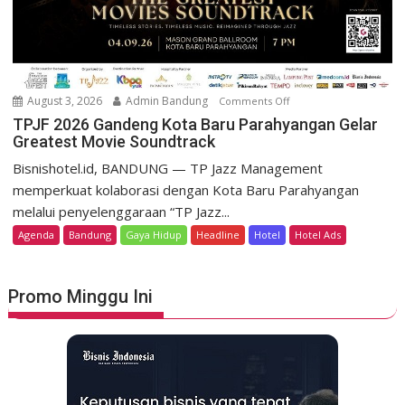
t
m
D
o
a
K
g
e
o
m
August 3, 2026
Admin Bandung
Comments Off
o
H
e
n
TPJF 2026 Gandeng Kota Baru Parahyangan Gelar
e
r
Greatest Movie Soundtrack
T
r
d
P
Bisnishotel.id, BANDUNG — TP Jazz Management
i
e
J
memperkuat kolaborasi dengan Kota Baru Parahyangan
t
k
F
a
melalui penyelenggaraan “TP Jazz...
a
2
g
Agenda
Bandung
Gaya Hidup
Headline
Hotel
Hotel Ads
a
0
e
n
2
L
6
u
Promo Minggu Ini
G
n
a
c
n
u
d
r
e
k
n