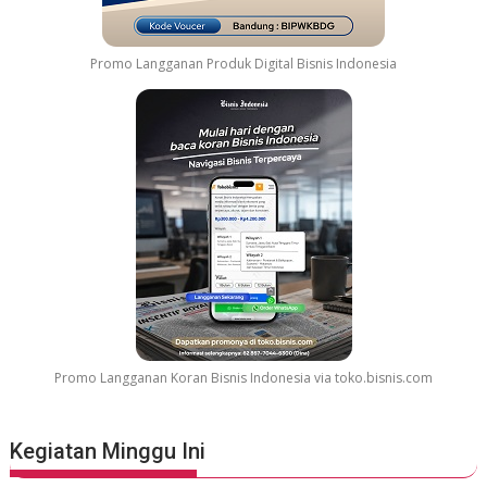
G
e
l
Promo Langganan Produk Digital Bisnis Indonesia
a
r
G
r
e
a
t
e
s
t
M
o
v
Promo Langganan Koran Bisnis Indonesia via toko.bisnis.com
i
e
S
Kegiatan Minggu Ini
o
u