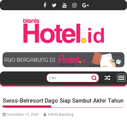
S
k
i
p
t
o
c
o
n
t
e
n
t
Swiss-Belresort Dago Siap Sambut Akhir Tahun
December 15, 2025
Admin Bandung