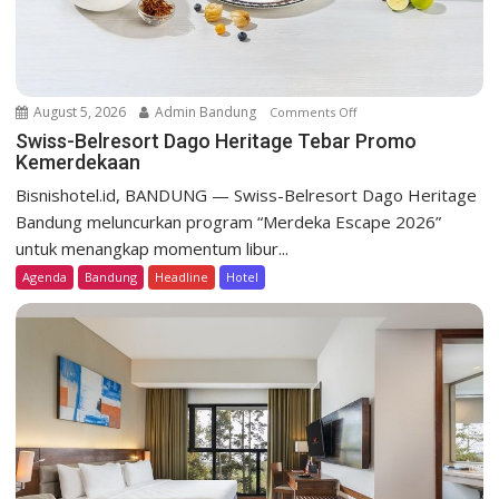
n
August 5, 2026
Admin Bandung
Comments Off
o
n
Swiss-Belresort Dago Heritage Tebar Promo
Kemerdekaan
S
w
Bisnishotel.id, BANDUNG — Swiss-Belresort Dago Heritage
i
Bandung meluncurkan program “Merdeka Escape 2026”
s
untuk menangkap momentum libur...
s
Agenda
Bandung
Headline
Hotel
-
B
e
l
r
e
s
o
r