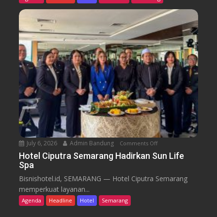
r
l
o
G
m
r
C
a
a
n
f
d
e
C
a
n
d
i
S
e
July 6, 2026
Admin Bandung
Comments Off
o
m
n
a
Hotel Ciputra Semarang Hadirkan Sun Life
Spa
H
r
o
a
Bisnishotel.id, SEMARANG — Hotel Ciputra Semarang
t
n
memperkuat layanan...
e
g
Agenda
Headline
Hotel
Semarang
l
H