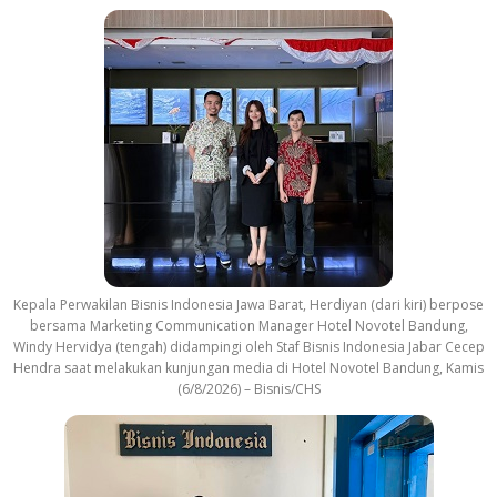
n
d
t
r
a
c
k
Kepala Perwakilan Bisnis Indonesia Jawa Barat, Herdiyan (dari kiri) berpose
bersama Marketing Communication Manager Hotel Novotel Bandung,
Windy Hervidya (tengah) didampingi oleh Staf Bisnis Indonesia Jabar Cecep
Hendra saat melakukan kunjungan media di Hotel Novotel Bandung, Kamis
(6/8/2026) – Bisnis/CHS