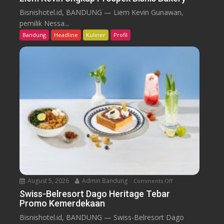
L
Bisnishotel.id, BANDUNG — Liem Kevin Gunawan,
i
pemilik Nessa...
e
Bandung
Headline
Kuliner
Profil
m
K
e
v
i
n
U
n
g
k
a
p
P
August 5, 2026
Admin Bandung
Comments Off
o
r
n
Swiss-Belresort Dago Heritage Tebar
o
Promo Kemerdekaan
S
s
w
p
Bisnishotel.id, BANDUNG — Swiss-Belresort Dago