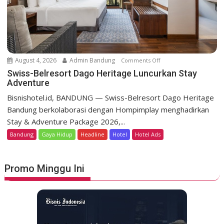
y
t
D
a
g
o
August 4, 2026
Admin Bandung
Comments Off
o
H
n
Swiss-Belresort Dago Heritage Luncurkan Stay
e
Adventure
S
r
w
Bisnishotel.id, BANDUNG — Swiss-Belresort Dago Heritage
i
i
Bandung berkolaborasi dengan Hompimplay menghadirkan
t
s
a
Stay & Adventure Package 2026,...
s
g
Bandung
Gaya Hidup
Headline
Hotel
Hotel Ads
-
e
B
T
e
e
Promo Minggu Ini
l
b
r
a
e
r
s
P
o
r