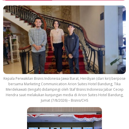
Kepala Perwakilan Bisnis Indonesia Jawa Barat, Herdiyan (dari kiri) berpose
bersama Marketing Communication Arion Suites Hotel Bandung, Tika
Merdekawati (tengah) didampingi oleh Staf Bisnis Indonesia Jabar Cecep
Hendra saat melakukan kunjungan media di Arion Suites Hotel Bandung,
Jumat (7/8/2026) – Bisnis/CHS