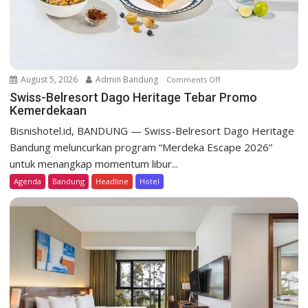
a
p
P
r
o
August 5, 2026
Admin Bandung
Comments Off
o
s
n
Swiss-Belresort Dago Heritage Tebar Promo
p
Kemerdekaan
S
e
w
k
Bisnishotel.id, BANDUNG — Swiss-Belresort Dago Heritage
i
B
Bandung meluncurkan program “Merdeka Escape 2026”
s
i
untuk menangkap momentum libur...
s
s
Agenda
Bandung
Headline
Hotel
-
n
B
i
e
s
l
B
r
a
e
k
s
e
o
r
r