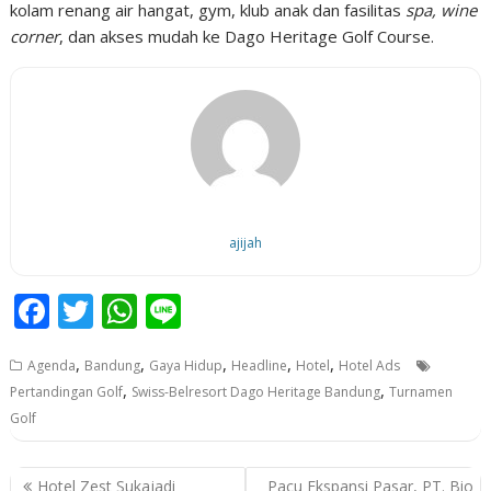
kolam renang air hangat, gym, klub anak dan fasilitas
spa, wine
corner
, dan akses mudah ke Dago Heritage Golf Course.
ajijah
F
T
W
Li
ac
w
h
n
,
,
,
,
,
Agenda
Bandung
Gaya Hidup
Headline
Hotel
Hotel Ads
e
itt
at
e
,
,
Pertandingan Golf
Swiss-Belresort Dago Heritage Bandung
Turnamen
b
er
s
Golf
o
A
o
p
P
Hotel Zest Sukajadi
Pacu Ekspansi Pasar, PT. Bio