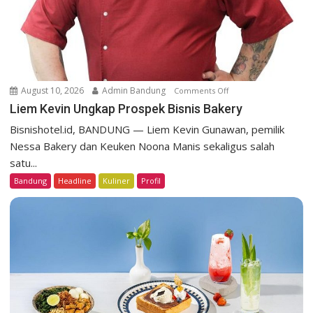
August 10, 2026
Admin Bandung
Comments Off
o
n
Liem Kevin Ungkap Prospek Bisnis Bakery
L
Bisnishotel.id, BANDUNG — Liem Kevin Gunawan, pemilik
i
Nessa Bakery dan Keuken Noona Manis sekaligus salah
e
satu...
m
Bandung
Headline
Kuliner
Profil
K
e
v
i
n
U
n
g
k