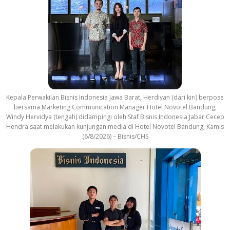
Kepala Perwakilan Bisnis Indonesia Jawa Barat, Herdiyan (dari kiri) berpose
bersama Marketing Communication Manager Hotel Novotel Bandung,
Windy Hervidya (tengah) didampingi oleh Staf Bisnis Indonesia Jabar Cecep
Hendra saat melakukan kunjungan media di Hotel Novotel Bandung, Kamis
(6/8/2026) – Bisnis/CHS