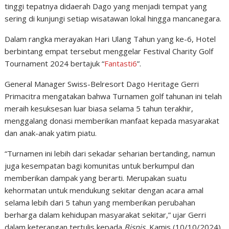
tinggi tepatnya didaerah Dago yang menjadi tempat yang
sering di kunjungi setiap wisatawan lokal hingga mancanegara.
Dalam rangka merayakan Hari Ulang Tahun yang ke-6, Hotel
berbintang empat tersebut menggelar Festival Charity Golf
Tournament 2024 bertajuk “
Fantasti6
”.
General Manager Swiss-Belresort Dago Heritage Gerri
Primacitra mengatakan bahwa Turnamen golf tahunan ini telah
meraih kesuksesan luar biasa selama 5 tahun terakhir,
menggalang donasi memberikan manfaat kepada masyarakat
dan anak-anak yatim piatu.
“Turnamen ini lebih dari sekadar seharian bertanding, namun
juga kesempatan bagi komunitas untuk berkumpul dan
memberikan dampak yang berarti. Merupakan suatu
kehormatan untuk mendukung sekitar dengan acara amal
selama lebih dari 5 tahun yang memberikan perubahan
berharga dalam kehidupan masyarakat sekitar,” ujar Gerri
dalam keterangan tertulis kepada
Bisnis
, Kamis (10/10/2024).