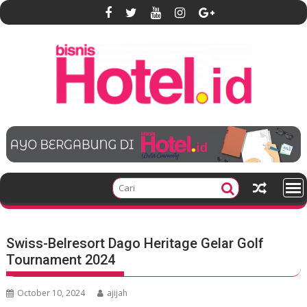
S
k
i
p
t
o
c
o
n
t
e
n
t
Swiss-Belresort Dago Heritage Gelar Golf
Tournament 2024
October 10, 2024
ajijah