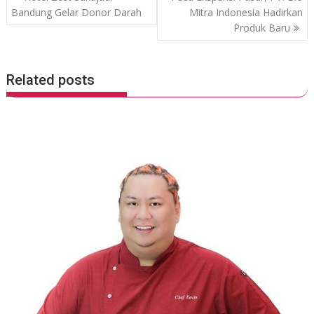
k
p
o
Bandung Gelar Donor Darah
Mitra Indonesia Hadirkan
Produk Baru
s
t
n
Related posts
a
v
i
g
a
t
i
o
n