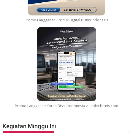
a
n
S
Promo Langganan Produk Digital Bisnis Indonesia
t
a
y
A
d
v
e
n
t
u
r
e
Promo Langganan Koran Bisnis Indonesia via toko.bisnis.com
Kegiatan Minggu Ini