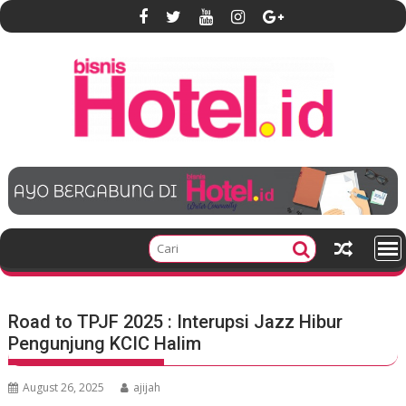
S
k
i
p
t
o
c
o
n
t
e
n
t
Road to TPJF 2025 : Interupsi Jazz Hibur
Pengunjung KCIC Halim
August 26, 2025
ajijah