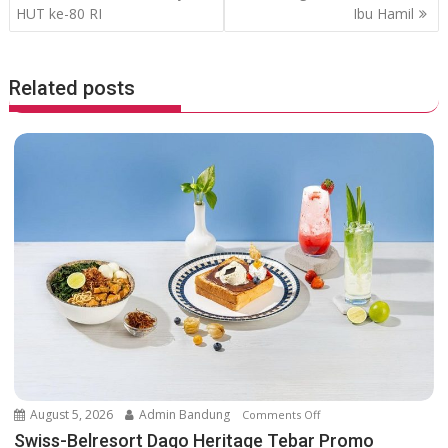
k
p
HUT ke-80 RI
Ibu Hamil
s
t
n
Related posts
a
v
i
g
a
t
i
o
n
August 5, 2026
Admin Bandung
Comments Off
o
n
Swiss-Belresort Dago Heritage Tebar Promo