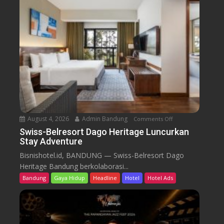
B
e
l
r
e
s
o
r
t
D
a
August 4, 2026
Admin Bandung
Comments Off
o
g
n
Swiss-Belresort Dago Heritage Luncurkan
o
Stay Adventure
S
H
w
Bisnishotel.id, BANDUNG — Swiss-Belresort Dago
e
i
Heritage Bandung berkolaborasi...
r
s
i
Bandung
Gaya Hidup
Headline
Hotel
Hotel Ads
s
t
-
a
B
g
e
e