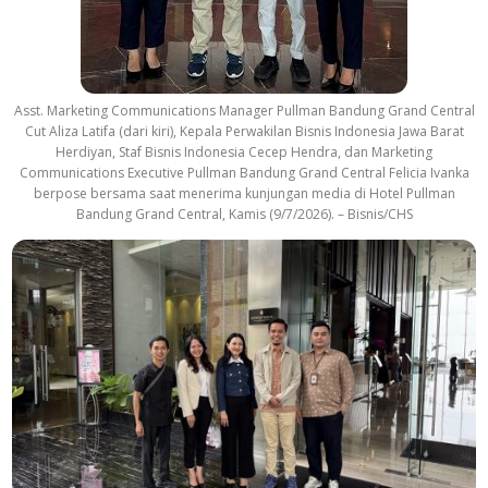
Asst. Marketing Communications Manager Pullman Bandung Grand Central
Cut Aliza Latifa (dari kiri), Kepala Perwakilan Bisnis Indonesia Jawa Barat
Herdiyan, Staf Bisnis Indonesia Cecep Hendra, dan Marketing
Communications Executive Pullman Bandung Grand Central Felicia Ivanka
berpose bersama saat menerima kunjungan media di Hotel Pullman
Bandung Grand Central, Kamis (9/7/2026). – Bisnis/CHS