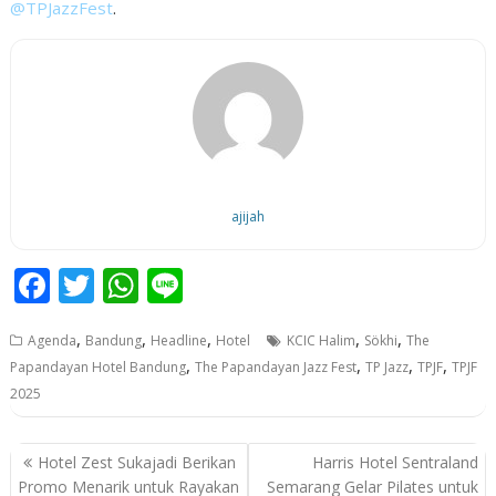
@TPJazzFest
.
ajijah
F
T
W
Li
ac
w
h
n
,
,
,
,
,
Agenda
Bandung
Headline
Hotel
KCIC Halim
Sökhi
The
e
itt
at
e
,
,
,
,
Papandayan Hotel Bandung
The Papandayan Jazz Fest
TP Jazz
TPJF
TPJF
b
er
s
2025
o
A
o
p
P
Hotel Zest Sukajadi Berikan
Harris Hotel Sentraland
o
Promo Menarik untuk Rayakan
Semarang Gelar Pilates untuk