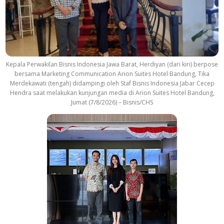
k
Kepala Perwakilan Bisnis Indonesia Jawa Barat, Herdiyan (dari kiri) berpose
bersama Marketing Communication Arion Suites Hotel Bandung, Tika
Merdekawati (tengah) didampingi oleh Staf Bisnis Indonesia Jabar Cecep
Hendra saat melakukan kunjungan media di Arion Suites Hotel Bandung,
Jumat (7/8/2026) – Bisnis/CHS