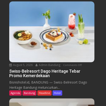
August 5, 2026
Admin Bandung
Comments Off
o
n
Swiss-Belresort Dago Heritage Tebar
Promo Kemerdekaan
S
w
Bisnishotel.id, BANDUNG — Swiss-Belresort Dago
i
Heritage Bandung meluncurkan...
s
Agenda
Bandung
Headline
Hotel
s
-