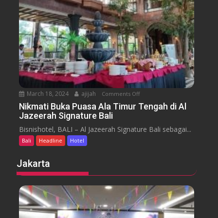
H
y
t
o
a
t
r
e
a
l
J
i
m
b
March 18, 2024
ajijah
Comments Off
o
a
n
Nikmati Buka Puasa Ala Timur Tengah di Al
r
Jazeerah Signature Bali
N
a
i
Bisnishotel, BALI – Al Jazeerah Signature Bali sebagai...
n
k
B
Bali
Headline
Hotel
m
e
a
Jakarta
a
t
c
i
h
B
B
u
a
k
l