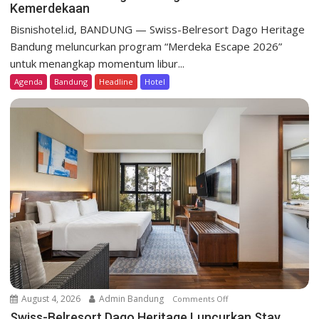
Kemerdekaan
S
w
Bisnishotel.id, BANDUNG — Swiss-Belresort Dago Heritage
i
Bandung meluncurkan program “Merdeka Escape 2026”
s
untuk menangkap momentum libur...
s
Agenda
Bandung
Headline
Hotel
-
B
e
l
r
e
s
o
r
t
D
a
g
o
August 4, 2026
Admin Bandung
Comments Off
o
H
n
Swiss-Belresort Dago Heritage Luncurkan Stay