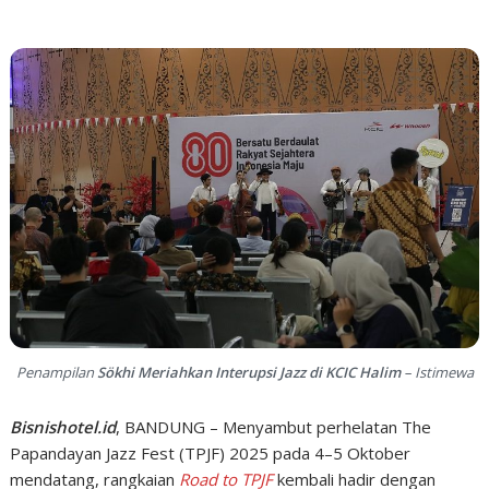
Penampilan
Sökhi Meriahkan Interupsi Jazz di KCIC Halim
– Istimewa
Bisnishotel.id
, BANDUNG – Menyambut perhelatan The
Papandayan Jazz Fest (TPJF) 2025 pada 4–5 Oktober
mendatang, rangkaian
Road to TPJF
kembali hadir dengan