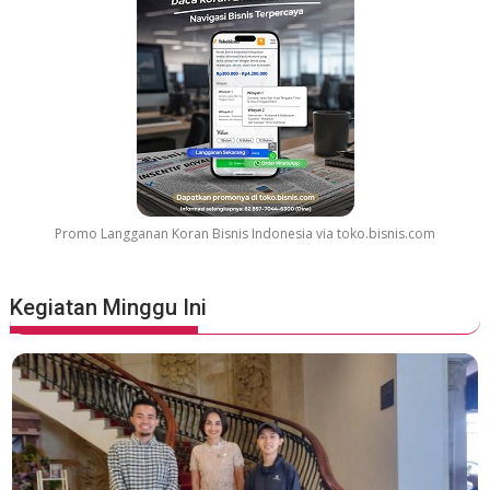
r
e
a
t
e
s
t
M
o
v
Promo Langganan Koran Bisnis Indonesia via toko.bisnis.com
i
e
S
Kegiatan Minggu Ini
o
u
n
d
t
r
a
c