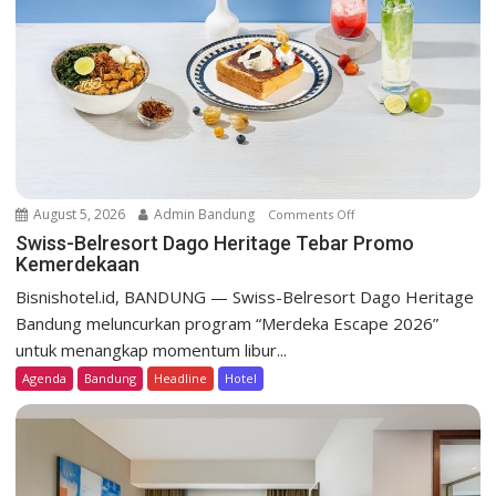
i
o
n
August 5, 2026
Admin Bandung
Comments Off
o
n
Swiss-Belresort Dago Heritage Tebar Promo
Kemerdekaan
S
w
Bisnishotel.id, BANDUNG — Swiss-Belresort Dago Heritage
i
Bandung meluncurkan program “Merdeka Escape 2026”
s
untuk menangkap momentum libur...
s
Agenda
Bandung
Headline
Hotel
-
B
e
l
r