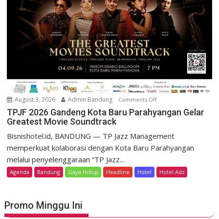
a
e
r
s
P
o
r
r
o
t
m
D
o
a
K
g
e
o
m
August 3, 2026
Admin Bandung
Comments Off
o
H
e
n
TPJF 2026 Gandeng Kota Baru Parahyangan Gelar
e
r
Greatest Movie Soundtrack
T
r
d
P
Bisnishotel.id, BANDUNG — TP Jazz Management
i
e
J
memperkuat kolaborasi dengan Kota Baru Parahyangan
t
k
F
a
melalui penyelenggaraan “TP Jazz...
a
2
g
Agenda
Bandung
Gaya Hidup
Headline
Hotel
Hotel Ads
a
0
e
n
2
L
6
u
Promo Minggu Ini
G
n
a