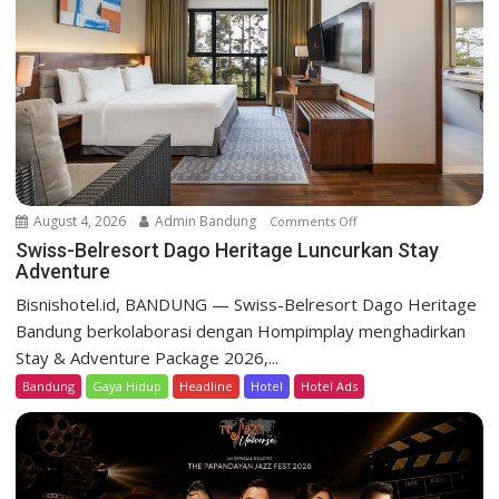
e
s
o
r
t
D
a
g
o
August 4, 2026
Admin Bandung
Comments Off
o
H
n
Swiss-Belresort Dago Heritage Luncurkan Stay
e
Adventure
S
r
w
Bisnishotel.id, BANDUNG — Swiss-Belresort Dago Heritage
i
i
Bandung berkolaborasi dengan Hompimplay menghadirkan
t
s
a
Stay & Adventure Package 2026,...
s
g
Bandung
Gaya Hidup
Headline
Hotel
Hotel Ads
-
e
B
T
e
e
l
b
r