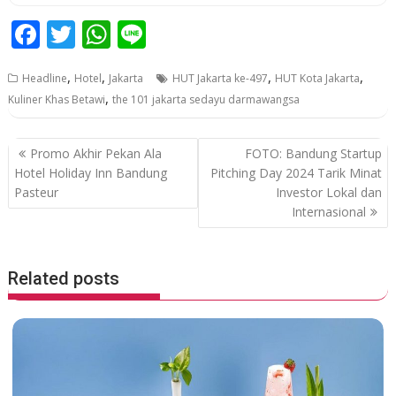
F
T
W
Li
ac
w
h
n
,
,
,
,
Headline
Hotel
Jakarta
HUT Jakarta ke-497
HUT Kota Jakarta
e
itt
at
e
,
Kuliner Khas Betawi
the 101 jakarta sedayu darmawangsa
b
er
s
o
A
P
Promo Akhir Pekan Ala
FOTO: Bandung Startup
o
p
o
Hotel Holiday Inn Bandung
Pitching Day 2024 Tarik Minat
Pasteur
Investor Lokal dan
k
p
s
Internasional
t
n
a
Related posts
v
i
g
a
t