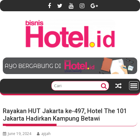
S
k
i
p
t
o
c
o
n
t
e
n
t
Rayakan HUT Jakarta ke-497, Hotel The 101
Jakarta Hadirkan Kampung Betawi
June 19, 2024
ajijah