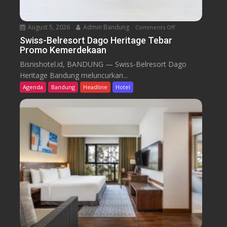
August 5, 2026
Admin Bandung
Comments Off
o
n
Swiss-Belresort Dago Heritage Tebar
Promo Kemerdekaan
S
w
Bisnishotel.id, BANDUNG — Swiss-Belresort Dago
i
Heritage Bandung meluncurkan...
s
Agenda
Bandung
Headline
Hotel
s
-
B
e
l
r
e
s
o
r
t
D