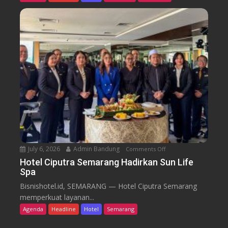
r
l
o
G
m
r
C
a
a
n
f
d
e
C
a
n
d
i
S
e
July 6, 2026
Admin Bandung
Comments Off
o
m
n
a
Hotel Ciputra Semarang Hadirkan Sun Life
Spa
H
r
o
a
Bisnishotel.id, SEMARANG — Hotel Ciputra Semarang
t
n
memperkuat layanan...
e
g
Agenda
Headline
Hotel
Semarang
l
H
C
i