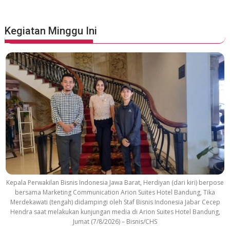
i
e
S
Kegiatan Minggu Ini
o
u
n
d
t
r
a
c
k
Kepala Perwakilan Bisnis Indonesia Jawa Barat, Herdiyan (dari kiri) berpose
bersama Marketing Communication Arion Suites Hotel Bandung, Tika
Merdekawati (tengah) didampingi oleh Staf Bisnis Indonesia Jabar Cecep
Hendra saat melakukan kunjungan media di Arion Suites Hotel Bandung,
Jumat (7/8/2026) – Bisnis/CHS