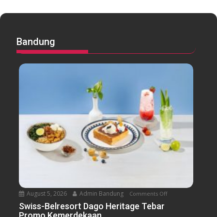
Bandung
August 5, 2026
Admin Bandung
Comments Off
o
n
Swiss-Belresort Dago Heritage Tebar
Promo Kemerdekaan
S