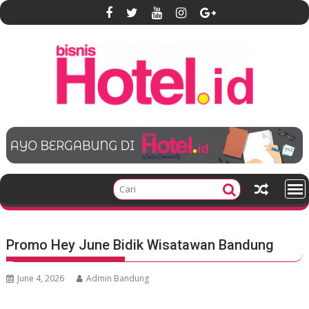
S
k
i
p
t
o
c
o
n
t
e
n
t
Promo Hey June Bidik Wisatawan Bandung
June 4, 2026
Admin Bandung