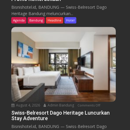
w
Bisnishotel.id, BANDUNG — Swiss-Belresort Dago
i
Heritage Bandung meluncurkan...
s
Agenda
Bandung
Headline
Hotel
s
-
B
e
l
r
e
s
o
r
t
D
a
August 4, 2026
Admin Bandung
Comments Off
o
g
n
Swiss-Belresort Dago Heritage Luncurkan
o
Stay Adventure
S
H
w
Bisnishotel.id, BANDUNG — Swiss-Belresort Dago
e