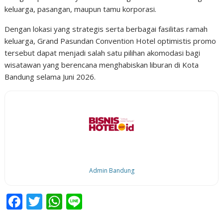
keluarga, pasangan, maupun tamu korporasi.
Dengan lokasi yang strategis serta berbagai fasilitas ramah
keluarga, Grand Pasundan Convention Hotel optimistis promo
tersebut dapat menjadi salah satu pilihan akomodasi bagi
wisatawan yang berencana menghabiskan liburan di Kota
Bandung selama Juni 2026.
Admin Bandung
F
T
W
Li
ac
w
h
n