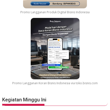
e
l
Promo Langganan Produk Digital Bisnis Indonesia
a
r
G
r
e
a
t
e
s
t
M
o
v
Promo Langganan Koran Bisnis Indonesia via toko.bisnis.com
i
e
S
Kegiatan Minggu Ini
o
u