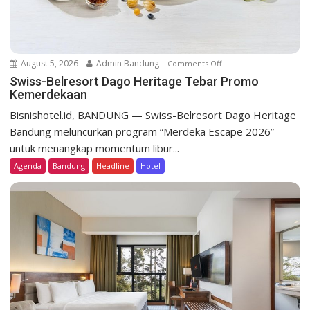
n
August 5, 2026
Admin Bandung
Comments Off
o
n
Swiss-Belresort Dago Heritage Tebar Promo
Kemerdekaan
S
w
Bisnishotel.id, BANDUNG — Swiss-Belresort Dago Heritage
i
Bandung meluncurkan program “Merdeka Escape 2026”
s
untuk menangkap momentum libur...
s
Agenda
Bandung
Headline
Hotel
-
B
e
l
r
e
s
o
r
t