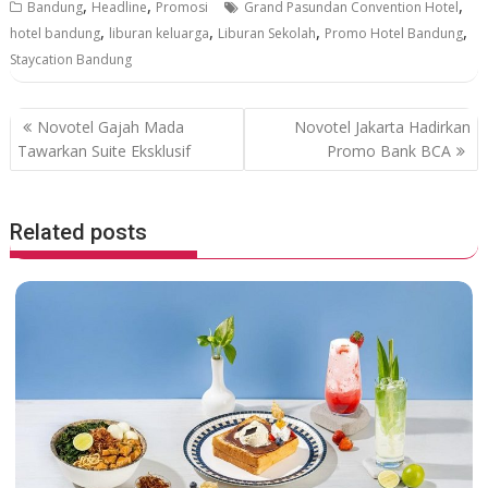
,
,
,
Bandung
Headline
Promosi
Grand Pasundan Convention Hotel
e
itt
at
e
,
,
,
,
hotel bandung
liburan keluarga
Liburan Sekolah
Promo Hotel Bandung
b
er
s
Staycation Bandung
o
A
o
p
P
Novotel Gajah Mada
Novotel Jakarta Hadirkan
k
p
o
Tawarkan Suite Eksklusif
Promo Bank BCA
s
t
Related posts
n
a
v
i
g
a
t
i
o