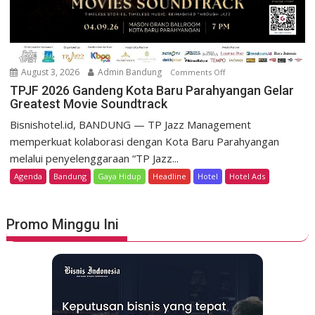
t
m
D
o
a
K
g
e
o
m
August 3, 2026
Admin Bandung
Comments Off
o
H
e
n
TPJF 2026 Gandeng Kota Baru Parahyangan Gelar
e
r
Greatest Movie Soundtrack
T
r
d
P
Bisnishotel.id, BANDUNG — TP Jazz Management
i
e
J
memperkuat kolaborasi dengan Kota Baru Parahyangan
t
k
F
a
melalui penyelenggaraan “TP Jazz...
a
2
g
Agenda
Bandung
Gaya Hidup
Headline
Hotel
Hotel Ads
a
0
e
n
2
L
6
u
Promo Minggu Ini
G
n
a
c
n
u
d
r
e
k
n
a