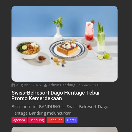
August 5, 2026
Admin Bandung
Comments Off
o
n
Swiss-Belresort Dago Heritage Tebar
Promo Kemerdekaan
S
w
Bisnishotel.id, BANDUNG — Swiss-Belresort Dago
i
Heritage Bandung meluncurkan...
s
Agenda
Bandung
Headline
Hotel
s
-