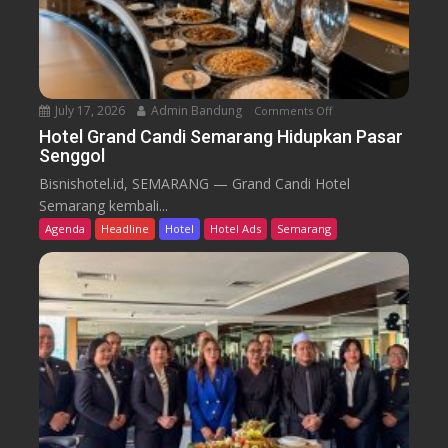
r
k
u
T
r
e
n
July 17, 2026
Admin Bandung
Comments Off
o
W
n
Hotel Grand Candi Semarang Hidupkan Pasar
o
Senggol
H
r
o
Bisnishotel.id, SEMARANG — Grand Candi Hotel
k
t
Semarang kembali...
F
e
Agenda
Headline
Hotel
Hotel Ads
Semarang
r
l
o
G
m
r
C
a
a
n
f
d
e
C
a
n
d