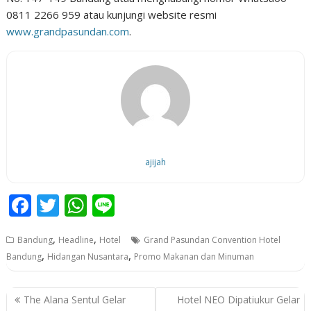
0811 2266 959 atau kunjungi website resmi
www.grandpasundan.com
.
ajijah
F
T
W
Li
ac
w
h
n
,
,
Bandung
Headline
Hotel
Grand Pasundan Convention Hotel
e
itt
at
e
,
,
Bandung
Hidangan Nusantara
Promo Makanan dan Minuman
b
er
s
o
A
P
The Alana Sentul Gelar
Hotel NEO Dipatiukur Gelar