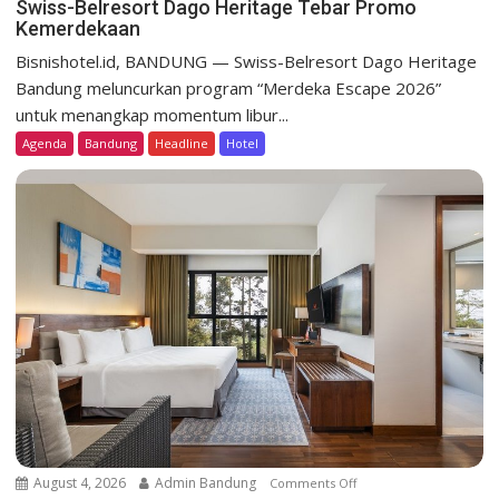
n
Swiss-Belresort Dago Heritage Tebar Promo
Kemerdekaan
S
w
Bisnishotel.id, BANDUNG — Swiss-Belresort Dago Heritage
i
Bandung meluncurkan program “Merdeka Escape 2026”
s
untuk menangkap momentum libur...
s
Agenda
Bandung
Headline
Hotel
-
B
e
l
r
e
s
o
r
t
D
a
g
o
August 4, 2026
Admin Bandung
Comments Off
o
H