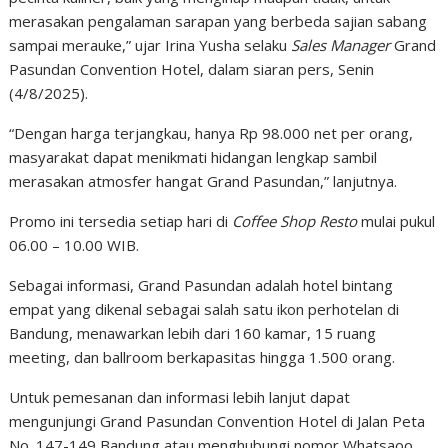
merasakan pengalaman sarapan yang berbeda sajian sabang
sampai merauke,” ujar Irina Yusha selaku
Sales Manager
Grand
Pasundan Convention Hotel, dalam siaran pers, Senin
(4/8/2025).
“Dengan harga terjangkau, hanya Rp 98.000 net per orang,
masyarakat dapat menikmati hidangan lengkap sambil
merasakan atmosfer hangat Grand Pasundan,” lanjutnya.
Promo ini tersedia setiap hari di
Coffee Shop Resto
mulai pukul
06.00 – 10.00 WIB.
Sebagai informasi, Grand Pasundan adalah hotel bintang
empat yang dikenal sebagai salah satu ikon perhotelan di
Bandung, menawarkan lebih dari 160 kamar, 15 ruang
meeting, dan ballroom berkapasitas hingga 1.500 orang.
Untuk pemesanan dan informasi lebih lanjut dapat
mengunjungi Grand Pasundan Convention Hotel di Jalan Peta
No. 147-149 Bandung atau menghubungi nomor Whatsaoo