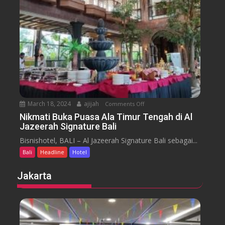
n
H
y
t
o
a
t
r
e
a
l
J
i
m
b
March 18, 2024
ajijah
Comments Off
o
a
n
Nikmati Buka Puasa Ala Timur Tengah di Al
r
Jazeerah Signature Bali
N
a
i
Bisnishotel, BALI – Al Jazeerah Signature Bali sebagai...
n
k
B
Bali
Headline
Hotel
m
e
a
Jakarta
a
t
c
i
h
B
B
u
a