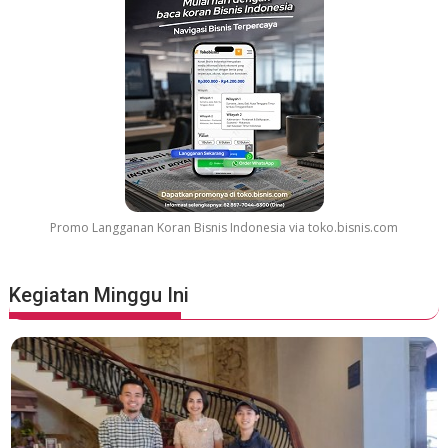
r
e
a
t
e
s
t
M
o
v
Promo Langganan Koran Bisnis Indonesia via toko.bisnis.com
i
e
S
Kegiatan Minggu Ini
o
u
n
d
t
r
a