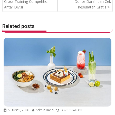
o
p
o
Cross Training Competition
Donor Darah dan Cek
Antar Divisi
Kesehatan Gratis
k
p
s
t
n
Related posts
a
v
i
g
a
t
i
o
n
August 5, 2026
Admin Bandung
Comments Off
o