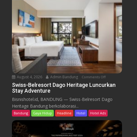
B
e
l
r
e
s
o
r
t
D
a
August 4, 2026
Admin Bandung
Comments Off
o
g
n
Swiss-Belresort Dago Heritage Luncurkan
o
Stay Adventure
S
H
w
Bisnishotel.id, BANDUNG — Swiss-Belresort Dago
e
i
Heritage Bandung berkolaborasi...
r
s
i
Bandung
Gaya Hidup
Headline
Hotel
Hotel Ads
s
t
-
a
B
g