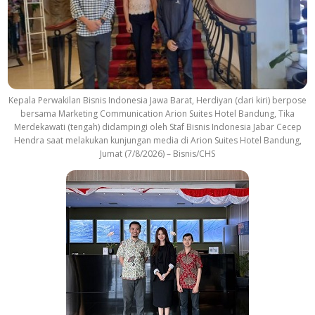
c
k
Kepala Perwakilan Bisnis Indonesia Jawa Barat, Herdiyan (dari kiri) berpose
bersama Marketing Communication Arion Suites Hotel Bandung, Tika
Merdekawati (tengah) didampingi oleh Staf Bisnis Indonesia Jabar Cecep
Hendra saat melakukan kunjungan media di Arion Suites Hotel Bandung,
Jumat (7/8/2026) – Bisnis/CHS