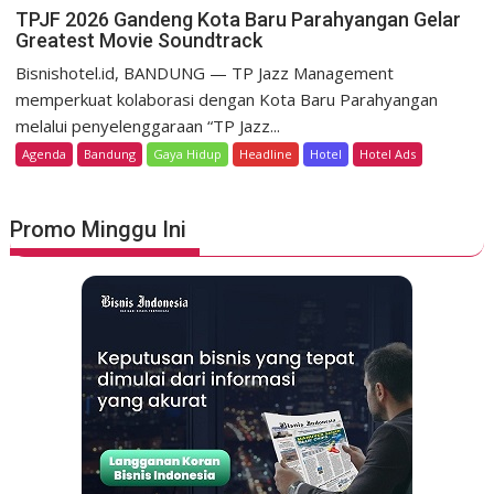
e
n
TPJF 2026 Gandeng Kota Baru Parahyangan Gelar
e
r
Greatest Movie Soundtrack
T
r
d
P
Bisnishotel.id, BANDUNG — TP Jazz Management
i
e
J
memperkuat kolaborasi dengan Kota Baru Parahyangan
t
k
F
a
melalui penyelenggaraan “TP Jazz...
a
2
g
Agenda
Bandung
Gaya Hidup
Headline
Hotel
Hotel Ads
a
0
e
n
2
L
6
u
Promo Minggu Ini
G
n
a
c
n
u
d
r
e
k
n
a
g
n
K
S
o
t
t
a
a
y