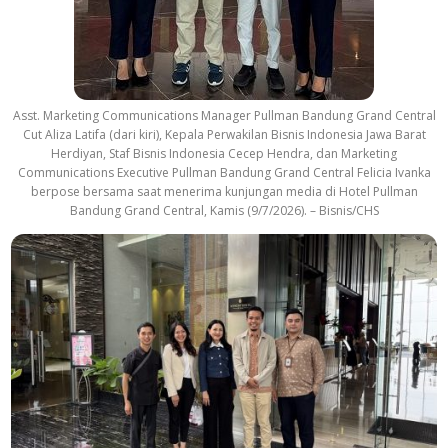
Asst. Marketing Communications Manager Pullman Bandung Grand Central
Cut Aliza Latifa (dari kiri), Kepala Perwakilan Bisnis Indonesia Jawa Barat
Herdiyan, Staf Bisnis Indonesia Cecep Hendra, dan Marketing
Communications Executive Pullman Bandung Grand Central Felicia Ivanka
berpose bersama saat menerima kunjungan media di Hotel Pullman
Bandung Grand Central, Kamis (9/7/2026). – Bisnis/CHS