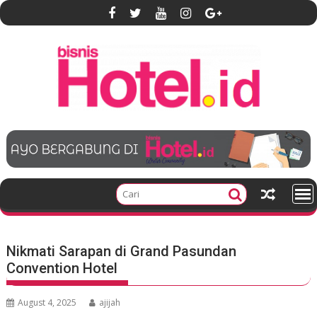
S
k
i
p
t
o
c
o
n
t
e
n
t
Nikmati Sarapan di Grand Pasundan
Convention Hotel
August 4, 2025
ajijah