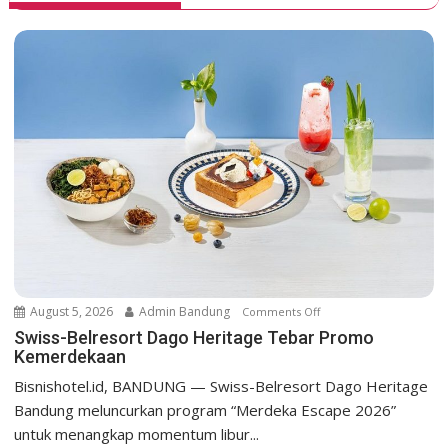
a
v
i
g
a
t
i
o
n
August 5, 2026
Admin Bandung
Comments Off
o
n
Swiss-Belresort Dago Heritage Tebar Promo
Kemerdekaan
S
w
Bisnishotel.id, BANDUNG — Swiss-Belresort Dago Heritage
i
Bandung meluncurkan program “Merdeka Escape 2026”
s
untuk menangkap momentum libur...
s