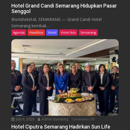
W
n
Hotel Grand Candi Semarang Hidupkan Pasar
o
Senggol
H
r
o
Bisnishotel.id, SEMARANG — Grand Candi Hotel
k
t
Semarang kembali...
F
e
Agenda
Headline
Hotel
Hotel Ads
Semarang
r
l
o
G
m
r
C
a
a
n
f
d
e
C
a
n
d
i
S
e
July 6, 2026
Admin Bandung
Comments Off
o
m
n
a
Hotel Ciputra Semarang Hadirkan Sun Life