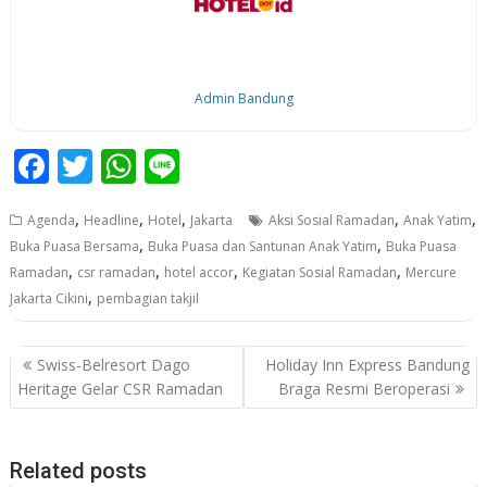
Admin Bandung
F
T
W
Li
ac
w
h
n
,
,
,
,
,
Agenda
Headline
Hotel
Jakarta
Aksi Sosial Ramadan
Anak Yatim
e
itt
at
e
,
,
Buka Puasa Bersama
Buka Puasa dan Santunan Anak Yatim
Buka Puasa
b
er
s
,
,
,
,
Ramadan
csr ramadan
hotel accor
Kegiatan Sosial Ramadan
Mercure
o
A
,
Jakarta Cikini
pembagian takjil
o
p
P
k
p
Swiss-Belresort Dago
Holiday Inn Express Bandung
o
Heritage Gelar CSR Ramadan
Braga Resmi Beroperasi
s
t
Related posts
n