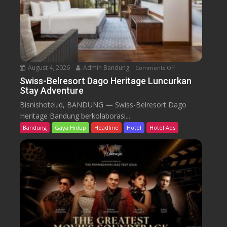
s
o
r
t
D
a
August 4, 2026
Admin Bandung
Comments Off
o
g
n
Swiss-Belresort Dago Heritage Luncurkan
o
Stay Adventure
S
H
w
Bisnishotel.id, BANDUNG — Swiss-Belresort Dago
e
i
Heritage Bandung berkolaborasi...
r
s
i
Bandung
Gaya Hidup
Headline
Hotel
Hotel Ads
s
t
-
a
B
g
e
e
l
T
r
e
e
b
s
a
o