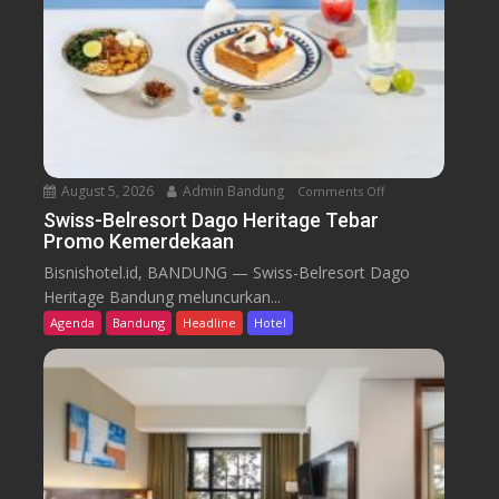
August 5, 2026
Admin Bandung
Comments Off
o
n
Swiss-Belresort Dago Heritage Tebar
Promo Kemerdekaan
S
w
Bisnishotel.id, BANDUNG — Swiss-Belresort Dago
i
Heritage Bandung meluncurkan...
s
Agenda
Bandung
Headline
Hotel
s
-
B
e
l
r
e