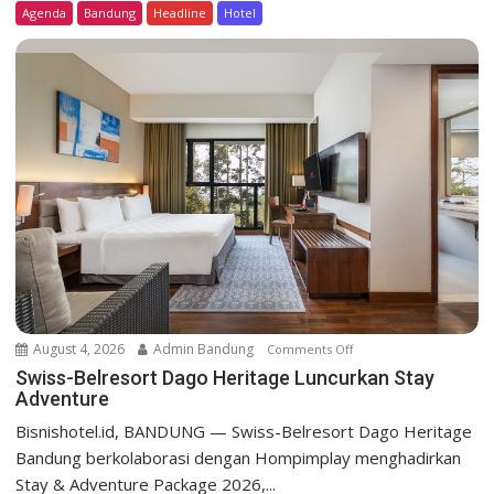
Agenda
Bandung
Headline
Hotel
-
B
e
l
r
e
s
o
r
t
D
a
g
o
August 4, 2026
Admin Bandung
Comments Off
o
H
n
Swiss-Belresort Dago Heritage Luncurkan Stay
e
Adventure
S
r
w
Bisnishotel.id, BANDUNG — Swiss-Belresort Dago Heritage
i
i
Bandung berkolaborasi dengan Hompimplay menghadirkan
t
s
a
Stay & Adventure Package 2026,...