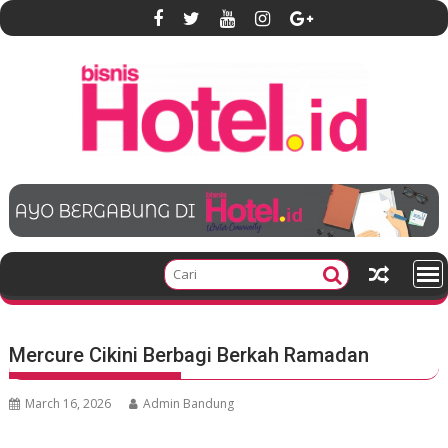
S
k
i
p
t
o
c
o
n
t
e
n
t
Mercure Cikini Berbagi Berkah Ramadan
March 16, 2026
Admin Bandung