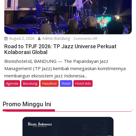
m
K
o
o
K
t
e
a
m
B
e
a
August 2, 2026
Admin Bandung
Comments Off
o
r
r
n
Road to TPJF 2026: TP Jazz Universe Perkuat
d
u
Kolaborasi Global
R
e
P
o
k
Bisnishotel.id, BANDUNG — The Papandayan Jazz
a
a
a
Management (TP Jazz) kembali menegaskan komitmennya
r
d
a
membangun ekosistem jazz Indonesia...
a
t
n
Agenda
Bandung
Headline
Hotel
Hotel Ads
h
o
y
T
a
P
Promo Minggu Ini
n
J
g
F
a
2
n
0
G
2