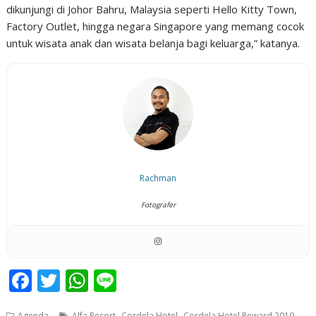
dikunjungi di Johor Bahru, Malaysia seperti Hello Kitty Town,
Factory Outlet, hingga negara Singapore yang memang cocok
untuk wisata anak dan wisata belanja bagi keluarga,” katanya.
Rachman
Fotografer
F
T
W
Li
ac
w
h
n
,
,
,
Agenda
Alfa Resort
Cordela Hotel
Cordela Hotel Reward 2019