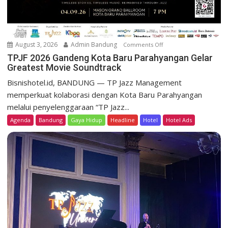
D
a
g
o
August 3, 2026
Admin Bandung
Comments Off
o
H
n
TPJF 2026 Gandeng Kota Baru Parahyangan Gelar
e
Greatest Movie Soundtrack
T
r
P
Bisnishotel.id, BANDUNG — TP Jazz Management
i
J
memperkuat kolaborasi dengan Kota Baru Parahyangan
t
F
a
melalui penyelenggaraan “TP Jazz...
2
g
Agenda
Bandung
Gaya Hidup
Headline
Hotel
Hotel Ads
0
e
2
T
6
e
G
b
a
a
n
r
d
P
e
r
n
o
g