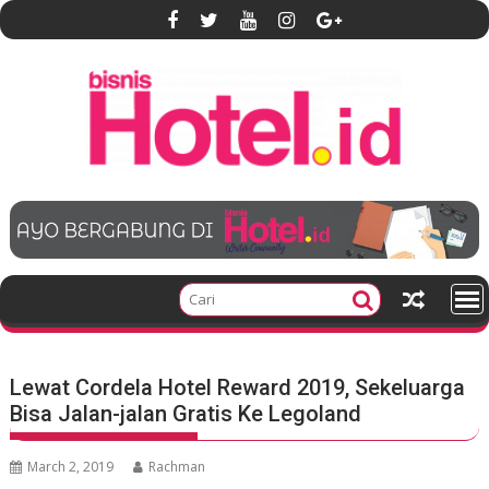
S
k
i
p
t
o
c
o
n
t
e
n
t
Lewat Cordela Hotel Reward 2019, Sekeluarga
Bisa Jalan-jalan Gratis Ke Legoland
March 2, 2019
Rachman