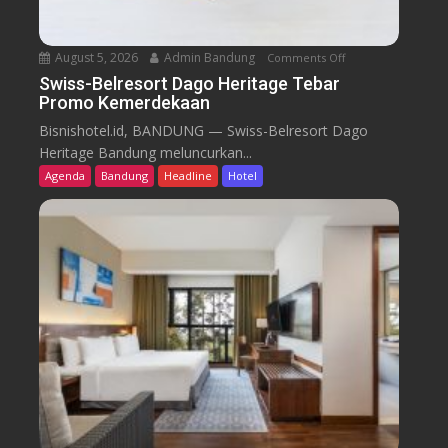
August 5, 2026
Admin Bandung
Comments Off
o
n
Swiss-Belresort Dago Heritage Tebar
Promo Kemerdekaan
S
w
Bisnishotel.id, BANDUNG — Swiss-Belresort Dago
i
Heritage Bandung meluncurkan...
s
Agenda
Bandung
Headline
Hotel
s
-
B
e
l
r
e
s
o
r
t
D