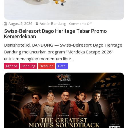
August 5, 2026
Admin Bandung
Comments Off
o
n
Swiss-Belresort Dago Heritage Tebar Promo
Kemerdekaan
S
w
Bisnishotel.id, BANDUNG — Swiss-Belresort Dago Heritage
i
Bandung meluncurkan program “Merdeka Escape 2026”
s
untuk menangkap momentum libur...
s
Agenda
Bandung
Headline
Hotel
-
B
e
l
r
e
s
o
r
t