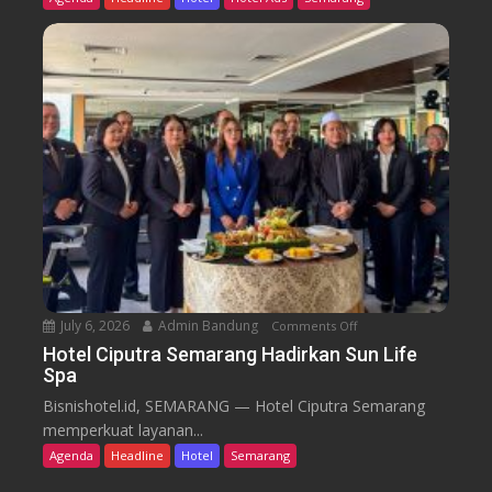
r
l
o
G
m
r
C
a
a
n
f
d
e
C
a
n
d
i
S
e
July 6, 2026
Admin Bandung
Comments Off
o
m
n
a
Hotel Ciputra Semarang Hadirkan Sun Life
Spa
H
r
o
a
Bisnishotel.id, SEMARANG — Hotel Ciputra Semarang
t
n
memperkuat layanan...
e
g
Agenda
Headline
Hotel
Semarang
l
H