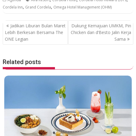
e
itt
at
e
,
,
Cordela Inn
Grand Cordela
Omega Hotel Management (OHM)
b
er
s
o
A
P
Jadikan Liburan Bulan Maret
Dukung Kemajuan UMKM, Pin
o
p
o
Lebih Berkesan Bersama The
Chicken dan d’Besto Jalin Kerja
ONE Legian
Sama
k
p
s
t
n
Related posts
a
v
i
g
a
t
i
o
n