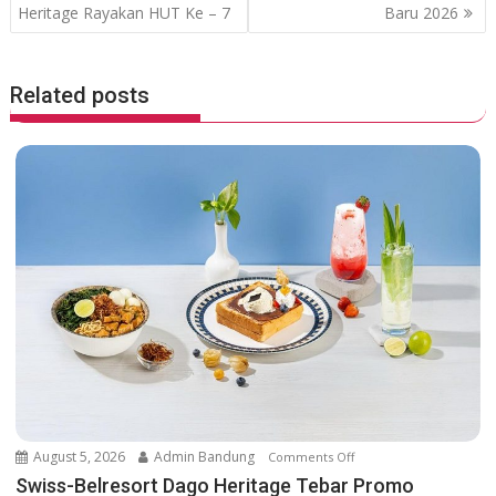
k
p
o
Heritage Rayakan HUT Ke – 7
Baru 2026
s
t
Related posts
n
a
v
i
g
a
t
i
o
n
August 5, 2026
Admin Bandung
Comments Off
o
n
Swiss-Belresort Dago Heritage Tebar Promo