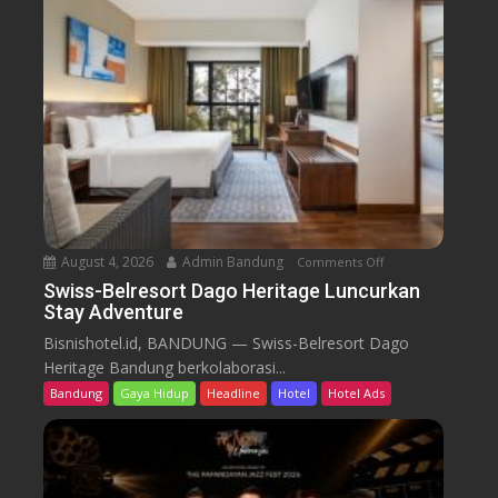
B
e
l
r
e
s
o
r
t
D
a
August 4, 2026
Admin Bandung
Comments Off
o
g
n
Swiss-Belresort Dago Heritage Luncurkan
o
Stay Adventure
S
H
w
Bisnishotel.id, BANDUNG — Swiss-Belresort Dago
e
i
Heritage Bandung berkolaborasi...
r
s
i
Bandung
Gaya Hidup
Headline
Hotel
Hotel Ads
s
t
-
a
B
g
e
e