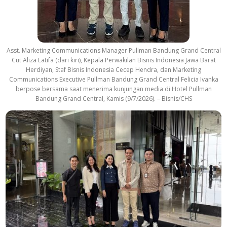
Asst. Marketing Communications Manager Pullman Bandung Grand Central
Cut Aliza Latifa (dari kiri), Kepala Perwakilan Bisnis Indonesia Jawa Barat
Herdiyan, Staf Bisnis Indonesia Cecep Hendra, dan Marketing
Communications Executive Pullman Bandung Grand Central Felicia Ivanka
berpose bersama saat menerima kunjungan media di Hotel Pullman
Bandung Grand Central, Kamis (9/7/2026). – Bisnis/CHS