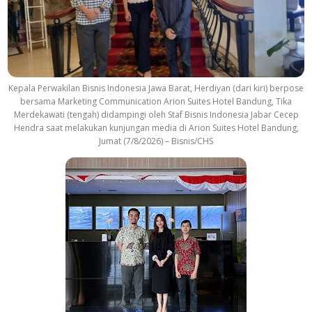
k
Kepala Perwakilan Bisnis Indonesia Jawa Barat, Herdiyan (dari kiri) berpose
bersama Marketing Communication Arion Suites Hotel Bandung, Tika
Merdekawati (tengah) didampingi oleh Staf Bisnis Indonesia Jabar Cecep
Hendra saat melakukan kunjungan media di Arion Suites Hotel Bandung,
Jumat (7/8/2026) – Bisnis/CHS