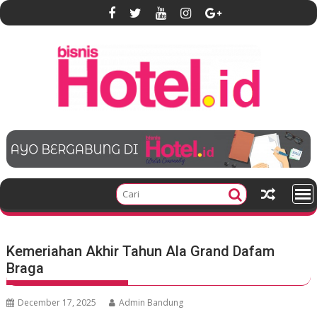
S
k
i
p
t
o
c
o
n
t
e
n
t
Kemeriahan Akhir Tahun Ala Grand Dafam
Braga
December 17, 2025
Admin Bandung