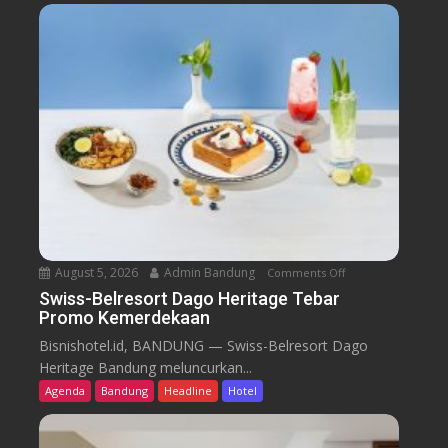
August 5, 2026
Admin Bandung
Comments Off
o
n
Swiss-Belresort Dago Heritage Tebar
Promo Kemerdekaan
S
w
Bisnishotel.id, BANDUNG — Swiss-Belresort Dago
i
Heritage Bandung meluncurkan...
s
Agenda
Bandung
Headline
Hotel
s
-