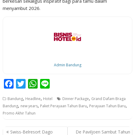
berkesan sekaligus inspiratif bagi para tamu dalam
menyambut 2026.
Admin Bandung
F
T
W
Li
ac
w
h
n
,
,
,
Bandung
Headline
Hotel
Dinner Package
Grand Dafam Braga
e
itt
at
e
,
,
,
,
Bandung
new years
Paket Perayaan Tahun Baru
Perayaan Tahun Baru
b
er
s
Promo Akhir Tahun
o
A
o
p
P
Swiss-Belresort Dago
De Paviljoen Sambut Tahun