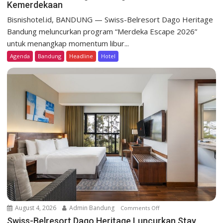
Kemerdekaan
S
w
Bisnishotel.id, BANDUNG — Swiss-Belresort Dago Heritage
i
Bandung meluncurkan program “Merdeka Escape 2026”
s
untuk menangkap momentum libur...
s
Agenda
Bandung
Headline
Hotel
-
B
e
l
r
e
s
o
r
t
D
a
g
o
August 4, 2026
Admin Bandung
Comments Off
o
H
n
Swiss-Belresort Dago Heritage Luncurkan Stay