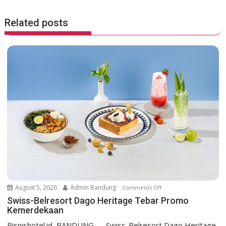
k
p
s
t
Related posts
n
a
v
i
g
a
t
i
o
n
August 5, 2026
Admin Bandung
Comments Off
o
n
Swiss-Belresort Dago Heritage Tebar Promo
Kemerdekaan
S
w
Bisnishotel.id, BANDUNG — Swiss-Belresort Dago Heritage