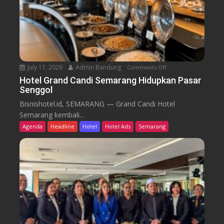
a
i
r
k
u
T
r
e
n
July 17, 2026
Admin Bandung
Comments Off
o
W
n
Hotel Grand Candi Semarang Hidupkan Pasar
o
Senggol
H
r
o
Bisnishotel.id, SEMARANG — Grand Candi Hotel
k
t
Semarang kembali...
F
e
Agenda
Headline
Hotel
Hotel Ads
Semarang
r
l
o
G
m
r
C
a
a
n
f
d
e
C
a
n