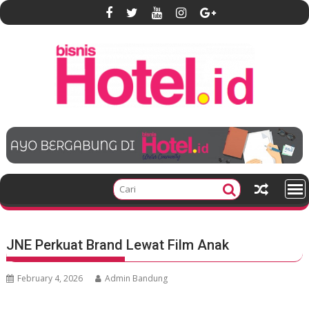
S
k
i
p
t
o
c
o
n
t
e
n
t
JNE Perkuat Brand Lewat Film Anak
February 4, 2026
Admin Bandung