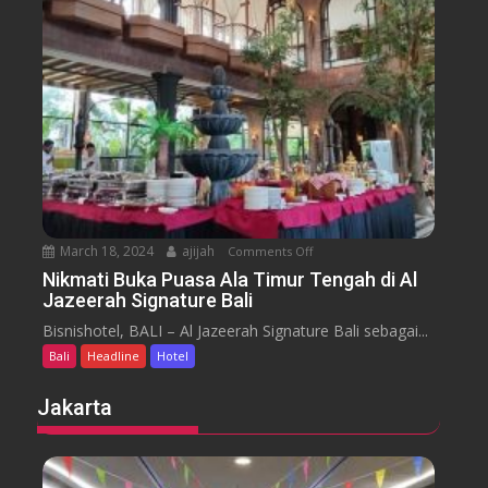
s
a
m
e
n
H
y
t
o
a
t
r
e
a
l
J
i
m
b
March 18, 2024
ajijah
Comments Off
o
a
n
Nikmati Buka Puasa Ala Timur Tengah di Al
r
Jazeerah Signature Bali
N
a
i
Bisnishotel, BALI – Al Jazeerah Signature Bali sebagai...
n
k
B
Bali
Headline
Hotel
m
e
a
Jakarta
a
t
c
i
h
B
B