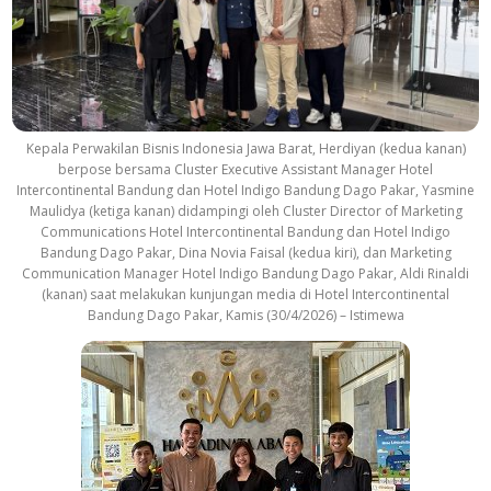
Kepala Perwakilan Bisnis Indonesia Jawa Barat, Herdiyan (kedua kanan)
berpose bersama Cluster Executive Assistant Manager Hotel
Intercontinental Bandung dan Hotel Indigo Bandung Dago Pakar, Yasmine
Maulidya (ketiga kanan) didampingi oleh Cluster Director of Marketing
Communications Hotel Intercontinental Bandung dan Hotel Indigo
Bandung Dago Pakar, Dina Novia Faisal (kedua kiri), dan Marketing
Communication Manager Hotel Indigo Bandung Dago Pakar, Aldi Rinaldi
(kanan) saat melakukan kunjungan media di Hotel Intercontinental
Bandung Dago Pakar, Kamis (30/4/2026) – Istimewa