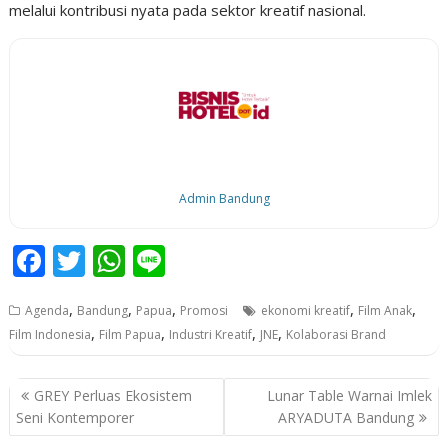
melalui kontribusi nyata pada sektor kreatif nasional.
Admin Bandung
F
T
W
Li
ac
w
h
n
,
,
,
,
,
Agenda
Bandung
Papua
Promosi
ekonomi kreatif
Film Anak
e
itt
at
e
,
,
,
,
Film Indonesia
Film Papua
Industri Kreatif
JNE
Kolaborasi Brand
b
er
s
o
A
P
GREY Perluas Ekosistem
Lunar Table Warnai Imlek
o
p
o
Seni Kontemporer
ARYADUTA Bandung