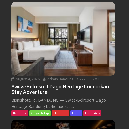
-
B
e
l
r
e
s
o
r
t
D
a
August 4, 2026
Admin Bandung
Comments Off
o
g
n
Swiss-Belresort Dago Heritage Luncurkan
o
Stay Adventure
S
H
w
Bisnishotel.id, BANDUNG — Swiss-Belresort Dago
e
i
Heritage Bandung berkolaborasi...
r
s
i
Bandung
Gaya Hidup
Headline
Hotel
Hotel Ads
s
t
-
a