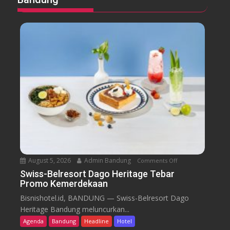
August 5, 2026
Admin Bandung
Comments Off
o
n
Swiss-Belresort Dago Heritage Tebar
Promo Kemerdekaan
S
w
Bisnishotel.id, BANDUNG — Swiss-Belresort Dago
i
Heritage Bandung meluncurkan...
s
Agenda
Bandung
Headline
Hotel
s