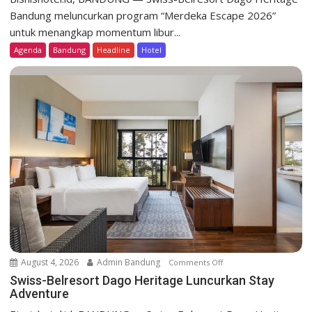
i
Bandung meluncurkan program “Merdeka Escape 2026”
s
untuk menangkap momentum libur...
s
Agenda
Bandung
Headline
Hotel
-
B
e
l
r
e
s
o
r
t
D
a
g
o
August 4, 2026
Admin Bandung
Comments Off
o
H
n
Swiss-Belresort Dago Heritage Luncurkan Stay
e
Adventure
S
r
w