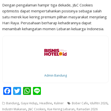
Dengan pengalaman hampir tiga dekade, J&C Cookies
optimistis dapat mempertahankan posisinya sebagai salah
satu merek kue kering premium pilihan masyarakat menjelang
Hari Raya. Perusahaan berharap kehadirannya dapat
menambah kehangatan momen Lebaran keluarga Indonesia.
Admin Bandung
F
T
W
Li
ac
w
h
n
,
,
,
,
,
Bandung
Gaya Hidup
Headline
Kuliner
Bober Cafe
Idulfitri 2026
e
itt
at
e
,
,
,
Industri Makanan
J&C Cookies
Kue Kering Lebaran
Ramadan 2026