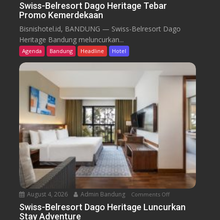
n
Swiss-Belresort Dago Heritage Tebar
Promo Kemerdekaan
S
w
Bisnishotel.id, BANDUNG — Swiss-Belresort Dago
i
Heritage Bandung meluncurkan...
s
Agenda
Bandung
Headline
Hotel
s
-
B
e
l
r
e
s
o
r
t
D
a
August 4, 2026
Admin Bandung
Comments Off
o
g
n
Swiss-Belresort Dago Heritage Luncurkan
o
Stay Adventure
S
H