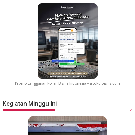
a
r
G
r
e
a
t
e
s
t
M
o
v
Promo Langganan Koran Bisnis Indonesia via toko.bisnis.com
i
e
S
Kegiatan Minggu Ini
o
u
n
d
t