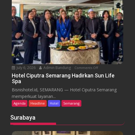
C
a
a
n
f
d
e
C
a
n
d
i
S
e
July 6, 2026
Admin Bandung
Comments Off
o
m
n
a
Hotel Ciputra Semarang Hadirkan Sun Life
Spa
H
r
o
a
Bisnishotel.id, SEMARANG — Hotel Ciputra Semarang
t
n
memperkuat layanan...
e
g
Agenda
Headline
Hotel
Semarang
l
H
C
i
Surabaya
i
d
p
u
u
p