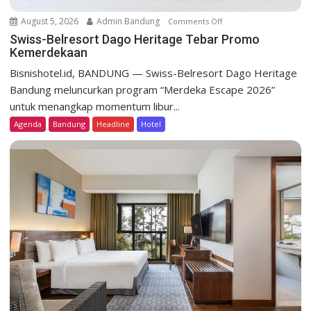
August 5, 2026
Admin Bandung
Comments Off
o
n
Swiss-Belresort Dago Heritage Tebar Promo
Kemerdekaan
S
w
Bisnishotel.id, BANDUNG — Swiss-Belresort Dago Heritage
i
Bandung meluncurkan program “Merdeka Escape 2026”
s
untuk menangkap momentum libur...
s
Agenda
Bandung
Headline
Hotel
-
B
e
l
r
e
s
o
r
t
D
a