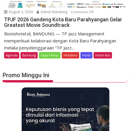
g
e
o
m
August 3, 2026
Admin Bandung
Comments Off
o
H
e
n
TPJF 2026 Gandeng Kota Baru Parahyangan Gelar
e
r
Greatest Movie Soundtrack
T
r
d
P
Bisnishotel.id, BANDUNG — TP Jazz Management
i
e
J
memperkuat kolaborasi dengan Kota Baru Parahyangan
t
k
F
a
melalui penyelenggaraan “TP Jazz...
a
2
g
Agenda
Bandung
Gaya Hidup
Headline
Hotel
Hotel Ads
a
0
e
n
2
L
6
u
Promo Minggu Ini
G
n
a
c
n
u
d
r
e
k
n
a
g
n
K
S
o
t