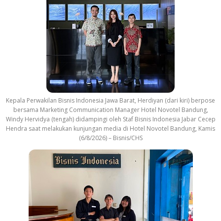
r
a
c
k
Kepala Perwakilan Bisnis Indonesia Jawa Barat, Herdiyan (dari kiri) berpose
bersama Marketing Communication Manager Hotel Novotel Bandung,
Windy Hervidya (tengah) didampingi oleh Staf Bisnis Indonesia Jabar Cecep
Hendra saat melakukan kunjungan media di Hotel Novotel Bandung, Kamis
(6/8/2026) – Bisnis/CHS