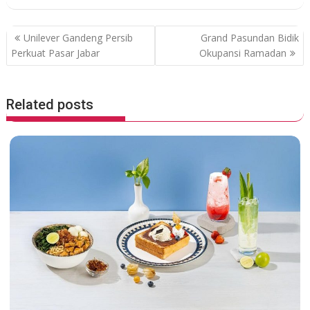
b
er
s
o
A
P
Unilever Gandeng Persib
Grand Pasundan Bidik
o
p
o
Perkuat Pasar Jabar
Okupansi Ramadan
k
p
s
t
Related posts
n
a
v
i
g
a
t
i
o
n