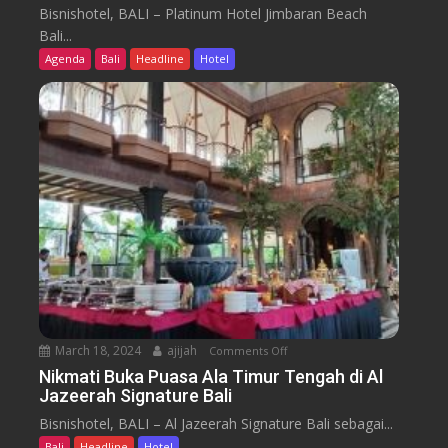
l
a
Bisnishotel, BALI – Platinum Hotel Jimbaran Beach
e
a
O
Bali...
r
t
d
Agenda
Bali
Headline
Hotel
N
i
y
u
n
s
s
u
s
a
m
e
n
H
y
t
o
a
t
r
e
a
l
J
i
m
b
March 18, 2024
ajijah
Comments Off
o
a
n
Nikmati Buka Puasa Ala Timur Tengah di Al
r
Jazeerah Signature Bali
N
a
i
Bisnishotel, BALI – Al Jazeerah Signature Bali sebagai...
n
k
B
Bali
Headline
Hotel