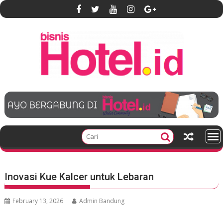
S
k
i
p
t
o
c
o
n
t
e
n
t
Inovasi Kue Kalcer untuk Lebaran
February 13, 2026
Admin Bandung