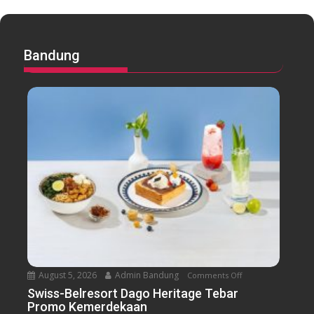
Bandung
August 5, 2026
Admin Bandung
Comments Off
o
n
Swiss-Belresort Dago Heritage Tebar
Promo Kemerdekaan
S