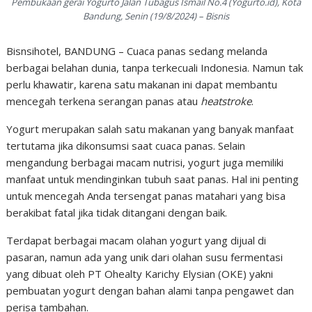
Pembukaan gerai Yogurto Jalan Tubagus Ismail No.4 (Yogurto.id), Kota
Bandung, Senin (19/8/2024) – Bisnis
Bisnsihotel, BANDUNG – Cuaca panas sedang melanda
berbagai belahan dunia, tanpa terkecuali Indonesia. Namun tak
perlu khawatir, karena satu makanan ini dapat membantu
mencegah terkena serangan panas atau
heatstroke
.
Yogurt merupakan salah satu makanan yang banyak manfaat
tertutama jika dikonsumsi saat cuaca panas. Selain
mengandung berbagai macam nutrisi, yogurt juga memiliki
manfaat untuk mendinginkan tubuh saat panas. Hal ini penting
untuk mencegah Anda tersengat panas matahari yang bisa
berakibat fatal jika tidak ditangani dengan baik.
Terdapat berbagai macam olahan yogurt yang dijual di
pasaran, namun ada yang unik dari olahan susu fermentasi
yang dibuat oleh PT Ohealty Karichy Elysian (OKE) yakni
pembuatan yogurt dengan bahan alami tanpa pengawet dan
perisa tambahan.