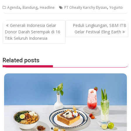
ac
w
h
n
,
,
,
Agenda
Bandung
Headline
PT Ohealty Karichy Elysian
Yogurto
e
itt
at
e
b
er
s
P
Generali Indonesia Gelar
Peduli Lingkungan, SBM ITB
o
A
o
Donor Darah Serempak di 16
Gelar Festival Eling Earth
o
p
Titik Seluruh Indonesia
s
k
p
t
n
Related posts
a
v
i
g
a
t
i
o
n