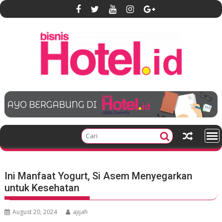
S
k
i
p
t
o
c
o
n
t
e
n
t
Ini Manfaat Yogurt, Si Asem Menyegarkan
untuk Kesehatan
August 20, 2024
ajijah