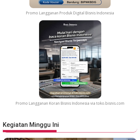
e
l
Promo Langganan Produk Digital Bisnis Indonesia
a
r
G
r
e
a
t
e
s
t
M
o
v
Promo Langganan Koran Bisnis Indonesia via toko.bisnis.com
i
e
S
Kegiatan Minggu Ini
o
u