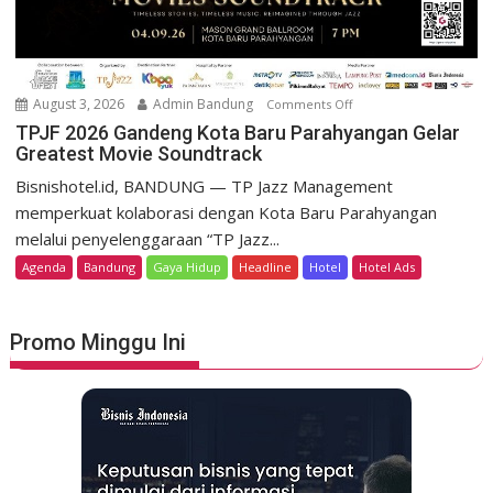
m
D
o
a
K
g
e
o
m
August 3, 2026
Admin Bandung
Comments Off
o
H
e
n
TPJF 2026 Gandeng Kota Baru Parahyangan Gelar
e
r
Greatest Movie Soundtrack
T
r
d
P
Bisnishotel.id, BANDUNG — TP Jazz Management
i
e
J
memperkuat kolaborasi dengan Kota Baru Parahyangan
t
k
F
a
melalui penyelenggaraan “TP Jazz...
a
2
g
Agenda
Bandung
Gaya Hidup
Headline
Hotel
Hotel Ads
a
0
e
n
2
L
6
u
Promo Minggu Ini
G
n
a
c
n
u
d
r
e
k
n
a
g