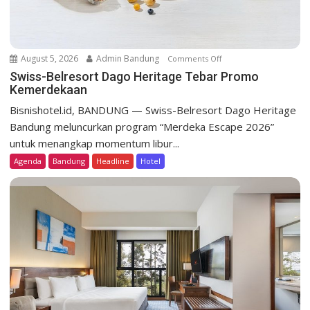
August 5, 2026
Admin Bandung
Comments Off
o
n
Swiss-Belresort Dago Heritage Tebar Promo
Kemerdekaan
S
w
Bisnishotel.id, BANDUNG — Swiss-Belresort Dago Heritage
i
Bandung meluncurkan program “Merdeka Escape 2026”
s
untuk menangkap momentum libur...
s
Agenda
Bandung
Headline
Hotel
-
B
e
l
r
e
s
o
r
t