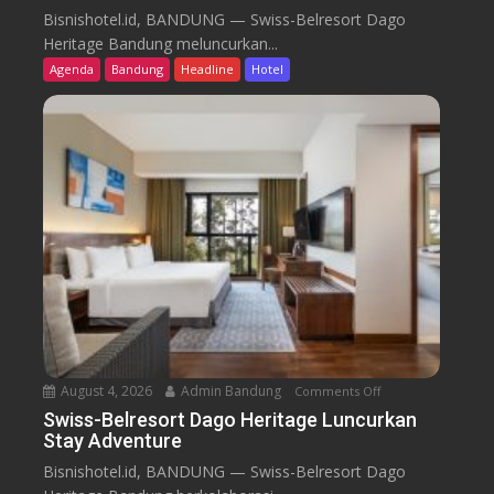
w
Bisnishotel.id, BANDUNG — Swiss-Belresort Dago
i
Heritage Bandung meluncurkan...
s
Agenda
Bandung
Headline
Hotel
s
-
B
e
l
r
e
s
o
r
t
D
a
August 4, 2026
Admin Bandung
Comments Off
o
g
n
Swiss-Belresort Dago Heritage Luncurkan
o
Stay Adventure
S
H
w
Bisnishotel.id, BANDUNG — Swiss-Belresort Dago
e
i