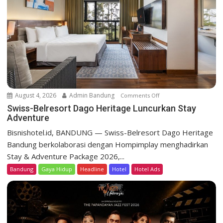
a
t
i
o
n
August 4, 2026
Admin Bandung
Comments Off
o
n
Swiss-Belresort Dago Heritage Luncurkan Stay
Adventure
S
w
Bisnishotel.id, BANDUNG — Swiss-Belresort Dago Heritage
i
Bandung berkolaborasi dengan Hompimplay menghadirkan
s
Stay & Adventure Package 2026,...
s
Bandung
Gaya Hidup
Headline
Hotel
Hotel Ads
-
B
e
l
r