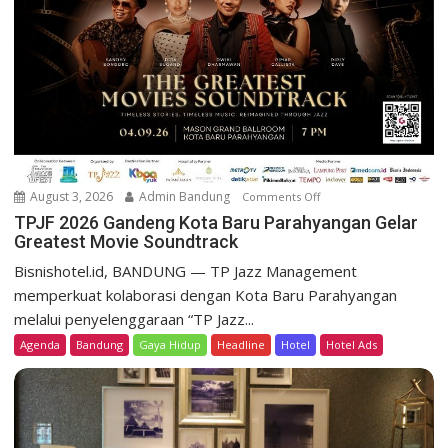
e
s
o
r
t
D
a
g
o
August 3, 2026
Admin Bandung
Comments Off
o
H
n
TPJF 2026 Gandeng Kota Baru Parahyangan Gelar
e
Greatest Movie Soundtrack
T
r
P
Bisnishotel.id, BANDUNG — TP Jazz Management
i
J
memperkuat kolaborasi dengan Kota Baru Parahyangan
t
F
a
melalui penyelenggaraan “TP Jazz...
2
g
Agenda
Bandung
Gaya Hidup
Headline
Hotel
Hotel Ads
0
e
2
L
6
u
G
n
a
c