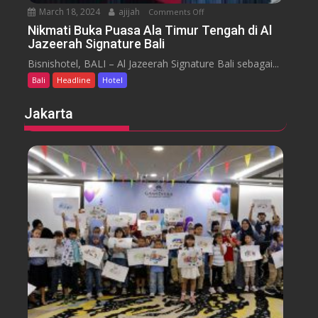
b
March 18, 2024
ajijah
Comments Off
o
a
n
Nikmati Buka Puasa Ala Timur Tengah di Al
r
Jazeerah Signature Bali
N
a
i
Bisnishotel, BALI – Al Jazeerah Signature Bali sebagai...
n
k
B
Bali
Headline
Hotel
m
e
a
Jakarta
a
t
c
i
h
B
B
u
a
k
l
a
i
P
M
u
e
a
n
s
g
a
g
A
e
l
l