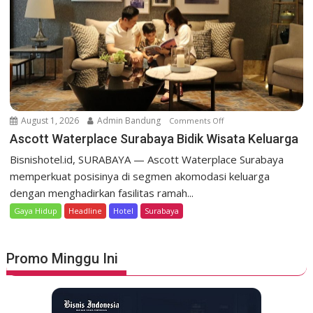
n
u
d
r
e
k
n
a
g
n
K
S
o
t
t
August 1, 2026
Admin Bandung
Comments Off
o
a
a
n
Ascott Waterplace Surabaya Bidik Wisata Keluarga
y
B
A
A
Bisnishotel.id, SURABAYA — Ascott Waterplace Surabaya
a
s
d
memperkuat posisinya di segmen akomodasi keluarga
r
c
v
dengan menghadirkan fasilitas ramah...
u
o
e
P
Gaya Hidup
Headline
Hotel
Surabaya
t
n
a
t
t
r
W
u
a
Promo Minggu Ini
a
r
h
t
e
y
e
a
r