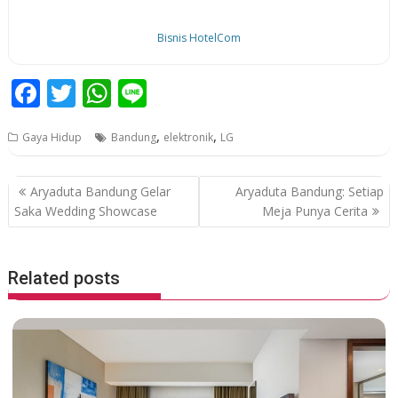
Bisnis HotelCom
F
T
W
Li
ac
w
h
n
,
,
Gaya Hidup
Bandung
elektronik
LG
e
itt
at
e
b
er
s
P
Aryaduta Bandung Gelar
Aryaduta Bandung: Setiap
o
A
o
Saka Wedding Showcase
Meja Punya Cerita
o
p
s
k
p
t
Related posts
n
a
v
i
g