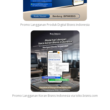
s
e
a
S
t
o
a
u
K
Promo Langganan Produk Digital Bisnis Indonesia
n
e
d
l
t
u
r
a
a
r
c
g
k
a
Promo Langganan Koran Bisnis Indonesia via toko.bisnis.com