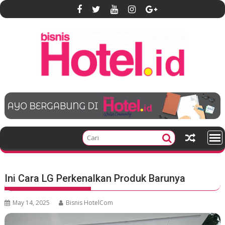
S
k
i
p
t
o
c
o
n
t
e
n
t
Ini Cara LG Perkenalkan Produk Barunya
May 14, 2025
Bisnis HotelCom