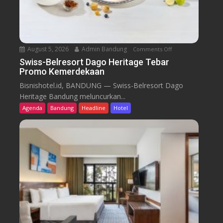
August 5, 2026
Admin Bandung
Comments Off
o
n
Swiss-Belresort Dago Heritage Tebar
Promo Kemerdekaan
S
w
Bisnishotel.id, BANDUNG — Swiss-Belresort Dago
i
Heritage Bandung meluncurkan...
s
Agenda
Bandung
Headline
Hotel
s
-
B
e
l
r
e
s
o
r