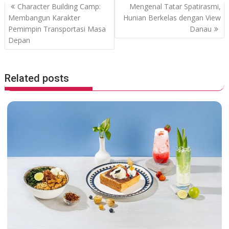
o
A
P
Character Building Camp:
Mengenal Tatar Spatirasmi,
o
p
o
Membangun Karakter
Hunian Berkelas dengan View
Pemimpin Transportasi Masa
Danau
k
p
s
Depan
t
n
a
Related posts
v
i
g
a
t
i
o
n