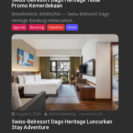
Promo Kemerdekaan
S
w
Bisnishotel.id, BANDUNG — Swiss-Belresort Dago
i
Heritage Bandung meluncurkan...
s
Agenda
Bandung
Headline
Hotel
s
-
B
e
l
r
e
s
o
r
t
D
a
August 4, 2026
Admin Bandung
Comments Off
o
g
n
Swiss-Belresort Dago Heritage Luncurkan
o
Stay Adventure
S
H