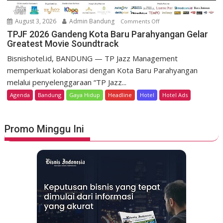
g
e
o
m
August 3, 2026
Admin Bandung
Comments Off
o
H
e
n
TPJF 2026 Gandeng Kota Baru Parahyangan Gelar
e
r
Greatest Movie Soundtrack
T
r
d
P
Bisnishotel.id, BANDUNG — TP Jazz Management
i
e
J
memperkuat kolaborasi dengan Kota Baru Parahyangan
t
k
F
a
melalui penyelenggaraan “TP Jazz...
a
2
g
Agenda
Bandung
Gaya Hidup
Headline
Hotel
Hotel Ads
a
0
e
n
2
L
6
u
Promo Minggu Ini
G
n
a
c
n
u
d
r
e
k
n
a
g
n
K
S
o
t