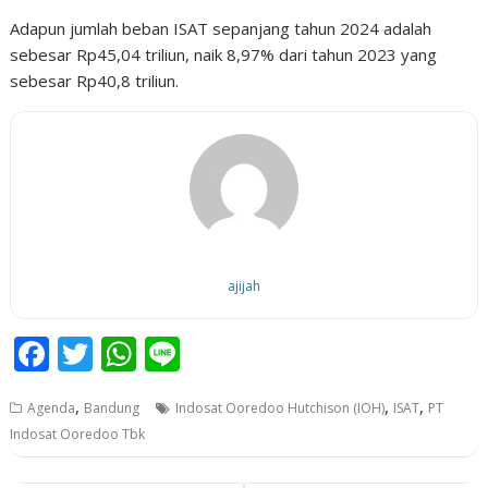
Adapun jumlah beban ISAT sepanjang tahun 2024 adalah
sebesar Rp45,04 triliun, naik 8,97% dari tahun 2023 yang
sebesar Rp40,8 triliun.
ajijah
F
T
W
Li
ac
w
h
n
,
,
,
Agenda
Bandung
Indosat Ooredoo Hutchison (IOH)
ISAT
PT
e
itt
at
e
Indosat Ooredoo Tbk
b
er
s