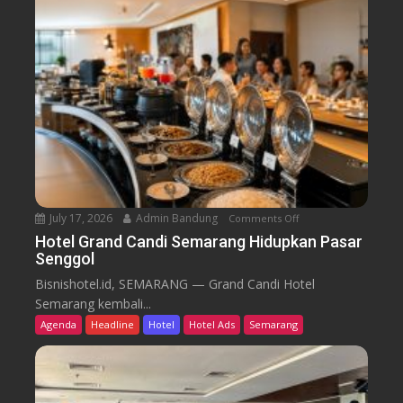
e
r
a
r
o
n
o
B
m
i
B
d
a
i
r
k
u
T
r
e
n
July 17, 2026
Admin Bandung
Comments Off
o
W
n
Hotel Grand Candi Semarang Hidupkan Pasar
o
Senggol
H
r
o
Bisnishotel.id, SEMARANG — Grand Candi Hotel
k
t
Semarang kembali...
F
e
Agenda
Headline
Hotel
Hotel Ads
Semarang
r
l
o
G
m
r
C
a