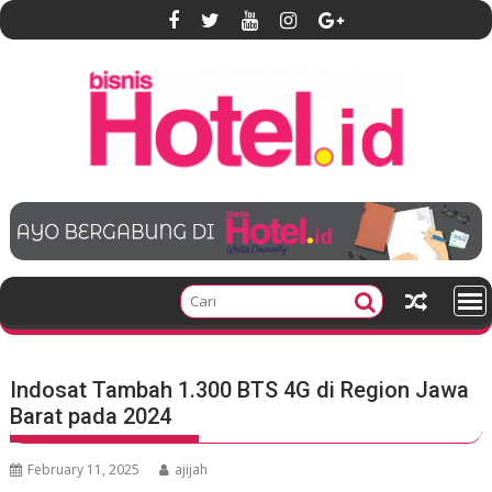
S
k
i
p
t
o
c
o
n
t
e
n
t
Indosat Tambah 1.300 BTS 4G di Region Jawa
Barat pada 2024
February 11, 2025
ajijah