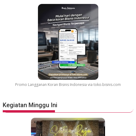
a
r
G
r
e
a
t
e
s
t
M
o
v
Promo Langganan Koran Bisnis Indonesia via toko.bisnis.com
i
e
S
Kegiatan Minggu Ini
o
u
n
d
t