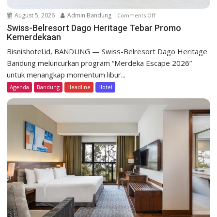
August 5, 2026
Admin Bandung
Comments Off
o
n
Swiss-Belresort Dago Heritage Tebar Promo
Kemerdekaan
S
w
Bisnishotel.id, BANDUNG — Swiss-Belresort Dago Heritage
i
Bandung meluncurkan program “Merdeka Escape 2026”
s
untuk menangkap momentum libur...
s
Agenda
Bandung
Headline
Hotel
-
B
e
l
r
e
s
o
r
t
D
a